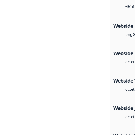
tif
tiff
Webside
p
png
Webside
octet
Webside 
octet
Webside 
octet