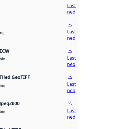
Last
ned
Last
ng
ned
 ECW
Last
bin
ned
Tiled GeoTIFF
Last
bin
ned
Jpeg2000
Last
bin
ned