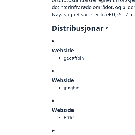
det nærinfrarøde området, og bildene
Nøyaktighet varierer fra ± 0,35 - 2 m.
Distribusjonar
8
Webside
geotiff
bin
Webside
jpeg
bin
Webside
tiff
tif