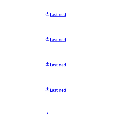
Last ned
Last ned
Last ned
Last ned