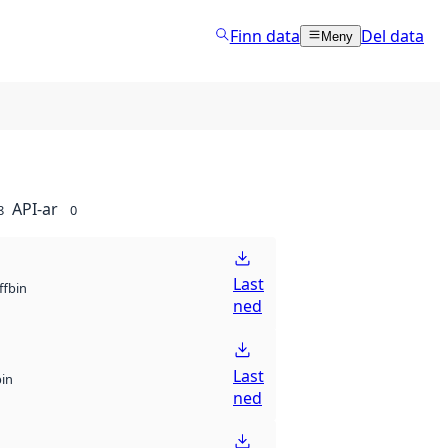
Finn data
Del data
Meny
API-ar
8
0
Last
bin
ff
ned
Last
bin
ned