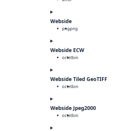
Webside
png
png
Webside ECW
octet
bin
Webside Tiled GeoTIFF
octet
bin
Webside Jpeg2000
octet
bin