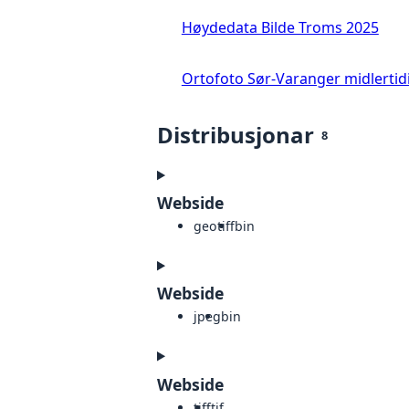
Høydedata Bilde Troms 2025
Ortofoto Sør-Varanger midlertid
Distribusjonar
8
Webside
geotiff
bin
Webside
jpeg
bin
Webside
tiff
tif