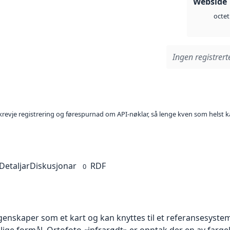
Webside 
octet
Ingen registrerte
l krevje registrering og førespurnad om API-nøklar, så lenge kven som helst ka
Detaljar
Diskusjonar
RDF
0
skaper som et kart og kan knyttes til et referansesystem. 
llige formål. Ortofoto «infrarødt» er opptak der en av farg