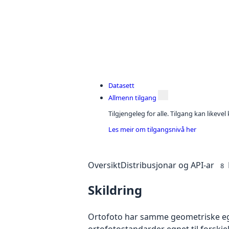
Datasett
Allmenn tilgang
Tilgjengeleg for alle. Tilgang kan likeve
Les meir om tilgangsnivå her
Oversikt
Distribusjonar og API-ar
8
Skildring
Ortofoto har samme geometriske egen
ortofotostandarder egnet til forskje