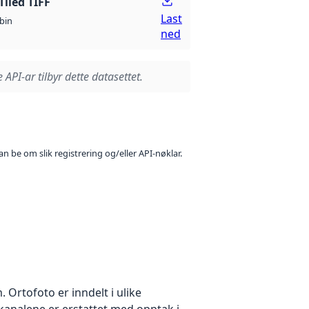
Tiled TIFF
Last
bin
ned
 API-ar tilbyr dette datasettet.
n be om slik registrering og/eller API-nøklar.
Ortofoto er inndelt i ulike
ekanalene er erstattet med opptak i