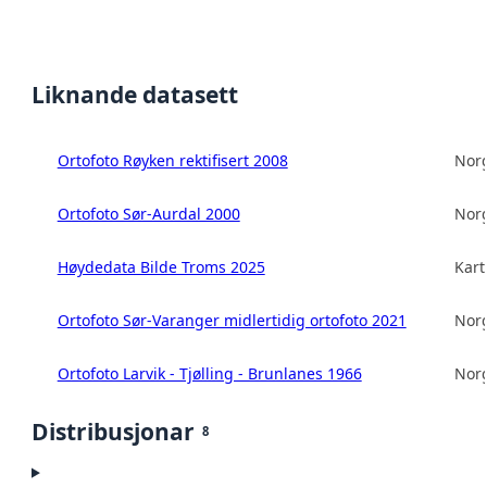
Liknande datasett
Ortofoto Røyken rektifisert 2008
Norg
Ortofoto Sør-Aurdal 2000
Norg
Høydedata Bilde Troms 2025
Kart
Ortofoto Sør-Varanger midlertidig ortofoto 2021
Norg
Ortofoto Larvik - Tjølling - Brunlanes 1966
Norg
Distribusjonar
8