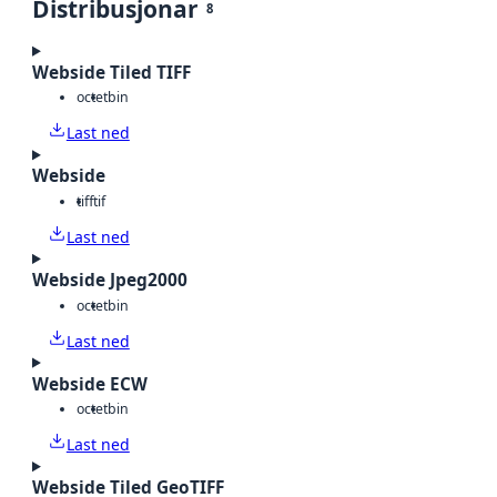
Distribusjonar
8
Webside Tiled TIFF
octet
bin
Last ned
Webside
tiff
tif
Last ned
Webside Jpeg2000
octet
bin
Last ned
Webside ECW
octet
bin
Last ned
Webside Tiled GeoTIFF