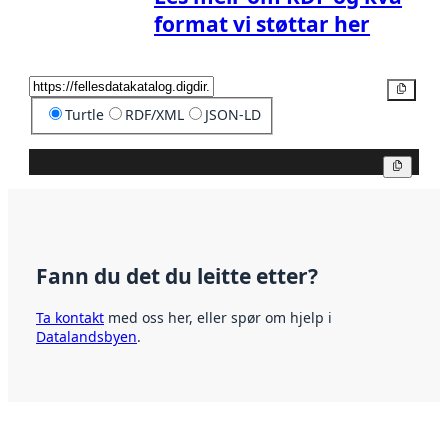
format vi støttar her
Kopier
Turtle
RDF/XML
JSON-LD
Kopier
Fann du det du leitte etter?
Ta kontakt
med oss her, eller spør om hjelp i
Datalandsbyen
.