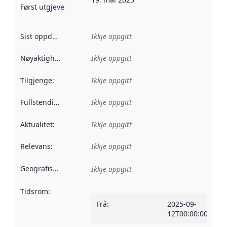
Først utgjeve
:
Denne datoen seier når dataa i dette datasettet 
Sist oppdatert
:
Ikkje oppgitt
Nøyaktigheit
:
Ikkje oppgitt
Tilgjenge
:
Ikkje oppgitt
Fullstendigheit
:
Ikkje oppgitt
Aktualitet
:
Ikkje oppgitt
Relevans
:
Ikkje oppgitt
Geografisk område
:
Ikkje oppgitt
Tidsrom
:
Frå
:
2025-09-
12T00:00:00Z