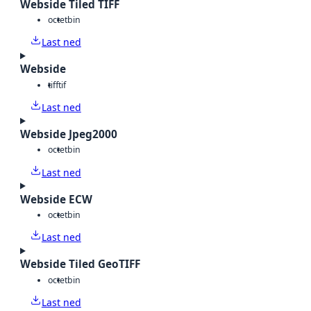
Webside Tiled TIFF
octet
bin
Last ned
Webside
tiff
tif
Last ned
Webside Jpeg2000
octet
bin
Last ned
Webside ECW
octet
bin
Last ned
Webside Tiled GeoTIFF
octet
bin
Last ned