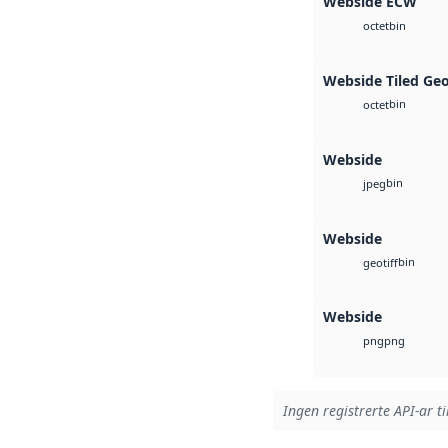
Webside ECW
bin
octet
Webside Tiled Ge
bin
octet
Webside
bin
jpeg
Webside
bin
geotiff
Webside
png
png
Ingen registrerte API-ar ti