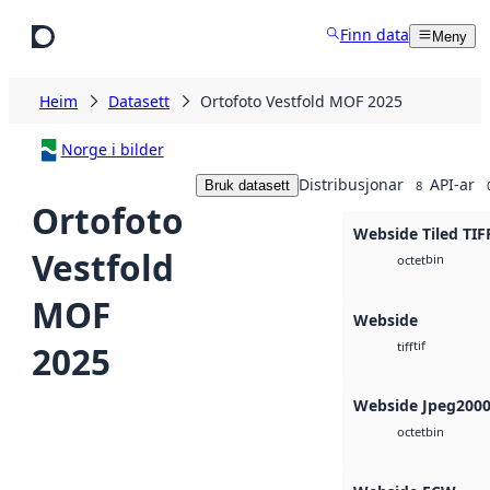
Hopp til hovudinnhald
Finn data
Meny
Heim
Datasett
Ortofoto Vestfold MOF 2025
Norge i bilder
Distribusjonar
API-ar
Bruk datasett
8
Ortofoto
Webside Tiled TIF
Vestfold
bin
octet
MOF
Webside
tif
2025
tiff
Webside Jpeg200
bin
octet