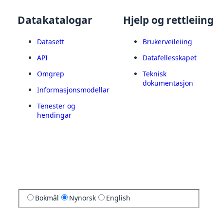
Datakatalogar
Hjelp og rettleiing
Datasett
Brukerveileiing
API
Datafellesskapet
Omgrep
Teknisk
dokumentasjon
Informasjonsmodellar
Tenester og
hendingar
Bokmål
Nynorsk
English