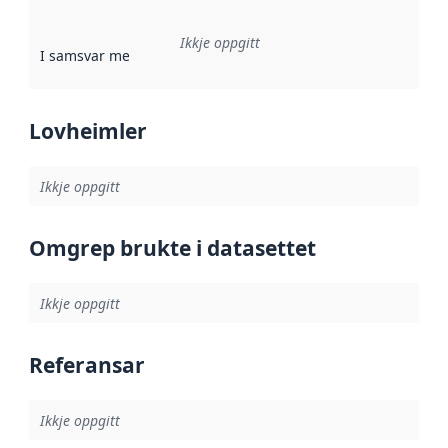
Ikkje oppgitt
I samsvar med
:
Referanse til ei implementeringsregel eller an
Lovheimler
Ikkje oppgitt
Omgrep brukte i datasettet
Ikkje oppgitt
Referansar
Ikkje oppgitt