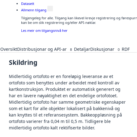
Datasett
Allmenn tilgang
Tilgjengeleg for alle. Tilgang kan likevel krevje registrering og førespu
kan be om slik registrering og/eller API-nøklar.
Les meir om tilgangsnivå her
Oversikt
Distribusjonar og API-ar
Detaljar
Diskusjonar
RDF
8
0
Skildring
Midlertidig ortofoto er en foreløpig leveranse av et
ortofoto som benyttes under arbeidet med kontroll av
kartkonstruksjon. Produktet er automatisk generert og
har en lavere nøyaktighet en det endelige ortofotoet.
Midlertidig ortofoto har samme geometriske egenskaper
som et kart for alle objekter lokalisert på bakkenivå og
kan knyttes til et referansesystem. Bakkeoppløsning på
ortofoto varierer fra 0,04 m til 0,5 m. Tidligere ble
midlertidig ortofoto kalt rektifiserte bilder.