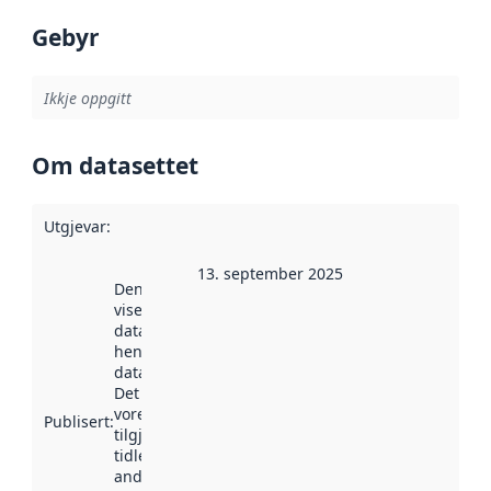
Gebyr
Ikkje oppgitt
Om datasettet
Utgjevar
:
13. september 2025
Denne datoen
viser når
datasettet vart
henta inn av
data.norge.no.
Det kan ha
vore
Publisert
:
tilgjengeleg
tidlegare
andre stader.