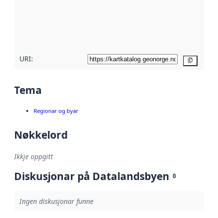
Les meir om
metadatakvalitet
her
URI:
Kopier
Tema
Regionar og byar
Nøkkelord
Ikkje oppgitt
Diskusjonar på Datalandsbyen
0
Ingen diskusjonar funne