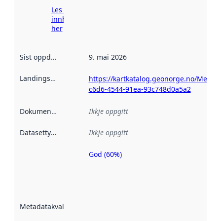
Les meir om
innhenting
her
Sist oppdatert
:
9. mai 2026
Landingsside
:
https://kartkatalog.geonorge.no/Metad
c6d6-4544-91ea-93c748d0a5a2
Dokumentasjon
:
Ikkje oppgitt
Datasettype
:
Ikkje oppgitt
God (60%)
Metadatakvalitet
er ein indikator
på kor godt
datasettene er
beskrive ved
Metadatakvalitet
:
hjelp av
metadata.