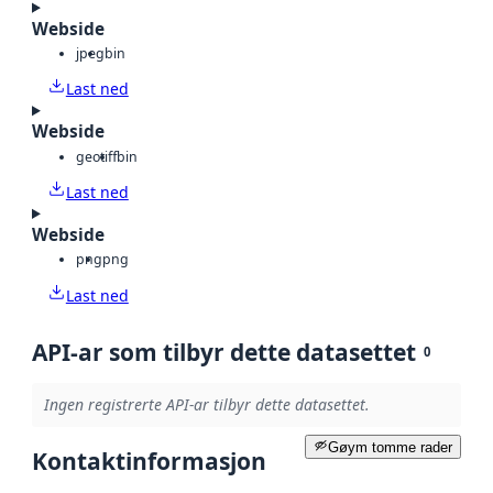
Webside
jpeg
bin
Last ned
Webside
geotiff
bin
Last ned
Webside
png
png
Last ned
API-ar som tilbyr dette datasettet
0
Ingen registrerte API-ar tilbyr dette datasettet.
Gøym tomme rader
Kontaktinformasjon