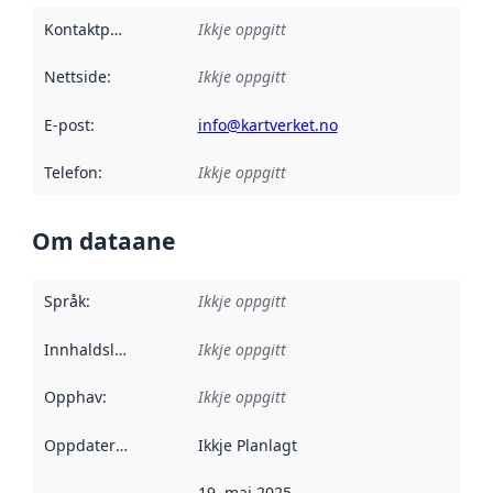
Kontaktpunkt
:
Ikkje oppgitt
Nettside
:
Ikkje oppgitt
E-post
:
info@kartverket.no
Telefon
:
Ikkje oppgitt
Om dataane
Språk
:
Ikkje oppgitt
Innhaldsleverandørar
Ikkje oppgitt
:
Opphav
:
Ikkje oppgitt
Oppdateringsfrekvens
Ikkje Planlagt
:
19. mai 2025