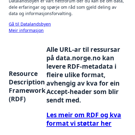
Datalandsbyen er vårt nettforum der du kan be om data,
dele erfaringar og spørje om råd som gjeld deling av
data og informasjonsforvalting.
Gå til Datalandsbyen
Meir informasjon
Alle URL-ar til ressursar
på data.norge.no kan
levere RDF-metadata i
Resource
fleire ulike format,
Description
avhengig av kva for ein
Framework
Accept-header som blir
(RDF)
sendt med.
Les meir om RDF og kva
format vi støttar her