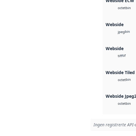
Webside ECW
bin
octet
Webside
bin
jpeg
Webside
tif
tiff
Webside Tiled
bin
octet
Webside Jpeg
bin
octet
Ingen registrerte API-a