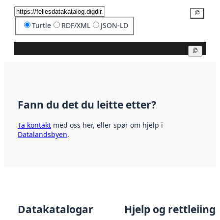
Kopier
Turtle
RDF/XML
JSON-LD
Kopier
Fann du det du leitte etter?
Ta kontakt
med oss her, eller spør om hjelp i
Datalandsbyen
.
Datakatalogar
Hjelp og rettleiing