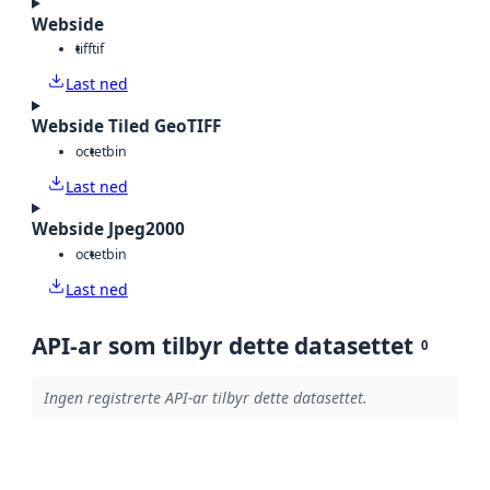
Webside
tiff
tif
Last ned
Webside Tiled GeoTIFF
octet
bin
Last ned
Webside Jpeg2000
octet
bin
Last ned
API-ar som tilbyr dette datasettet
0
Ingen registrerte API-ar tilbyr dette datasettet.