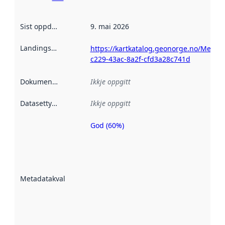
Sist oppdatert
:
9. mai 2026
Landingsside
:
https://kartkatalog.geonorge.no/Metad
c229-43ac-8a2f-cfd3a28c741d
Dokumentasjon
:
Ikkje oppgitt
Datasettype
:
Ikkje oppgitt
God (60%)
Metadatakvalitet
er ein indikator
på kor godt
datasettene er
beskrive ved
Metadatakvalitet
:
hjelp av
metadata.
Les meir om
metadatakvalitet