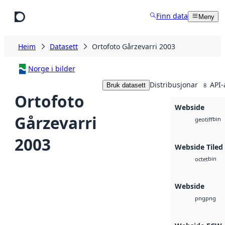
Hopp til hovudinnhald
Finn data
Meny
Heim
Datasett
Ortofoto Gårzevarri 2003
Norge i bilder
Distribusjonar
API-
Bruk datasett
8
Ortofoto
Webside
Gårzevarri
bin
geotiff
2003
Webside Tiled
bin
octet
Webside
png
png