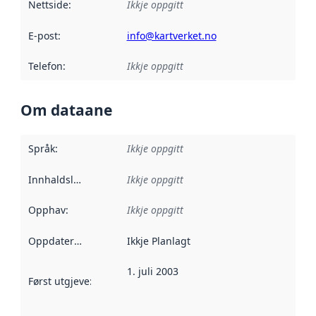
Nettside
:
Ikkje oppgitt
E-post
:
info@kartverket.no
Telefon
:
Ikkje oppgitt
Om dataane
Språk
:
Ikkje oppgitt
Innhaldsleverandørar
Ikkje oppgitt
:
Opphav
:
Ikkje oppgitt
Oppdateringsfrekvens
Ikkje Planlagt
:
1. juli 2003
Først utgjeve
:
Denne datoen seier når dataa i dette datasettet 