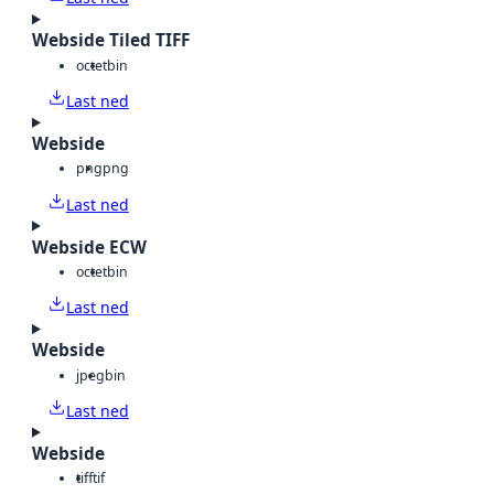
Webside Tiled TIFF
octet
bin
Last ned
Webside
png
png
Last ned
Webside ECW
octet
bin
Last ned
Webside
jpeg
bin
Last ned
Webside
tiff
tif