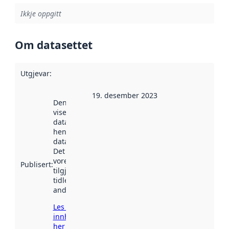
Ikkje oppgitt
Om datasettet
Utgjevar
:
19. desember 2023
Denne datoen
viser når
datasettet vart
henta inn av
data.norge.no.
Det kan ha
vore
Publisert
:
tilgjengeleg
tidlegare
andre stader.
Les meir om
innhenting
her