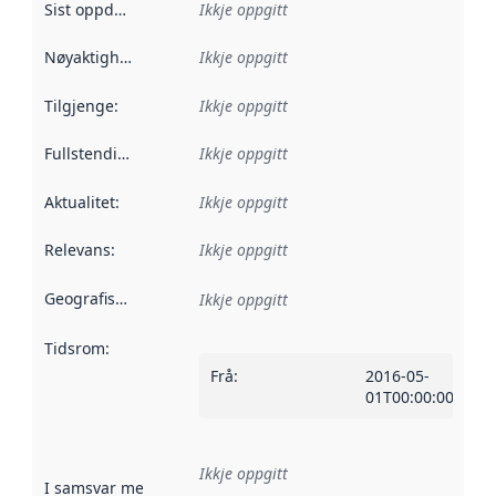
Sist oppdatert
:
Ikkje oppgitt
Nøyaktigheit
:
Ikkje oppgitt
Tilgjenge
:
Ikkje oppgitt
Fullstendigheit
:
Ikkje oppgitt
Aktualitet
:
Ikkje oppgitt
Relevans
:
Ikkje oppgitt
Geografisk område
:
Ikkje oppgitt
Tidsrom
:
Frå
:
2016-05-
01T00:00:00Z
Ikkje oppgitt
I samsvar med
:
Referanse til ei implementeringsregel eller an