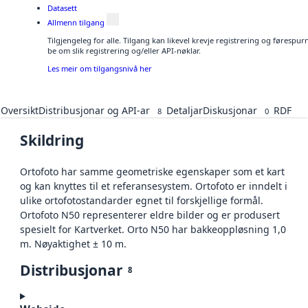
Datasett
Allmenn tilgang
Tilgjengeleg for alle. Tilgang kan likevel krevje registrering og førespu
be om slik registrering og/eller API-nøklar.
Les meir om tilgangsnivå her
Oversikt
Distribusjonar og API-ar
Detaljar
Diskusjonar
RDF
8
0
Skildring
Ortofoto har samme geometriske egenskaper som et kart
og kan knyttes til et referansesystem. Ortofoto er inndelt i
ulike ortofotostandarder egnet til forskjellige formål.
Ortofoto N50 representerer eldre bilder og er produsert
spesielt for Kartverket. Orto N50 har bakkeoppløsning 1,0
m. Nøyaktighet ± 10 m.
Distribusjonar
8