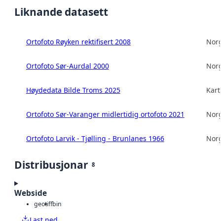
Liknande datasett
Ortofoto Røyken rektifisert 2008
Norg
Ortofoto Sør-Aurdal 2000
Norg
Høydedata Bilde Troms 2025
Kart
Ortofoto Sør-Varanger midlertidig ortofoto 2021
Norg
Ortofoto Larvik - Tjølling - Brunlanes 1966
Norg
Distribusjonar
8
Webside
geotiff
bin
Last ned