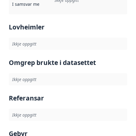
Ikkje oppgitt
I samsvar med
:
Referanse til ei implementeringsregel eller an
Lovheimler
Ikkje oppgitt
Omgrep brukte i datasettet
Ikkje oppgitt
Referansar
Ikkje oppgitt
Gebyr