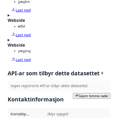
jpeg
bin
Last ned
Webside
tiff
tif
Last ned
Webside
png
png
Last ned
API-ar som tilbyr dette datasettet
0
Ingen registrerte API-ar tilbyr dette datasettet.
Gøym tomme rader
Kontaktinformasjon
Kontaktpunkt
:
Ikkje oppgitt