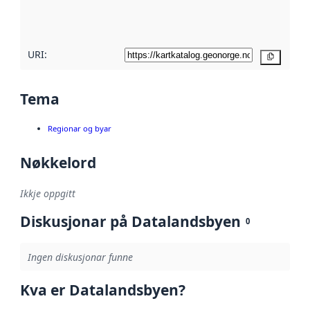
metadatakvalitet
her
URI:
Kopier
Tema
Regionar og byar
Nøkkelord
Ikkje oppgitt
Diskusjonar på Datalandsbyen
0
Ingen diskusjonar funne
Kva er Datalandsbyen?