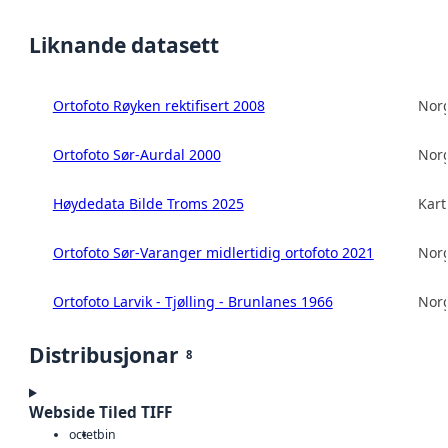
Liknande datasett
Ortofoto Røyken rektifisert 2008
Norg
Ortofoto Sør-Aurdal 2000
Norg
Høydedata Bilde Troms 2025
Kart
Ortofoto Sør-Varanger midlertidig ortofoto 2021
Norg
Ortofoto Larvik - Tjølling - Brunlanes 1966
Norg
Distribusjonar
8
Webside Tiled TIFF
octet
bin