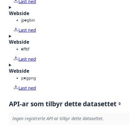
Last ned
Webside
jpeg
bin
Last ned
Webside
tiff
tif
Last ned
Webside
png
png
Last ned
API-ar som tilbyr dette datasettet
0
Ingen registrerte API-ar tilbyr dette datasettet.