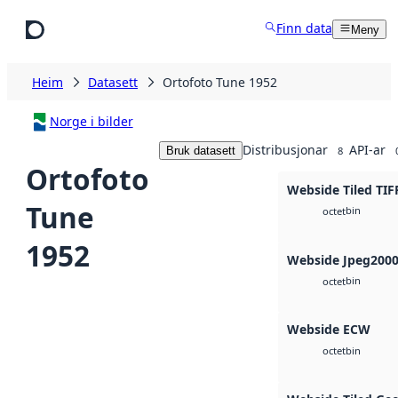
Hopp til hovudinnhald
Finn data
Meny
Heim
Datasett
Ortofoto Tune 1952
Norge i bilder
Distribusjonar
API-ar
Bruk datasett
8
Ortofoto
Webside Tiled TIF
Tune
bin
octet
1952
Webside Jpeg200
bin
octet
Webside ECW
bin
octet