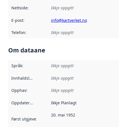
Nettside
:
Ikkje oppgitt
E-post
:
info@kartverket.no
Telefon
:
Ikkje oppgitt
Om dataane
Språk
:
Ikkje oppgitt
Innhaldsleverandørar
Ikkje oppgitt
:
Opphav
:
Ikkje oppgitt
Oppdateringsfrekvens
Ikkje Planlagt
:
20. mai 1952
Først utgjeve
:
Denne datoen seier når dataa i dette datasettet 