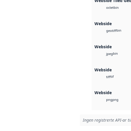
Webside Tiled Ge
bin
octet
Webside
bin
geotiff
Webside
bin
jpeg
Webside
tif
tiff
Webside
png
png
Ingen registrerte API-ar ti