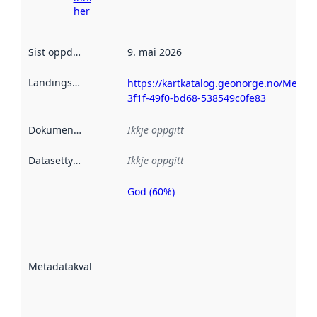
her
Sist oppdatert
:
9. mai 2026
Landingsside
:
https://kartkatalog.geonorge.no/Metad
3f1f-49f0-bd68-538549c0fe83
Dokumentasjon
:
Ikkje oppgitt
Datasettype
:
Ikkje oppgitt
God (60%)
Metadatakvalitet
er ein indikator
på kor godt
datasettene er
beskrive ved
Metadatakvalitet
:
hjelp av
metadata.
Les meir om