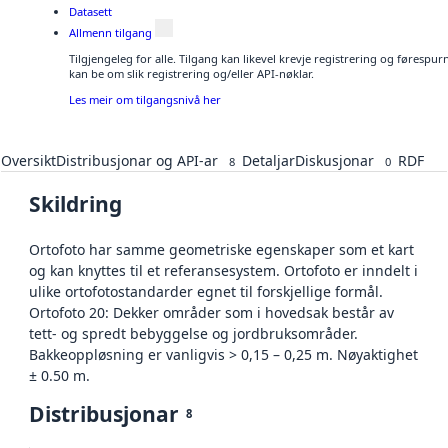
Datasett
Allmenn tilgang
Tilgjengeleg for alle. Tilgang kan likevel krevje registrering og førespu
kan be om slik registrering og/eller API-nøklar.
Les meir om tilgangsnivå her
Oversikt
Distribusjonar og API-ar
Detaljar
Diskusjonar
RDF
8
0
Skildring
Ortofoto har samme geometriske egenskaper som et kart
og kan knyttes til et referansesystem. Ortofoto er inndelt i
ulike ortofotostandarder egnet til forskjellige formål.
Ortofoto 20: Dekker områder som i hovedsak består av
tett- og spredt bebyggelse og jordbruksområder.
Bakkeoppløsning er vanligvis > 0,15 – 0,25 m. Nøyaktighet
± 0.50 m.
Distribusjonar
8