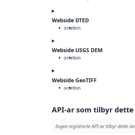
Webside DTED
octet
bin
Webside USGS DEM
octet
bin
Webside GeoTIFF
octet
bin
API-ar som tilbyr dette
Ingen registrerte API-ar tilbyr dette da