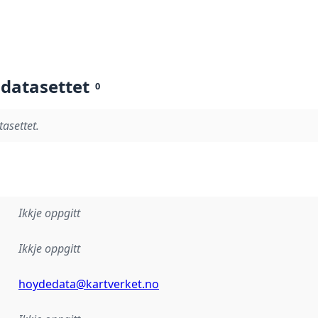
 datasettet
0
tasettet.
Ikkje oppgitt
Ikkje oppgitt
hoydedata@kartverket.no