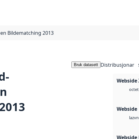
en Bildematching 2013
Distribusjonar
Bruk datasett
d-
Webside 
en
octet
 2013
Webside
vn
laz
Webside