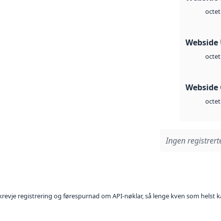
octet
Webside
octet
Webside 
octet
Ingen registrerte
l krevje registrering og førespurnad om API-nøklar, så lenge kven som helst ka