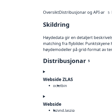
Oversikt
Distribusjonar og API-ar
5
Skildring
Høydedata gir en detaljert beskrivel
matching fra flybilder. Punktskyene 
høydemodeller på grid-format av te
Distribusjonar
5
Webside ZLAS
octet
bin
Webside
laz
vnd.laszip