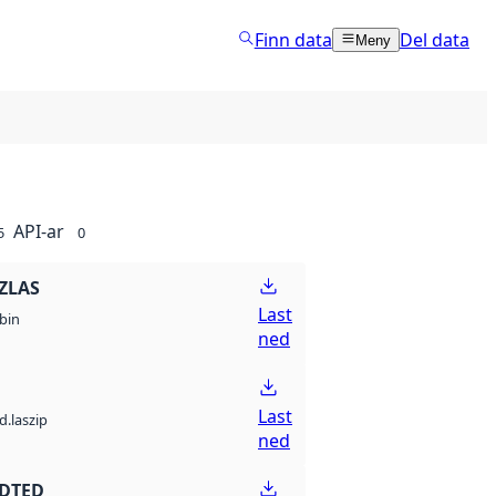
Finn data
Del data
Meny
API-ar
5
0
ZLAS
Last
bin
ned
Last
d.laszip
ned
 DTED