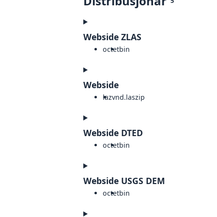
Distribusjonar
5
Webside ZLAS
octet
bin
Webside
laz
vnd.laszip
Webside DTED
octet
bin
Webside USGS DEM
octet
bin