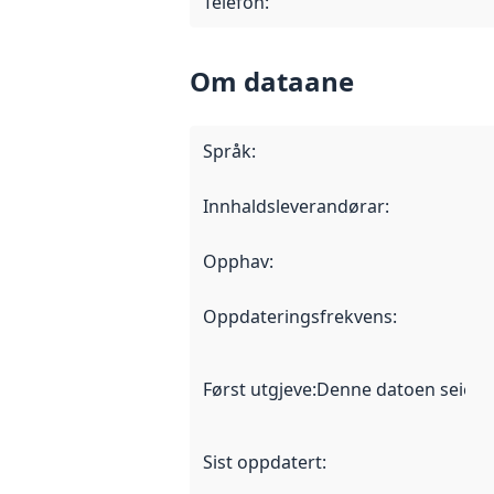
Telefon
:
Om dataane
Språk
:
Innhaldsleverandørar
:
Opphav
:
Oppdateringsfrekvens
:
Først utgjeve
:
Denne datoen seier nå
Sist oppdatert
: