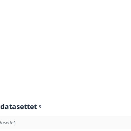
 datasettet
0
tasettet.