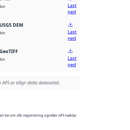
Last
bin
ned
 USGS DEM
Last
bin
ned
GeoTIFF
Last
bin
ned
 API-ar tilbyr dette datasettet.
n be om slik registrering og/eller API-nøklar.