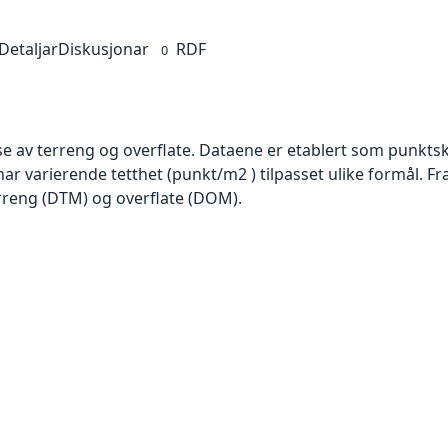
Detaljar
Diskusjonar
RDF
0
se av terreng og overflate. Dataene er etablert som punktsk
har varierende tetthet (punkt/m2 ) tilpasset ulike formål. F
rreng (DTM) og overflate (DOM).