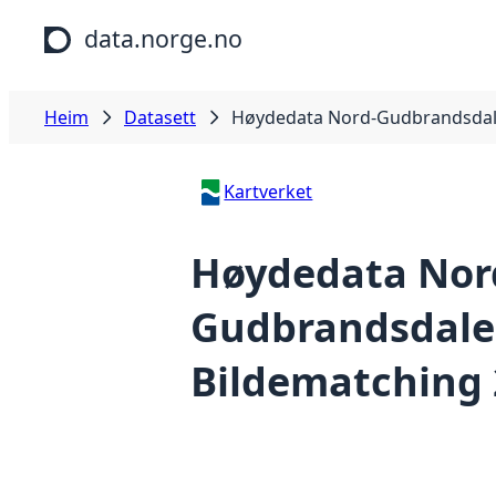
Hopp til hovudinnhald
data.norge.no
Heim
Datasett
Høydedata Nord-Gudbrandsdal
Kartverket
Høydedata Nor
Gudbrandsdal
Bildematching