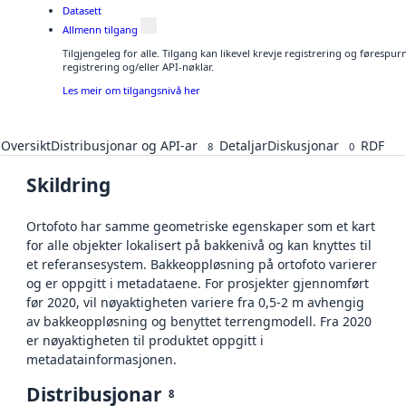
Datasett
Allmenn tilgang
Tilgjengeleg for alle. Tilgang kan likevel krevje registrering og førespu
registrering og/eller API-nøklar.
Les meir om tilgangsnivå her
Oversikt
Distribusjonar og API-ar
Detaljar
Diskusjonar
RDF
8
0
Skildring
Ortofoto har samme geometriske egenskaper som et kart
for alle objekter lokalisert på bakkenivå og kan knyttes til
et referansesystem. Bakkeoppløsning på ortofoto varierer
og er oppgitt i metadataene. For prosjekter gjennomført
før 2020, vil nøyaktigheten variere fra 0,5-2 m avhengig
av bakkeoppløsning og benyttet terrengmodell. Fra 2020
er nøyaktigheten til produktet oppgitt i
metadatainformasjonen.
Distribusjonar
8