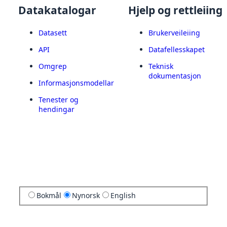
Datakatalogar
Hjelp og rettleiing
Datasett
Brukerveileiing
API
Datafellesskapet
Omgrep
Teknisk
dokumentasjon
Informasjonsmodellar
Tenester og
hendingar
Bokmål
Nynorsk
English