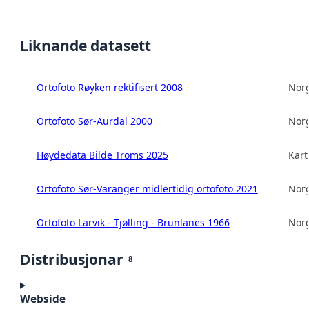
Liknande datasett
Ortofoto Røyken rektifisert 2008
Norg
Ortofoto Sør-Aurdal 2000
Norg
Høydedata Bilde Troms 2025
Kart
Ortofoto Sør-Varanger midlertidig ortofoto 2021
Norg
Ortofoto Larvik - Tjølling - Brunlanes 1966
Norg
Distribusjonar
8
Webside