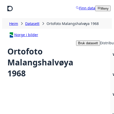
Hopp til hovudinnhald
Finn data
Meny
Heim
Datasett
Ortofoto Malangshalvøya 1968
Norge i bilder
Distribu
Bruk datasett
Ortofoto
Malangshalvøya
1968