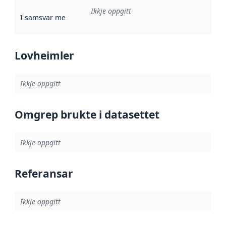
Ikkje oppgitt
I samsvar med
:
Referanse til ei implementeringsregel eller an
Lovheimler
Ikkje oppgitt
Omgrep brukte i datasettet
Ikkje oppgitt
Referansar
Ikkje oppgitt