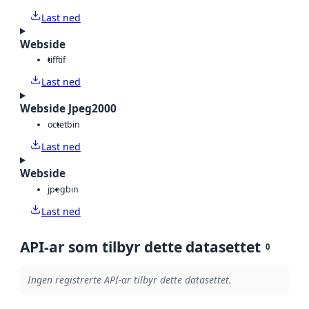
Last ned
Webside
tiff
tif
Last ned
Webside Jpeg2000
octet
bin
Last ned
Webside
jpeg
bin
Last ned
API-ar som tilbyr dette datasettet
0
Ingen registrerte API-ar tilbyr dette datasettet.