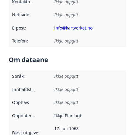
Kontaktpunkt
:
Ikkje oppgitt
Nettside
:
Ikkje oppgitt
E-post
:
info@kartverket.no
Telefon
:
Ikkje oppgitt
Om dataane
Språk
:
Ikkje oppgitt
Innhaldsleverandørar
Ikkje oppgitt
:
Opphav
:
Ikkje oppgitt
Oppdateringsfrekvens
Ikkje Planlagt
:
17. juli 1968
Først utgjeve
:
Denne datoen seier når dataa i dette datasettet 