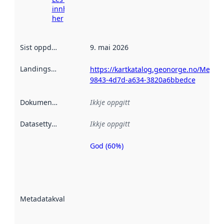
innhenting
her
Sist oppdatert
:
9. mai 2026
Landingsside
:
https://kartkatalog.geonorge.no/Metad
9843-4d7d-a634-3820a6bbedce
Dokumentasjon
:
Ikkje oppgitt
Datasettype
:
Ikkje oppgitt
God (60%)
Metadatakvalitet
er ein indikator
på kor godt
datasettene er
beskrive ved
Metadatakvalitet
:
hjelp av
metadata.