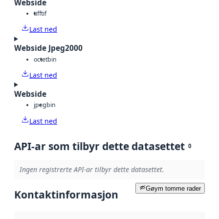
Webside
tiff
tif
Last ned
Webside Jpeg2000
octet
bin
Last ned
Webside
jpeg
bin
Last ned
API-ar som tilbyr dette datasettet
0
Ingen registrerte API-ar tilbyr dette datasettet.
Gøym tomme rader
Kontaktinformasjon