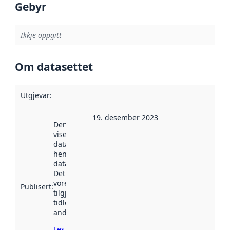
Gebyr
Ikkje oppgitt
Om datasettet
Utgjevar
:
19. desember 2023
Denne datoen
viser når
datasettet vart
henta inn av
data.norge.no.
Det kan ha
vore
Publisert
:
tilgjengeleg
tidlegare
andre stader.
Les meir om