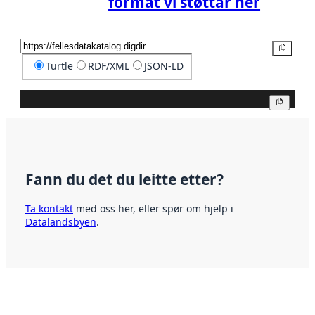
format vi støttar her
Kopier
Turtle
RDF/XML
JSON-LD
Kopier
Fann du det du leitte etter?
Ta kontakt
med oss her, eller spør om hjelp i
Datalandsbyen
.