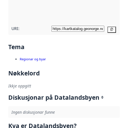
Les meir om
metadatakvalitet
her
URI:
Kopier
Tema
Regionar og byar
Nøkkelord
Ikkje oppgitt
Diskusjonar på Datalandsbyen
0
Ingen diskusjonar funne
Kva er Datalandsbyen?