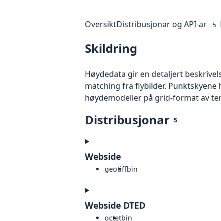
Oversikt
Distribusjonar og API-ar
5
Skildring
Høydedata gir en detaljert beskrivel
matching fra flybilder. Punktskyene 
høydemodeller på grid-format av te
Distribusjonar
5
Webside
geotiff
bin
Webside DTED
octet
bin