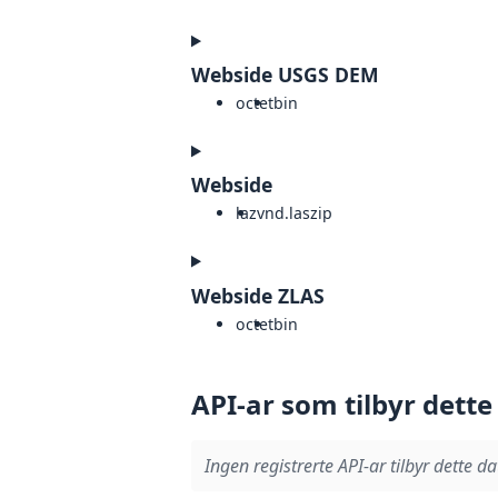
Webside USGS DEM
octet
bin
Webside
laz
vnd.laszip
Webside ZLAS
octet
bin
API-ar som tilbyr dette
Ingen registrerte API-ar tilbyr dette da