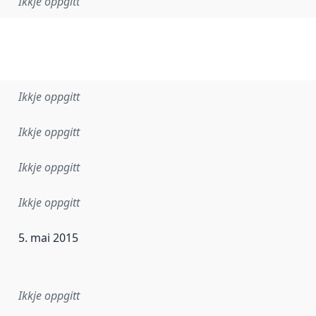
Ikkje oppgitt
Ikkje oppgitt
Ikkje oppgitt
Ikkje oppgitt
Ikkje oppgitt
5. mai 2015
r dataa i dette datasettet først blei utgitt. Det kan ha skje
Ikkje oppgitt