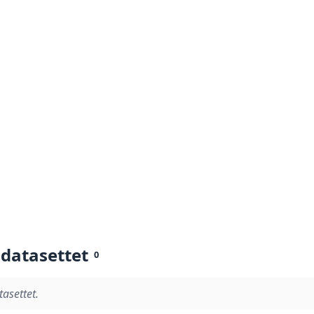
 datasettet
0
tasettet.