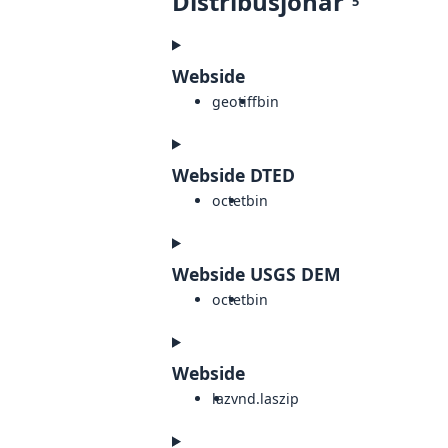
Distribusjonar
5
Webside
geotiff
bin
Webside DTED
octet
bin
Webside USGS DEM
octet
bin
Webside
laz
vnd.laszip