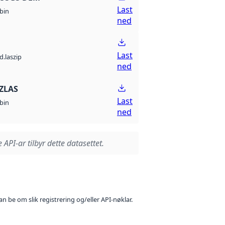
Last
bin
ned
Last
d.laszip
ned
ZLAS
Last
bin
ned
 API-ar tilbyr dette datasettet.
n be om slik registrering og/eller API-nøklar.