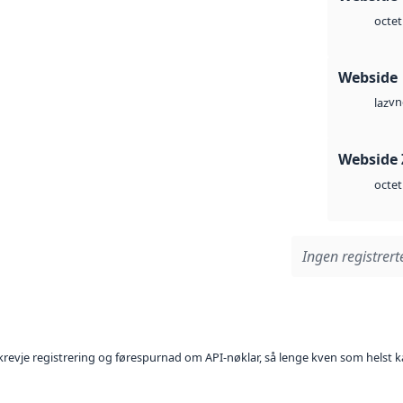
octet
Webside
vn
laz
Webside 
octet
Ingen registrerte
l krevje registrering og førespurnad om API-nøklar, så lenge kven som helst ka