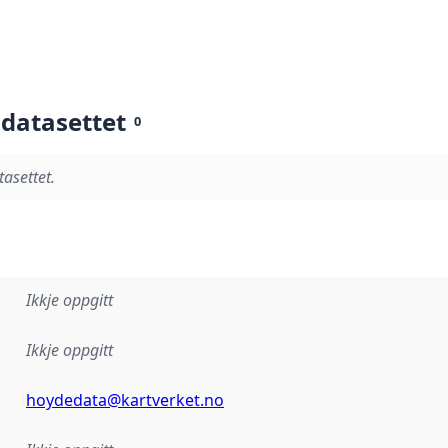
 datasettet
0
tasettet.
Ikkje oppgitt
Ikkje oppgitt
hoydedata@kartverket.no