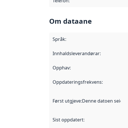
Telefon
:
Om dataane
Språk
:
Innhaldsleverandørar
:
Opphav
:
Oppdateringsfrekvens
:
Først utgjeve
:
Denne datoen seier nå
Sist oppdatert
: