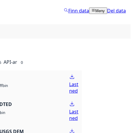
Finn data
Del data
Meny
API-ar
5
0
Last
bin
ff
ned
 DTED
Last
bin
ned
 USGS DEM