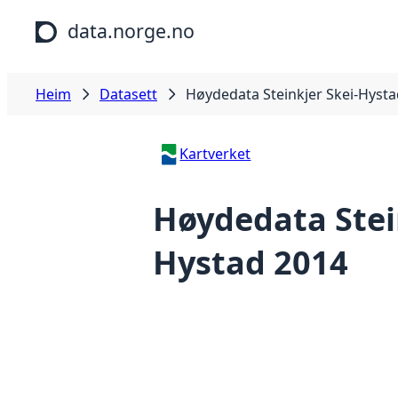
Hopp til hovudinnhald
data.norge.no
Heim
Datasett
Høydedata Steinkjer Skei-Hyst
Kartverket
Høydedata Stei
Hystad 2014