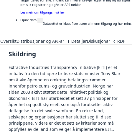
Tilgjengeleg for alle. Tilgang kan likevel krevje registrering og føresp
om slik registrering og/eller API-nøklar.
Les meir om tilgangsnivå her
Opne data
Datasettet er klassifisert som allmenn tilgang og har mins
Oversikt
Distribusjonar og API-ar
Detaljar
Diskusjonar
RDF
1
0
Skildring
Extractive Industries Transparency Initiative (EITI) er et
initiativ fra den tidligere britiske statsminister Tony Blair
om å øke åpenheten omkring betalingsstrømmer
innenfor petroleums- og gruveindustrien. Norge har
siden 2003 aktivt støttet dette initiativet politisk og
økonomisk. EITI har utarbeidet et sett av prinsipper for
åpenhet og godt styresett som også forutsetter aktiv
deltagelse fra det sivile samfunn. En rekke land,
selskaper og organisasjoner har sluttet seg til disse
prinsippene. Videre er det et sett av kriterier som må
oppfylles av de land som velger å implementere EITI.