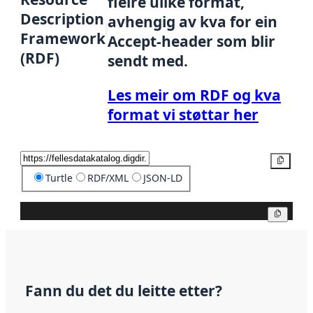
fleire ulike format,
Description
avhengig av kva for ein
Framework
Accept-header som blir
(RDF)
sendt med.
Les meir om RDF og kva
format vi støttar her
Kopier
Turtle
RDF/XML
JSON-LD
Kopier
Fann du det du leitte etter?