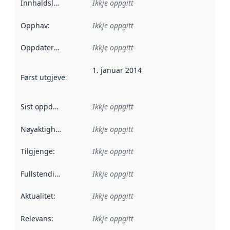
Innhaldsleverandørar
Ikkje oppgitt
:
Opphav
:
Ikkje oppgitt
Oppdateringsfrekvens
Ikkje oppgitt
:
1. januar 2014
Først utgjeve
:
Denne datoen seier når dataa i dette datasettet 
Sist oppdatert
:
Ikkje oppgitt
Nøyaktigheit
:
Ikkje oppgitt
Tilgjenge
:
Ikkje oppgitt
Fullstendigheit
:
Ikkje oppgitt
Aktualitet
:
Ikkje oppgitt
Relevans
:
Ikkje oppgitt