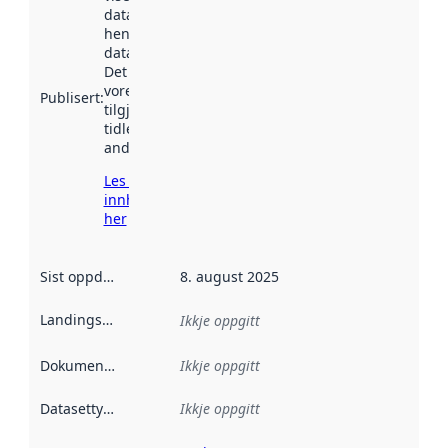
datasettet vart
henta inn av
data.norge.no.
Det kan ha
vore
Publisert
:
tilgjengeleg
tidlegare
andre stader.
Les meir om
innhenting
her
Sist oppdatert
:
8. august 2025
Landingsside
:
Ikkje oppgitt
Dokumentasjon
:
Ikkje oppgitt
Datasettype
:
Ikkje oppgitt