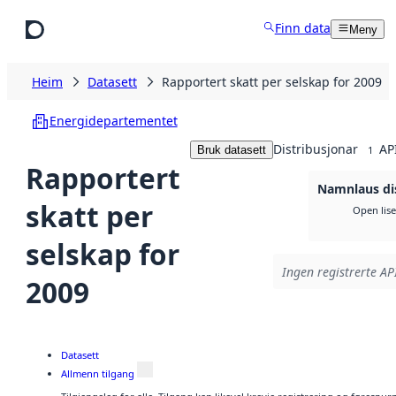
Hopp til hovudinnhald
Finn data
Meny
Heim
Datasett
Rapportert skatt per selskap for 2009
Energidepartementet
Distribusjonar
AP
Bruk datasett
1
Rapportert
Namnlaus di
skatt per
Open lis
selskap for
Ingen registrerte API
2009
Datasett
Allmenn tilgang