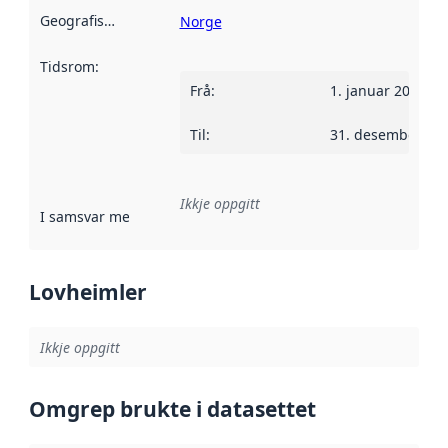
Geografisk område
:
Norge
Tidsrom
:
Frå
:
1. januar 2009
Til
:
31. desember 20
Ikkje oppgitt
I samsvar med
:
Referanse til ei implementeringsregel eller an
Lovheimler
Ikkje oppgitt
Omgrep brukte i datasettet