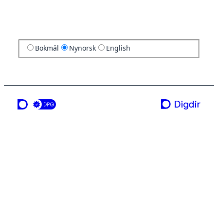
Bokmål
Nynorsk
English
ei teneste frå