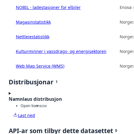
NOBIL - ladestasjoner for elbiler
Enova 
Magasinstatistikk
Norges
Nettleiestatistikk
Norges
Kulturminner i vassdrags- og energisektoren
Norges
Web Map Service (WMS)
Norges
Distribusjonar
1
Namnlaus distribusjon
Open lisens
csv
Last ned
API-ar som tilbyr dette datasettet
0