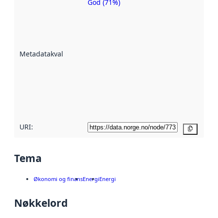
God (71%)
Metadatakvalitet
er ein indikator
på kor godt
datasettene er
beskrive ved
Metadatakvalitet
:
hjelp av
metadata.
Les meir om
metadatakvalitet
her
URI:
Kopier
Tema
Økonomi og finans
Energi
Energi
Nøkkelord