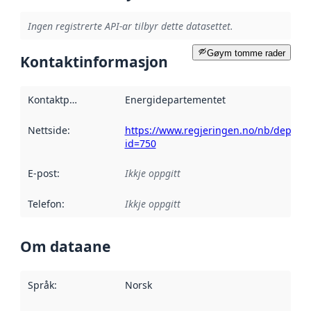
Ingen registrerte API-ar tilbyr dette datasettet.
Gøym tomme rader
Kontaktinformasjon
Kontaktpunkt
:
Energidepartementet
Nettside
:
https://www.regjeringen.no/nb/dep/oed
id=750
E-post
:
Ikkje oppgitt
Telefon
:
Ikkje oppgitt
Om dataane
Språk
:
Norsk