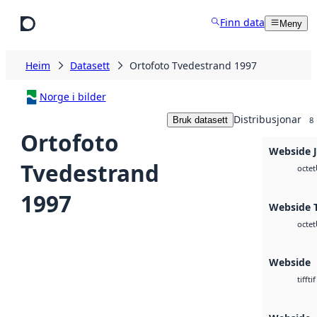
Hopp til hovudinnhald
Finn data
Meny
Heim
Datasett
Ortofoto Tvedestrand 1997
Norge i bilder
Distribusjonar
Bruk datasett
8
Ortofoto
Webside 
Tvedestrand
octet
1997
Webside T
octet
Webside
tif
tiff