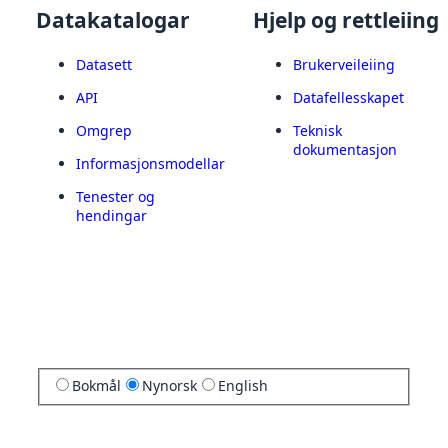
Datakatalogar
Hjelp og rettleiing
Datasett
Brukerveileiing
API
Datafellesskapet
Omgrep
Teknisk
dokumentasjon
Informasjonsmodellar
Tenester og
hendingar
Bokmål
Nynorsk
English