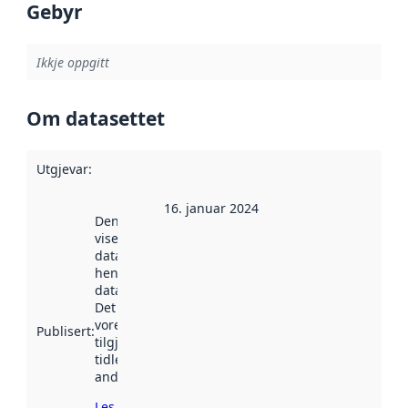
Gebyr
Ikkje oppgitt
Om datasettet
Utgjevar
:
16. januar 2024
Denne datoen
viser når
datasettet vart
henta inn av
data.norge.no.
Det kan ha
vore
Publisert
:
tilgjengeleg
tidlegare
andre stader.
Les meir om