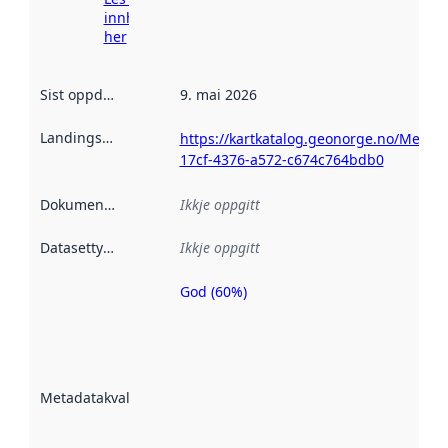
innhenting
her
Sist oppdatert
:
9. mai 2026
Landingsside
:
https://kartkatalog.geonorge.no/Metad
17cf-4376-a572-c674c764bdb0
Dokumentasjon
:
Ikkje oppgitt
Datasettype
:
Ikkje oppgitt
God (60%)
Metadatakvalitet
er ein indikator
på kor godt
datasettene er
beskrive ved
Metadatakvalitet
:
hjelp av
metadata.