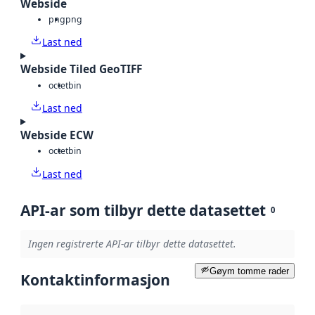
Webside
png
png
Last ned
Webside Tiled GeoTIFF
octet
bin
Last ned
Webside ECW
octet
bin
Last ned
API-ar som tilbyr dette datasettet
0
Ingen registrerte API-ar tilbyr dette datasettet.
Gøym tomme rader
Kontaktinformasjon