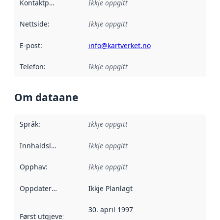
Kontaktpunkt
:
Ikkje oppgitt
Nettside
:
Ikkje oppgitt
E-post
:
info@kartverket.no
Telefon
:
Ikkje oppgitt
Om dataane
Språk
:
Ikkje oppgitt
Innhaldsleverandørar
Ikkje oppgitt
:
Opphav
:
Ikkje oppgitt
Oppdateringsfrekvens
Ikkje Planlagt
:
30. april 1997
Først utgjeve
:
Denne datoen seier når dataa i dette datasettet 