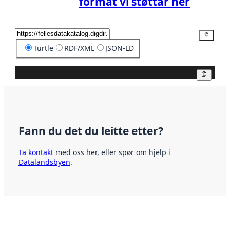
format vi støttar her
Kopier
Turtle
RDF/XML
JSON-LD
Kopier
Fann du det du leitte etter?
Ta kontakt
med oss her, eller spør om hjelp i
Datalandsbyen
.