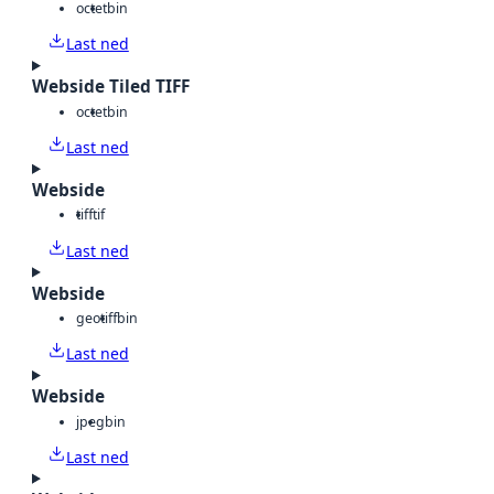
octet
bin
Last ned
Webside Tiled TIFF
octet
bin
Last ned
Webside
tiff
tif
Last ned
Webside
geotiff
bin
Last ned
Webside
jpeg
bin
Last ned