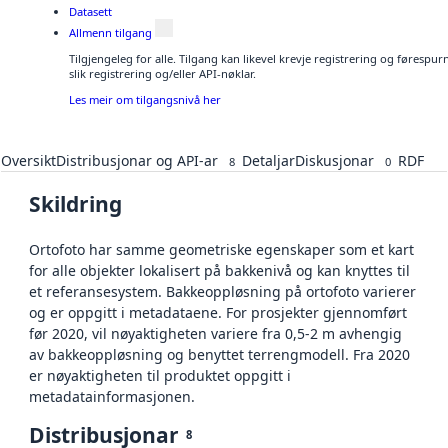
Datasett
Allmenn tilgang
Tilgjengeleg for alle. Tilgang kan likevel krevje registrering og føresp
slik registrering og/eller API-nøklar.
Les meir om tilgangsnivå her
Oversikt
Distribusjonar og API-ar
Detaljar
Diskusjonar
RDF
8
0
Skildring
Ortofoto har samme geometriske egenskaper som et kart
for alle objekter lokalisert på bakkenivå og kan knyttes til
et referansesystem. Bakkeoppløsning på ortofoto varierer
og er oppgitt i metadataene. For prosjekter gjennomført
før 2020, vil nøyaktigheten variere fra 0,5-2 m avhengig
av bakkeoppløsning og benyttet terrengmodell. Fra 2020
er nøyaktigheten til produktet oppgitt i
metadatainformasjonen.
Distribusjonar
8