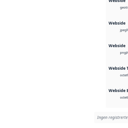
Webside
geoti
Webside
jpeg
Webside
p
png
Webside T
octet
Webside
octet
Ingen registrerte