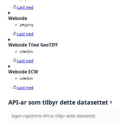
Last ned
Webside
png
png
Last ned
Webside Tiled GeoTIFF
octet
bin
Last ned
Webside ECW
octet
bin
Last ned
API-ar som tilbyr dette datasettet
0
Ingen registrerte API-ar tilbyr dette datasettet.