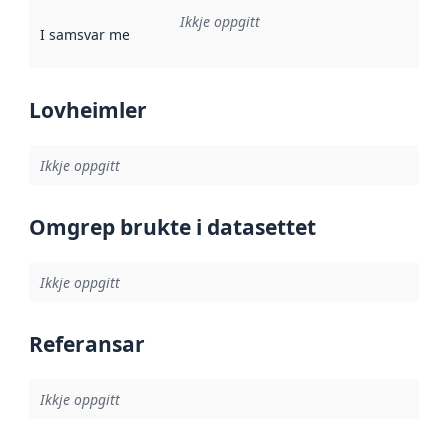
Ikkje oppgitt
I samsvar med
:
Referanse til ei implementeringsregel eller an
Lovheimler
Ikkje oppgitt
Omgrep brukte i datasettet
Ikkje oppgitt
Referansar
Ikkje oppgitt