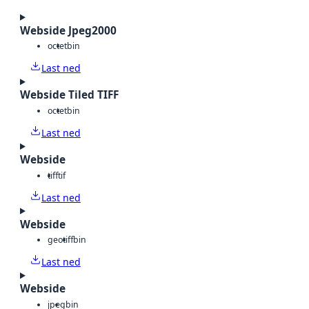
Webside Jpeg2000
octet
bin
Last ned
Webside Tiled TIFF
octet
bin
Last ned
Webside
tiff
tif
Last ned
Webside
geotiff
bin
Last ned
Webside
jpeg
bin