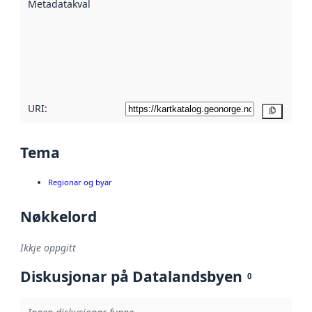
Metadatakvalitet
:
hjelp av
metadata.
Les meir om
metadatakvalitet
her
URI:
Kopier
Tema
Regionar og byar
Nøkkelord
Ikkje oppgitt
Diskusjonar på Datalandsbyen
0