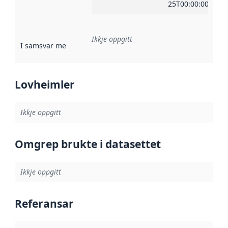
25T00:00:00Z
Ikkje oppgitt
I samsvar med
:
Referanse til ei implementeringsregel eller an
Lovheimler
Ikkje oppgitt
Omgrep brukte i datasettet
Ikkje oppgitt
Referansar