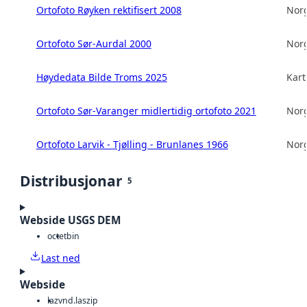
Ortofoto Røyken rektifisert 2008
Norg
Ortofoto Sør-Aurdal 2000
Norg
Høydedata Bilde Troms 2025
Kart
Ortofoto Sør-Varanger midlertidig ortofoto 2021
Norg
Ortofoto Larvik - Tjølling - Brunlanes 1966
Norg
Distribusjonar
5
Webside USGS DEM
octet
bin
Last ned
Webside
laz
vnd.laszip