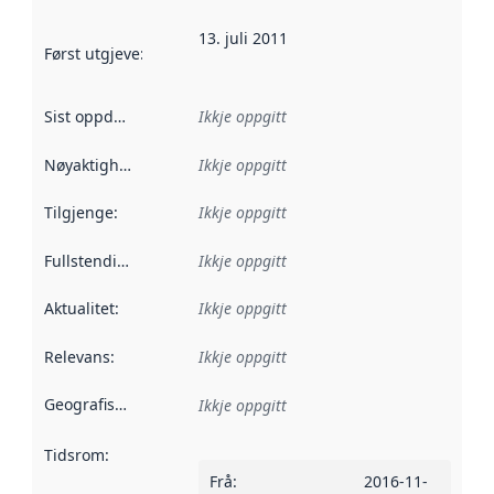
13. juli 2011
Først utgjeve
:
Denne datoen seier når dataa i dette datasettet 
Sist oppdatert
:
Ikkje oppgitt
Nøyaktigheit
:
Ikkje oppgitt
Tilgjenge
:
Ikkje oppgitt
Fullstendigheit
:
Ikkje oppgitt
Aktualitet
:
Ikkje oppgitt
Relevans
:
Ikkje oppgitt
Geografisk område
:
Ikkje oppgitt
Tidsrom
:
Frå
:
2016-11-