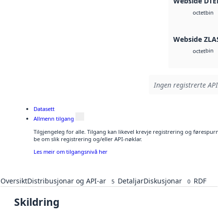
Webside DTE
bin
octet
Webside ZLA
bin
octet
Ingen registrerte API
Datasett
Allmenn tilgang
Tilgjengeleg for alle. Tilgang kan likevel krevje registrering og førespu
be om slik registrering og/eller API-nøklar.
Les meir om tilgangsnivå her
Oversikt
Distribusjonar og API-ar
Detaljar
Diskusjonar
RDF
5
0
Skildring