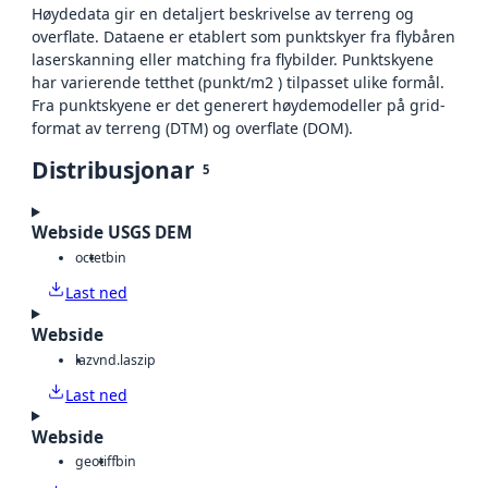
Høydedata gir en detaljert beskrivelse av terreng og
overflate. Dataene er etablert som punktskyer fra flybåren
laserskanning eller matching fra flybilder. Punktskyene
har varierende tetthet (punkt/m2 ) tilpasset ulike formål.
Fra punktskyene er det generert høydemodeller på grid-
format av terreng (DTM) og overflate (DOM).
Distribusjonar
5
Webside USGS DEM
octet
bin
Last ned
Webside
laz
vnd.laszip
Last ned
Webside
geotiff
bin