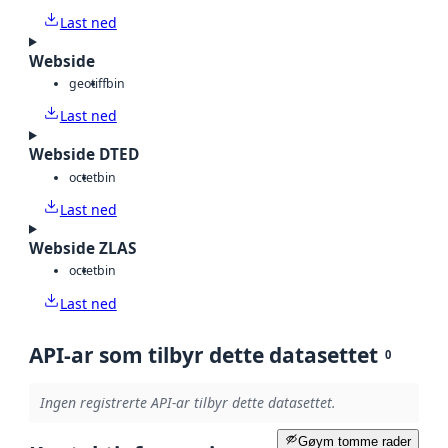
Last ned
Webside
geotiff
bin
Last ned
Webside DTED
octet
bin
Last ned
Webside ZLAS
octet
bin
Last ned
API-ar som tilbyr dette datasettet
0
Ingen registrerte API-ar tilbyr dette datasettet.
Gøym tomme rader