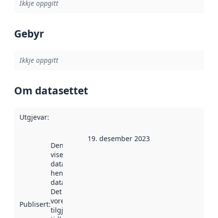
Ikkje oppgitt
Gebyr
Ikkje oppgitt
Om datasettet
Utgjevar
:
19. desember 2023
Denne datoen
viser når
datasettet vart
henta inn av
data.norge.no.
Det kan ha
vore
Publisert
:
tilgjengeleg