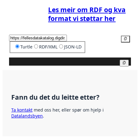
Les meir om RDF og kva
format vi støttar her
Kopier
Turtle
RDF/XML
JSON-LD
Kopier
Fann du det du leitte etter?
Ta kontakt
med oss her, eller spør om hjelp i
Datalandsbyen
.