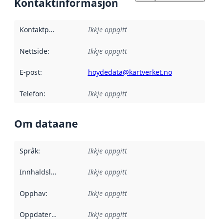
Kontaktinformasjon
Kontaktpunkt
:
Ikkje oppgitt
Nettside
:
Ikkje oppgitt
E-post
:
hoydedata@kartverket.no
Telefon
:
Ikkje oppgitt
Om dataane
Språk
:
Ikkje oppgitt
Innhaldsleverandørar
Ikkje oppgitt
:
Opphav
:
Ikkje oppgitt
Oppdateringsfrekvens
Ikkje oppgitt
: