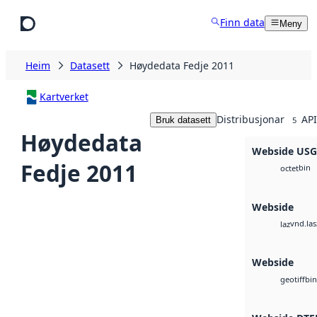
Hopp til hovudinnhald
Finn data
Meny
Heim
Datasett
Høydedata Fedje 2011
Kartverket
Distribusjonar
API
Bruk datasett
5
Høydedata
Webside US
Fedje 2011
bin
octet
Webside
vnd.las
laz
Webside
bin
geotiff