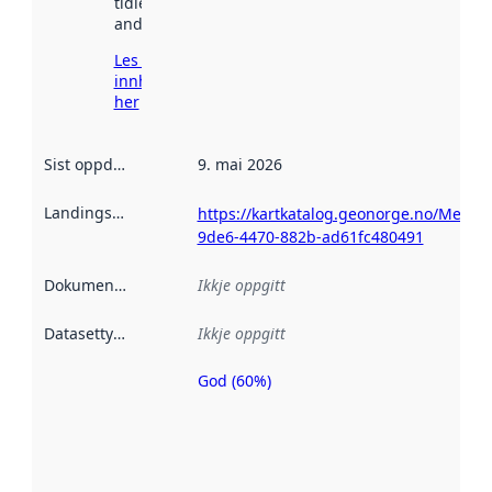
tidlegare
andre stader.
Les meir om
innhenting
her
Sist oppdatert
:
9. mai 2026
Landingsside
:
https://kartkatalog.geonorge.no/Metad
9de6-4470-882b-ad61fc480491
Dokumentasjon
:
Ikkje oppgitt
Datasettype
:
Ikkje oppgitt
God (60%)
Metadatakvalitet
er ein indikator
på kor godt
datasettene er
beskrive ved