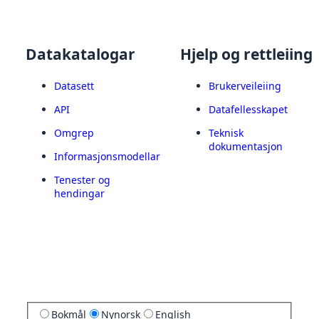
Datakatalogar
Hjelp og rettleiing
Datasett
Brukerveileiing
API
Datafellesskapet
Omgrep
Teknisk
dokumentasjon
Informasjonsmodellar
Tenester og
hendingar
Bokmål
Nynorsk
English