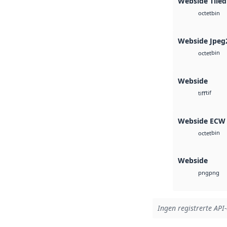
Webside Tiled
bin
octet
Webside Jpeg
bin
octet
Webside
tif
tiff
Webside ECW
bin
octet
Webside
png
png
Ingen registrerte API-