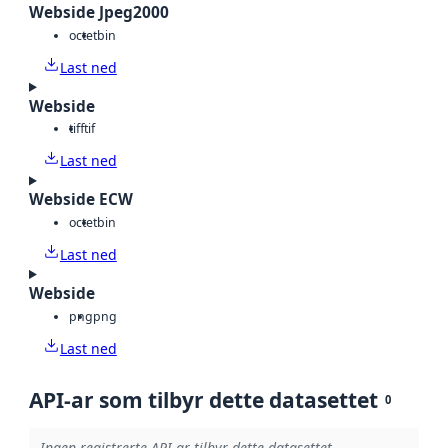
Webside Jpeg2000
octet
bin
Last ned
Webside
tiff
tif
Last ned
Webside ECW
octet
bin
Last ned
Webside
png
png
Last ned
API-ar som tilbyr dette datasettet
0
Ingen registrerte API-ar tilbyr dette datasettet.