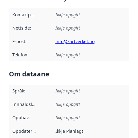
Kontaktpunkt
:
Ikkje oppgitt
Nettside
:
Ikkje oppgitt
E-post
:
info@kartverket.no
Telefon
:
Ikkje oppgitt
Om dataane
Språk
:
Ikkje oppgitt
Innhaldsleverandørar
Ikkje oppgitt
:
Opphav
:
Ikkje oppgitt
Oppdateringsfrekvens
Ikkje Planlagt
: