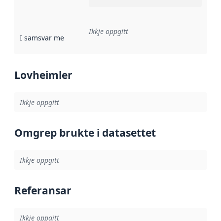
Ikkje oppgitt
I samsvar med
:
Referanse til ei implementeringsregel eller an
Lovheimler
Ikkje oppgitt
Omgrep brukte i datasettet
Ikkje oppgitt
Referansar
Ikkje oppgitt