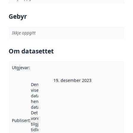
Gebyr
Ikkje oppgitt
Om datasettet
Utgjevar
:
19. desember 2023
Denne datoen
viser når
datasettet vart
henta inn av
data.norge.no.
Det kan ha
vore
Publisert
:
tilgjengeleg
tidlegare