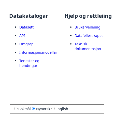
Datakatalogar
Hjelp og rettleiing
Datasett
Brukerveileiing
API
Datafellesskapet
Omgrep
Teknisk
dokumentasjon
Informasjonsmodellar
Tenester og
hendingar
Bokmål
Nynorsk
English