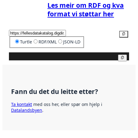
Les meir om RDF og kva
format vi støttar her
Kopier
Turtle
RDF/XML
JSON-LD
Kopier
Fann du det du leitte etter?
Ta kontakt
med oss her, eller spør om hjelp i
Datalandsbyen
.