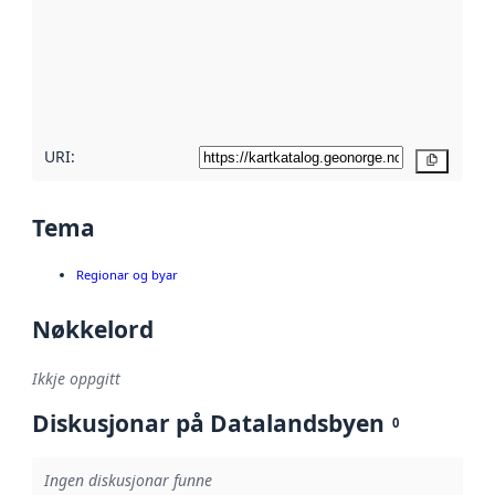
metadata.
Les meir om
metadatakvalitet
her
URI:
Kopier
Tema
Regionar og byar
Nøkkelord
Ikkje oppgitt
Diskusjonar på Datalandsbyen
0
Ingen diskusjonar funne