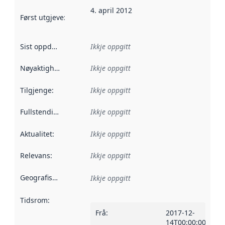
4. april 2012
Først utgjeve
:
Denne datoen seier når dataa i dette datasettet 
Sist oppdatert
:
Ikkje oppgitt
Nøyaktigheit
:
Ikkje oppgitt
Tilgjenge
:
Ikkje oppgitt
Fullstendigheit
:
Ikkje oppgitt
Aktualitet
:
Ikkje oppgitt
Relevans
:
Ikkje oppgitt
Geografisk område
:
Ikkje oppgitt
Tidsrom
:
Frå
:
2017-12-
14T00:00:00Z