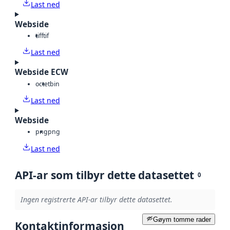
Last ned
Webside
tiff
tif
Last ned
Webside ECW
octet
bin
Last ned
Webside
png
png
Last ned
API-ar som tilbyr dette datasettet
0
Ingen registrerte API-ar tilbyr dette datasettet.
Gøym tomme rader
Kontaktinformasjon