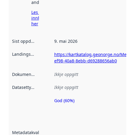
andre stader.
Les meir om
innhenting
her
Sist oppdatert
:
9. mai 2026
Landingsside
:
https://kartkatalog.geonorge.no/Metad
ef98-40a8-8ebb-d69288656ab0
Dokumentasjon
:
Ikkje oppgitt
Datasettype
:
Ikkje oppgitt
God (60%)
Metadatakvalitet
er ein indikator
på kor godt
datasettene er
beskrive ved
Metadatakvalitet
:
hjelp av