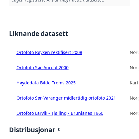
Liknande datasett
Ortofoto Røyken rektifisert 2008
Norg
Ortofoto Sør-Aurdal 2000
Norg
Høydedata Bilde Troms 2025
Kart
Ortofoto Sør-Varanger midlertidig ortofoto 2021
Norg
Ortofoto Larvik - Tjølling - Brunlanes 1966
Norg
Distribusjonar
8