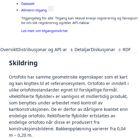
Datasett
Allmenn tilgang
Tilgjengeleg for alle. Tilgang kan likevel krevje registrering og førespu
be om slik registrering og/eller API-nøklar.
Les meir om tilgangsnivå her
Oversikt
Distribusjonar og API-ar
Detaljar
Diskusjonar
RDF
8
0
Skildring
Ortofoto har samme geometriske egenskaper som et kart
og kan knyttes til et referansesystem. Ortofoto er inndelt i
ulike ortofotostandarder egnet til forskjellige formål.
«Rektifiserte flybilder» er vanligvis et midlertidig produkt,
som benyttes under arbeidet med kontroll av
kartkonstruksjonen. De er derfor av dårligere kvalitet enn
endelige ortofoto. Rektifiserte flybilder ertstattes av
endelige ortofoto når disse er produsert fra
konstruksjonsbildene. Bakkeoppløsning varierer fra 0,04
m – 0,20 m.