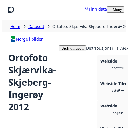
Hopp til hovudinnhald
Finn data
Meny
Heim
Datasett
Ortofoto Skjærvika-Skjeberg-Ingerøy 2
Norge i bilder
Distribusjonar
API-
Bruk datasett
8
Ortofoto
Webside
Skjærvika-
bin
geotiff
Skjeberg-
Webside Tiled
bin
Ingerøy
octet
2012
Webside
bin
jpeg