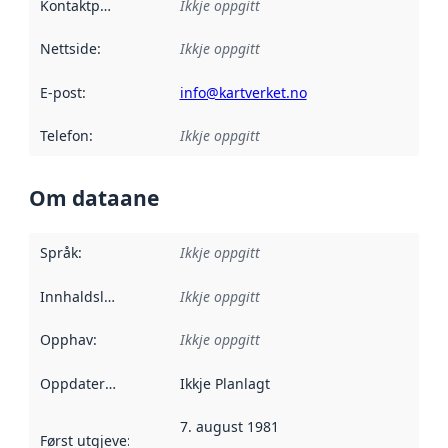
Kontaktpunkt
:
Ikkje oppgitt
Nettside
:
Ikkje oppgitt
E-post
:
info@kartverket.no
Telefon
:
Ikkje oppgitt
Om dataane
Språk
:
Ikkje oppgitt
Innhaldsleverandørar
Ikkje oppgitt
:
Opphav
:
Ikkje oppgitt
Oppdateringsfrekvens
Ikkje Planlagt
:
7. august 1981
Først utgjeve
:
Denne datoen seier når dataa i dette datasettet 