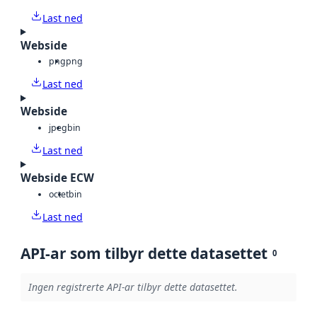
Last ned
Webside
png
png
Last ned
Webside
jpeg
bin
Last ned
Webside ECW
octet
bin
Last ned
API-ar som tilbyr dette datasettet
0
Ingen registrerte API-ar tilbyr dette datasettet.