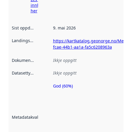
innhenting
her
Sist oppdatert
:
9. mai 2026
Landingsside
:
https://kartkatalog.geonorge.no/Metad
fcae-44b1-aa1a-fa5c6208963a
Dokumentasjon
:
Ikkje oppgitt
Datasettype
:
Ikkje oppgitt
God (60%)
Metadatakvalitet
er ein indikator
på kor godt
datasettene er
beskrive ved
Metadatakvalitet
:
hjelp av
metadata.