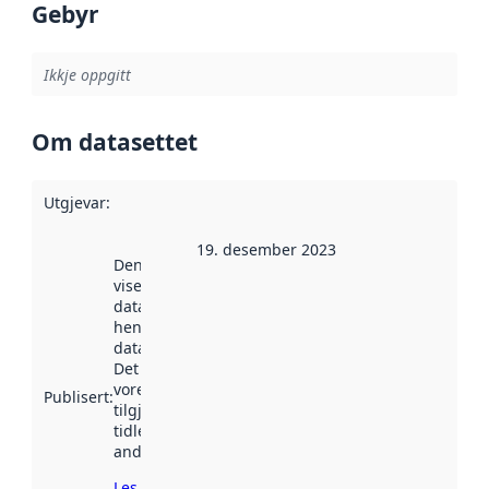
Gebyr
Ikkje oppgitt
Om datasettet
Utgjevar
:
19. desember 2023
Denne datoen
viser når
datasettet vart
henta inn av
data.norge.no.
Det kan ha
vore
Publisert
:
tilgjengeleg
tidlegare
andre stader.
Les meir om