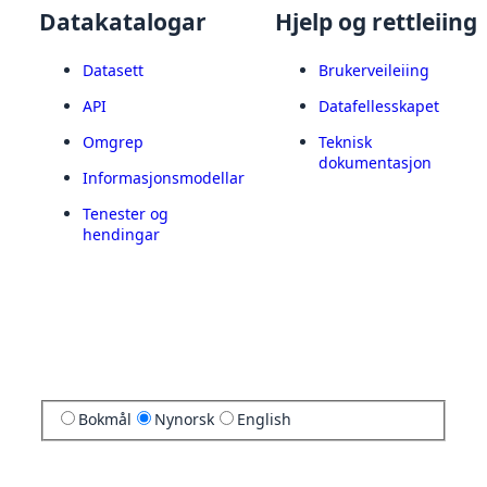
Datakatalogar
Hjelp og rettleiing
Datasett
Brukerveileiing
API
Datafellesskapet
Omgrep
Teknisk
dokumentasjon
Informasjonsmodellar
Tenester og
hendingar
Bokmål
Nynorsk
English