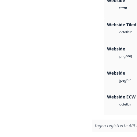
Webside
tif
tiff
Webside Tiled
bin
octet
Webside
png
png
Webside
bin
jpeg
Webside ECW
bin
octet
Ingen registrerte API-