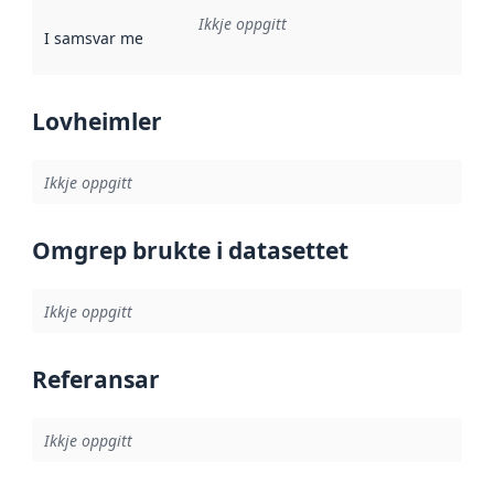
Ikkje oppgitt
I samsvar med
:
Referanse til ei implementeringsregel eller an
Lovheimler
Ikkje oppgitt
Omgrep brukte i datasettet
Ikkje oppgitt
Referansar
Ikkje oppgitt