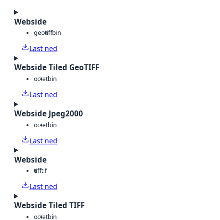
Webside
geotiff
bin
Last ned
Webside Tiled GeoTIFF
octet
bin
Last ned
Webside Jpeg2000
octet
bin
Last ned
Webside
tiff
tif
Last ned
Webside Tiled TIFF
octet
bin