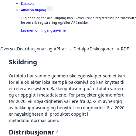
Datasett
Allmenn tilgang
Tilgjengeleg for alle. Tilgang kan likevel krevje registrering og førespu
be om slik registrering og/eller API-nøklar.
Les meir om tilgangsnivå her
Oversikt
Distribusjonar og API-ar
Detaljar
Diskusjonar
RDF
8
0
Skildring
Ortofoto har samme geometriske egenskaper som et kart
for alle objekter lokalisert på bakkenivå og kan knyttes til
et referansesystem. Bakkeoppløsning på ortofoto varierer
og er oppgitt i metadataene. For prosjekter gjennomført
før 2020, vil nøyaktigheten variere fra 0,5-2 m avhengig
av bakkeoppløsning og benyttet terrengmodell. Fra 2020
er nøyaktigheten til produktet oppgitt i
metadatainformasjonen.
Distribusjonar
8