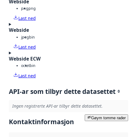
Webside
png
png
Last ned
Webside
jpeg
bin
Last ned
Webside ECW
octet
bin
Last ned
API-ar som tilbyr dette datasettet
0
Ingen registrerte API-ar tilbyr dette datasettet.
Gøym tomme rader
Kontaktinformasjon