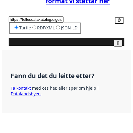
format vi støttar her
Kopier
Turtle
RDF/XML
JSON-LD
Kopier
Fann du det du leitte etter?
Ta kontakt
med oss her, eller spør om hjelp i
Datalandsbyen
.