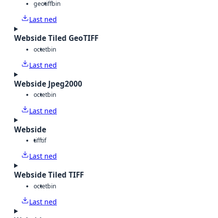
geotiff
bin
Last ned
Webside Tiled GeoTIFF
octet
bin
Last ned
Webside Jpeg2000
octet
bin
Last ned
Webside
tiff
tif
Last ned
Webside Tiled TIFF
octet
bin
Last ned