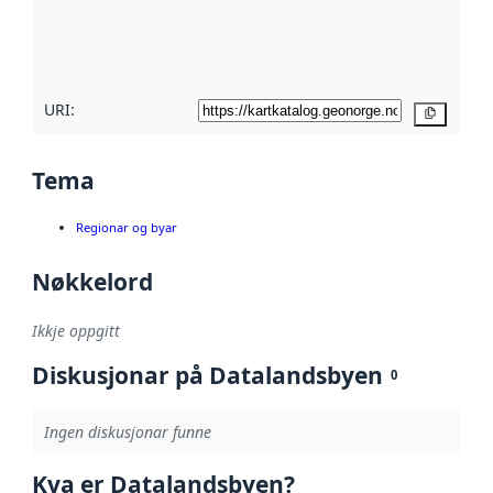
Les meir om
metadatakvalitet
her
URI:
Kopier
Tema
Regionar og byar
Nøkkelord
Ikkje oppgitt
Diskusjonar på Datalandsbyen
0
Ingen diskusjonar funne
Kva er Datalandsbyen?