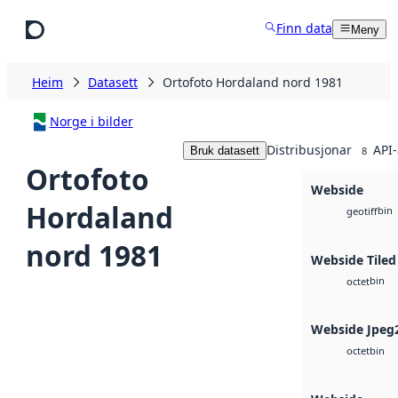
Hopp til hovudinnhald
Finn data
Meny
Heim
Datasett
Ortofoto Hordaland nord 1981
Norge i bilder
Distribusjonar
API-
Bruk datasett
8
Ortofoto
Webside
Hordaland
bin
geotiff
nord 1981
Webside Tiled
bin
octet
Webside Jpeg
bin
octet