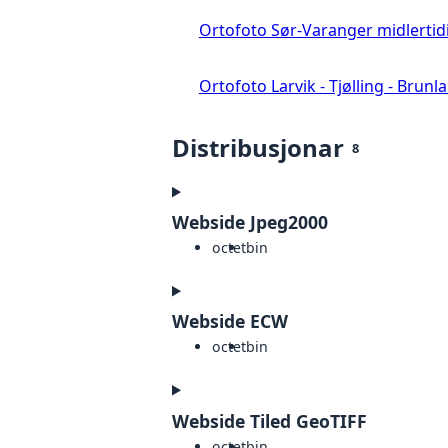
Ortofoto Sør-Varanger midlertid
Ortofoto Larvik - Tjølling - Brunl
Distribusjonar
8
Webside Jpeg2000
octet
bin
Webside ECW
octet
bin
Webside Tiled GeoTIFF
octet
bin