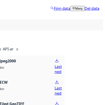
Finn data
Del data
Meny
API-ar
8
0
Jpeg2000
Last
bin
ned
 ECW
Last
bin
ned
Tiled GeoTIFF