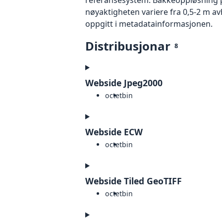
nøyaktigheten variere fra 0,5-2 m a
oppgitt i metadatainformasjonen.
Distribusjonar
8
Webside Jpeg2000
octet
bin
Webside ECW
octet
bin
Webside Tiled GeoTIFF
octet
bin