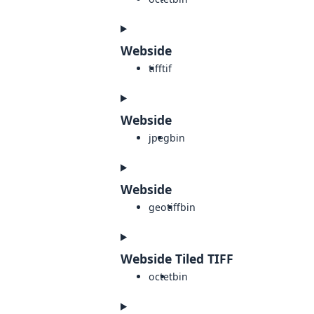
Webside
tiff
tif
Webside
jpeg
bin
Webside
geotiff
bin
Webside Tiled TIFF
octet
bin