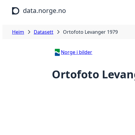
Hopp til hovudinnhald
data.norge.no
Heim
Datasett
Ortofoto Levanger 1979
Norge i bilder
Ortofoto Levan