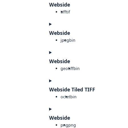
Webside
tiff
tif
Webside
jpeg
bin
Webside
geotiff
bin
Webside Tiled TIFF
octet
bin
Webside
png
png