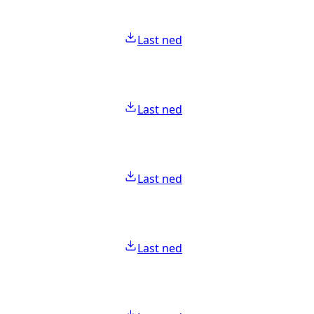
Last ned
Last ned
Last ned
Last ned