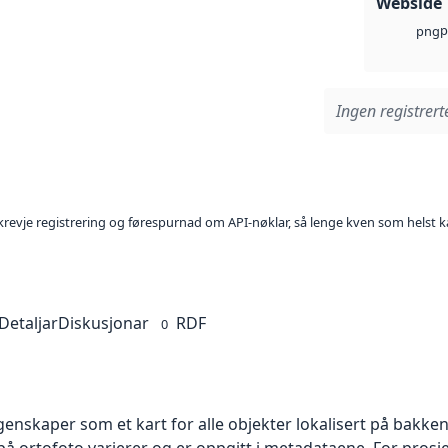
Webside
p
png
Ingen registrerte
l krevje registrering og førespurnad om API-nøklar, så lenge kven som helst ka
Detaljar
Diskusjonar
RDF
0
skaper som et kart for alle objekter lokalisert på bakkeniv
 ortofoto varierer og er oppgitt i metadataene. For prosje