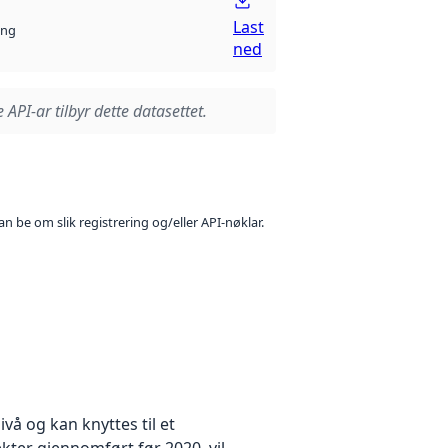
Last
ng
ned
 API-ar tilbyr dette datasettet.
n be om slik registrering og/eller API-nøklar.
å og kan knyttes til et
kter gjennomført før 2020, vil