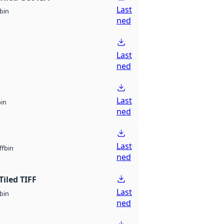
Last
bin
ned
Last
ned
Last
bin
ned
Last
bin
ff
ned
Tiled TIFF
Last
bin
ned