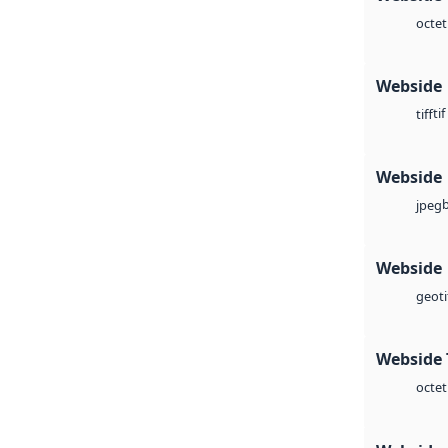
octet
Webside
tif
tiff
Webside
jpeg
Webside
geoti
Webside 
octet