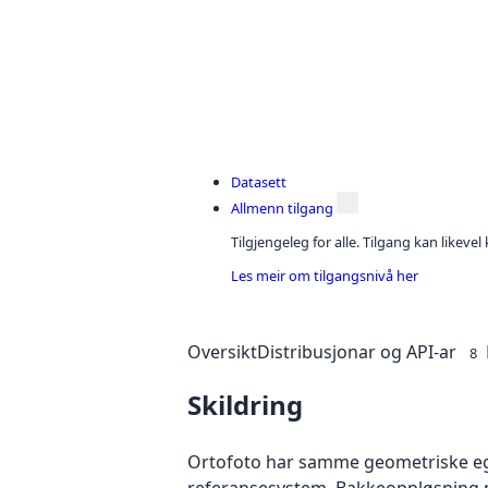
Datasett
Allmenn tilgang
Tilgjengeleg for alle. Tilgang kan likeve
Les meir om tilgangsnivå her
Oversikt
Distribusjonar og API-ar
8
Skildring
Ortofoto har samme geometriske egen
referansesystem. Bakkeoppløsning på