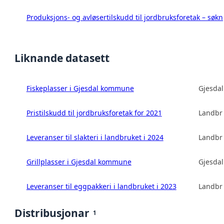
Produksjons- og avløsertilskudd til jordbruksforetak – s
Liknande datasett
Fiskeplasser i Gjesdal kommune
Gjesda
Pristilskudd til jordbruksforetak for 2021
Landbru
Leveranser til slakteri i landbruket i 2024
Landbru
Grillplasser i Gjesdal kommune
Gjesda
Leveranser til eggpakkeri i landbruket i 2023
Landbru
Distribusjonar
1