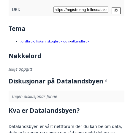
URI:
Kopier
Tema
Jordbruk, fiskeri, skogbruk og mat
Landbruk
Nøkkelord
Ikkje oppgitt
Diskusjonar på Datalandsbyen
0
Ingen diskusjonar funne
Kva er Datalandsbyen?
Datalandsbyen er vårt nettforum der du kan be om data,
dele erfaringar og spørje om råd som gjeld deling av