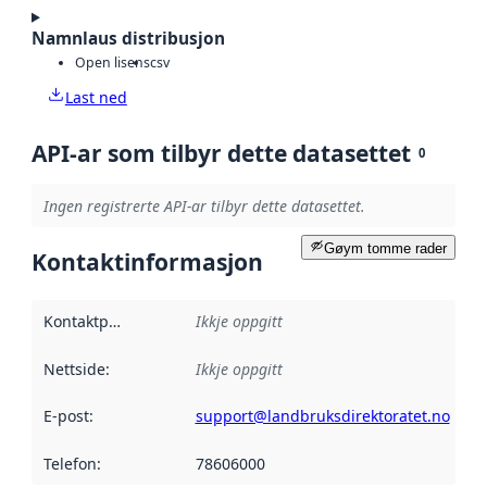
Namnlaus distribusjon
Open lisens
csv
Last ned
API-ar som tilbyr dette datasettet
0
Ingen registrerte API-ar tilbyr dette datasettet.
Gøym tomme rader
Kontaktinformasjon
Kontaktpunkt
:
Ikkje oppgitt
Nettside
:
Ikkje oppgitt
E-post
:
support@landbruksdirektoratet.no
Telefon
:
78606000