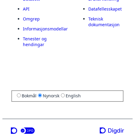
API
Datafellesskapet
Omgrep
Teknisk
dokumentasjon
Informasjonsmodellar
Tenester og
hendingar
Bokmål
Nynorsk
English
ei teneste frå