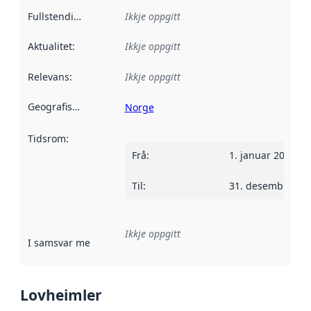
Fullstendigheit
:
Ikkje oppgitt
Aktualitet
:
Ikkje oppgitt
Relevans
:
Ikkje oppgitt
Geografisk område
:
Norge
Tidsrom
:
Frå
:
1. januar 2020
Til
:
31. desember 20
Ikkje oppgitt
I samsvar med
:
Referanse til ei implementeringsregel eller an
Lovheimler