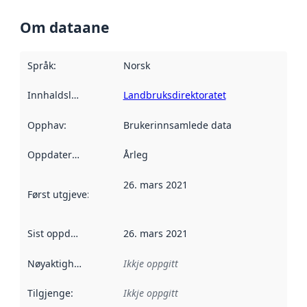
Om dataane
Språk
:
Norsk
Innhaldsleverandørar
Landbruksdirektoratet
:
Opphav
:
Brukerinnsamlede data
Oppdateringsfrekvens
Årleg
:
26. mars 2021
Først utgjeve
:
Denne datoen seier når dataa i dette datasettet 
Sist oppdatert
:
26. mars 2021
Nøyaktigheit
:
Ikkje oppgitt
Tilgjenge
:
Ikkje oppgitt