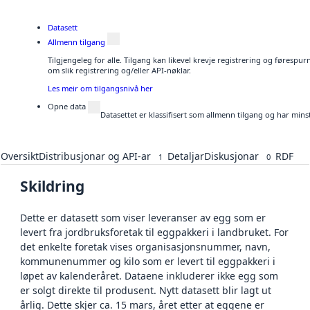
Datasett
Allmenn tilgang
Tilgjengeleg for alle. Tilgang kan likevel krevje registrering og føresp
om slik registrering og/eller API-nøklar.
Les meir om tilgangsnivå her
Opne data
Datasettet er klassifisert som allmenn tilgang og har mins
Oversikt
Distribusjonar og API-ar
Detaljar
Diskusjonar
RDF
1
0
Skildring
Dette er datasett som viser leveranser av egg som er
levert fra jordbruksforetak til eggpakkeri i landbruket. For
det enkelte foretak vises organisasjonsnummer, navn,
kommunenummer og kilo som er levert til eggpakkeri i
løpet av kalenderåret. Dataene inkluderer ikke egg som
er solgt direkte til produsent. Nytt datasett blir lagt ut
årlig. Dette skjer ca. 15 mars, året etter at eggene er