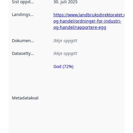
Sist oppdatert
:
30. juli 2025
Landingsside
:
https://www.landbruksdirektoratet.no/n
og-handel/ordninger-for-industri-
og-handel/rapportere-egg
Dokumentasjon
:
Ikkje oppgitt
Datasettype
:
Ikkje oppgitt
God (72%)
Metadatakvalitet
er ein indikator
på kor godt
datasettene er
beskrive ved
Metadatakvalitet
:
hjelp av
metadata.
Les meir om
metadatakvalitet
her