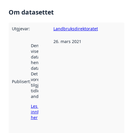
Om datasettet
Utgjevar
:
Landbruksdirektoratet
26. mars 2021
Denne datoen
viser når
datasettet vart
henta inn av
data.norge.no.
Det kan ha
vore
Publisert
:
tilgjengeleg
tidlegare
andre stader.
Les meir om
innhenting
her