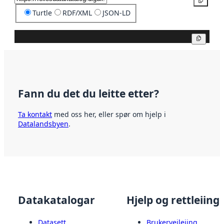
Kopier
Turtle
RDF/XML
JSON-LD
Kopier
Fann du det du leitte etter?
Ta kontakt
med oss her, eller spør om hjelp i
Datalandsbyen
.
Datakatalogar
Hjelp og rettleiing
Datasett
Brukerveileiing