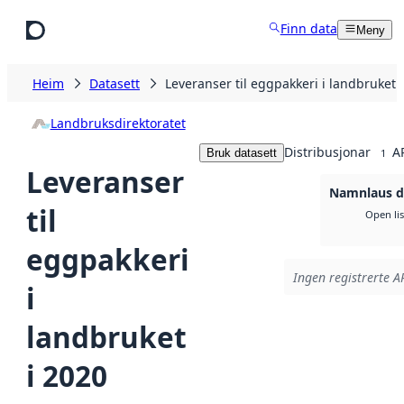
Hopp til hovudinnhald
Finn data
Meny
Heim
Datasett
Leveranser til eggpakkeri i landbruket 
Landbruksdirektoratet
Distribusjonar
A
Bruk datasett
1
Leveranser
Namnlaus di
til
Open li
eggpakkeri
Ingen registrerte AP
i
landbruket
i 2020