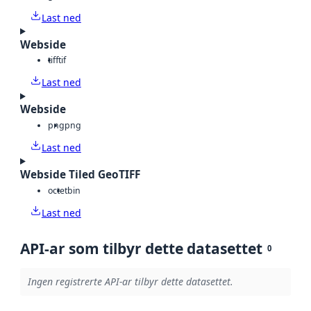
Last ned
Webside
tiff
tif
Last ned
Webside
png
png
Last ned
Webside Tiled GeoTIFF
octet
bin
Last ned
API-ar som tilbyr dette datasettet
0
Ingen registrerte API-ar tilbyr dette datasettet.