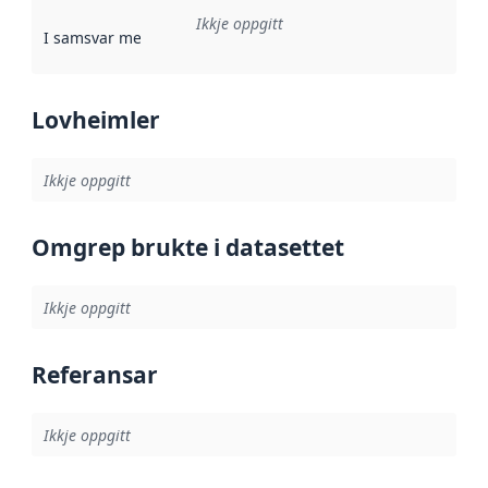
Ikkje oppgitt
I samsvar med
:
Referanse til ei implementeringsregel eller an
Lovheimler
Ikkje oppgitt
Omgrep brukte i datasettet
Ikkje oppgitt
Referansar
Ikkje oppgitt