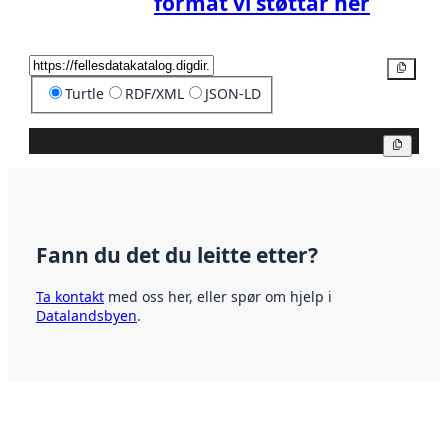
format vi støttar her
Kopier
Turtle
RDF/XML
JSON-LD
Kopier
Fann du det du leitte etter?
Ta kontakt
med oss her, eller spør om hjelp i
Datalandsbyen
.