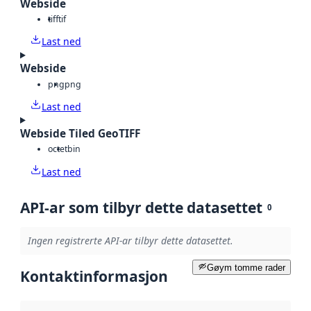
Webside
tiff
tif
Last ned
Webside
png
png
Last ned
Webside Tiled GeoTIFF
octet
bin
Last ned
API-ar som tilbyr dette datasettet
0
Ingen registrerte API-ar tilbyr dette datasettet.
Gøym tomme rader
Kontaktinformasjon