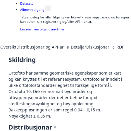
Datasett
Allmenn tilgang
Tilgjengeleg for alle. Tilgang kan likevel krevje registrering og førespu
kan be om slik registrering og/eller API-nøklar.
Les meir om tilgangsnivå her
Oversikt
Distribusjonar og API-ar
Detaljar
Diskusjonar
RDF
8
0
Skildring
Ortofoto har samme geometriske egenskaper som et kart
og kan knyttes til et referansesystem. Ortofoto er inndelt i
ulike ortofotostandarder egnet til forskjellige formål.
Ortofoto 10: Dekker normalt byområder og
utbyggingsområder der det er behov for god
stedfestingsnøyaktighet og høy oppløsning.
Bakkeoppløsningen er som regel 0,04 – 0,15 m.
Nøyaktighet ± 0.35 m.
Distribusjonar
8