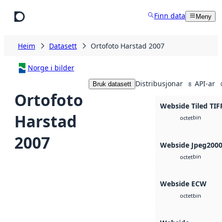
Hopp til hovudinnhald
Finn data
Meny
Heim
Datasett
Ortofoto Harstad 2007
Norge i bilder
Distribusjonar
API-ar
Bruk datasett
8
Ortofoto
Webside Tiled TIF
Harstad
bin
octet
2007
Webside Jpeg200
bin
octet
Webside ECW
bin
octet