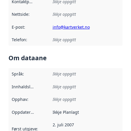
Kontaktpunkt
:
Ikkje oppgitt
Nettside
:
Ikkje oppgitt
E-post
:
info@kartverket.no
Telefon
:
Ikkje oppgitt
Om dataane
Språk
:
Ikkje oppgitt
Innhaldsleverandørar
Ikkje oppgitt
:
Opphav
:
Ikkje oppgitt
Oppdateringsfrekvens
Ikkje Planlagt
:
2. juli 2007
Først utgjeve
:
Denne datoen seier når dataa i dette datasettet 