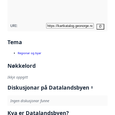
Les meir om
metadatakvalitet
her
URI:
Kopier
Tema
Regionar og byar
Nøkkelord
Ikkje oppgitt
Diskusjonar på Datalandsbyen
0
Ingen diskusjonar funne
Kva er Datalandsbyen?