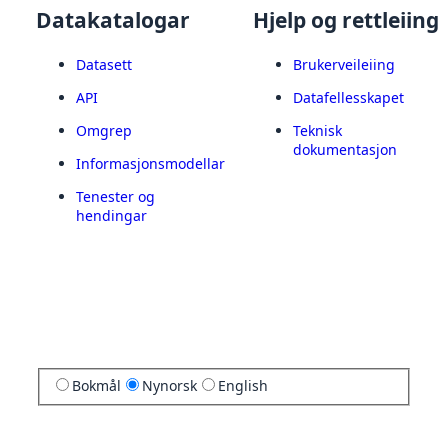
Datakatalogar
Hjelp og rettleiing
Datasett
Brukerveileiing
API
Datafellesskapet
Omgrep
Teknisk
dokumentasjon
Informasjonsmodellar
Tenester og
hendingar
Bokmål
Nynorsk
English