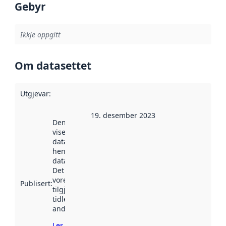
Gebyr
Ikkje oppgitt
Om datasettet
Utgjevar
:
19. desember 2023
Denne datoen
viser når
datasettet vart
henta inn av
data.norge.no.
Det kan ha
vore
Publisert
:
tilgjengeleg
tidlegare
andre stader.
Les meir om