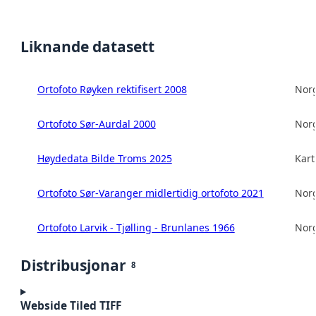
Liknande datasett
Ortofoto Røyken rektifisert 2008
Norg
Ortofoto Sør-Aurdal 2000
Norg
Høydedata Bilde Troms 2025
Kart
Ortofoto Sør-Varanger midlertidig ortofoto 2021
Norg
Ortofoto Larvik - Tjølling - Brunlanes 1966
Norg
Distribusjonar
8
Webside Tiled TIFF