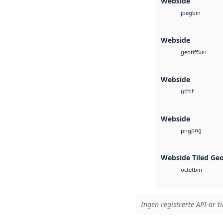
Webside
bin
jpeg
Webside
bin
geotiff
Webside
tif
tiff
Webside
png
png
Webside Tiled Ge
bin
octet
Ingen registrerte API-ar ti