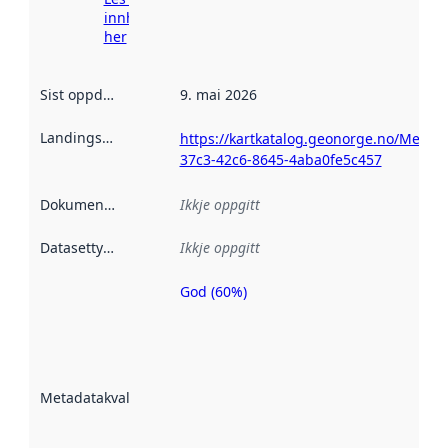
innhenting
her
Sist oppdatert
:
9. mai 2026
Landingsside
:
https://kartkatalog.geonorge.no/Metad
37c3-42c6-8645-4aba0fe5c457
Dokumentasjon
:
Ikkje oppgitt
Datasettype
:
Ikkje oppgitt
God (60%)
Metadatakvalitet
er ein indikator
på kor godt
datasettene er
beskrive ved
Metadatakvalitet
:
hjelp av
metadata.