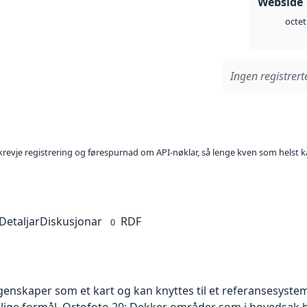
Webside 
octet
Ingen registrerte
l krevje registrering og førespurnad om API-nøklar, så lenge kven som helst ka
Detaljar
Diskusjonar
RDF
0
skaper som et kart og kan knyttes til et referansesystem. 
ellige formål. Ortofoto 20: Dekker områder som i hovedsak b