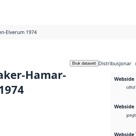
en-Elverum 1974
Distribusjonar
Bruk datasett
saker-Hamar-
Webside
 1974
tif
tiff
Webside
jpeg
Webside 