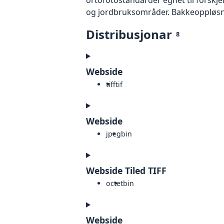
og jordbruksområder. Bakkeoppløsnin
Distribusjonar
8
Webside
tiff
tif
Webside
jpeg
bin
Webside Tiled TIFF
octet
bin
Webside