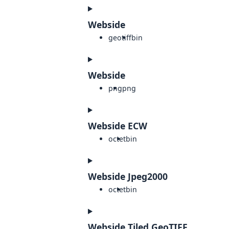
Webside
geotiff
bin
Webside
png
png
Webside ECW
octet
bin
Webside Jpeg2000
octet
bin
Webside Tiled GeoTIFF