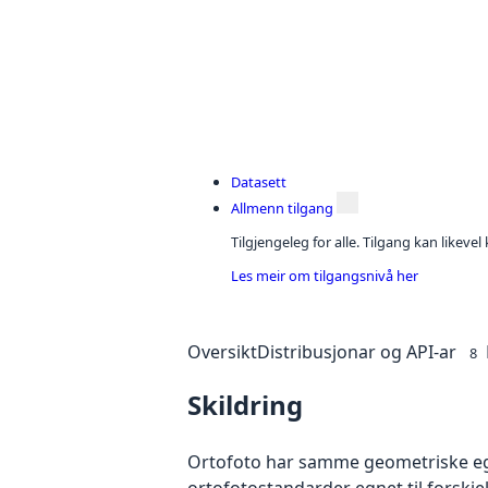
Datasett
Allmenn tilgang
Tilgjengeleg for alle. Tilgang kan likeve
Les meir om tilgangsnivå her
Oversikt
Distribusjonar og API-ar
8
Skildring
Ortofoto har samme geometriske egen
ortofotostandarder egnet til forskj