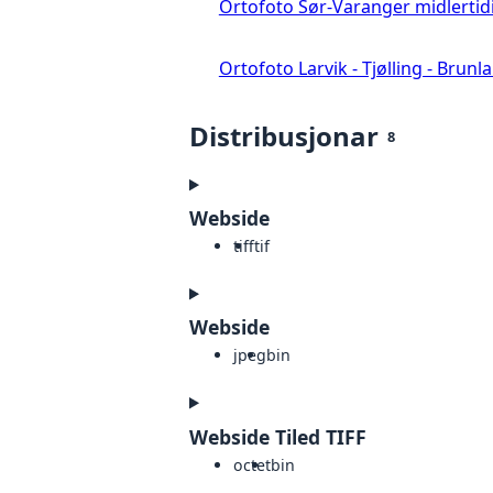
Ortofoto Sør-Varanger midlertid
Ortofoto Larvik - Tjølling - Brunl
Distribusjonar
8
Webside
tiff
tif
Webside
jpeg
bin
Webside Tiled TIFF
octet
bin