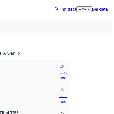
Finn data
Del data
Meny
API-ar
8
0
Last
ned
Last
bin
ned
Tiled TIFF