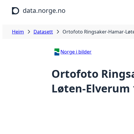
Hopp til hovudinnhald
data.norge.no
Heim
Datasett
Ortofoto Ringsaker-Hamar-Løt
Norge i bilder
Ortofoto Ring
Løten-Elverum