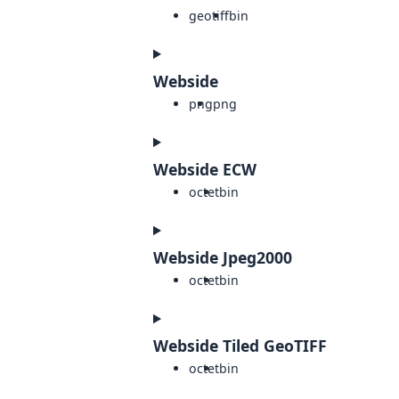
geotiff
bin
Webside
png
png
Webside ECW
octet
bin
Webside Jpeg2000
octet
bin
Webside Tiled GeoTIFF
octet
bin