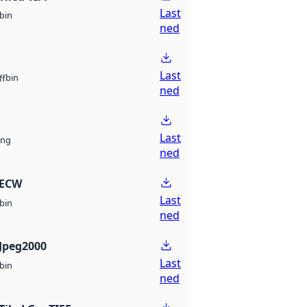
Last
bin
ned
Last
bin
ff
ned
Last
ng
ned
 ECW
Last
bin
ned
Jpeg2000
Last
bin
ned