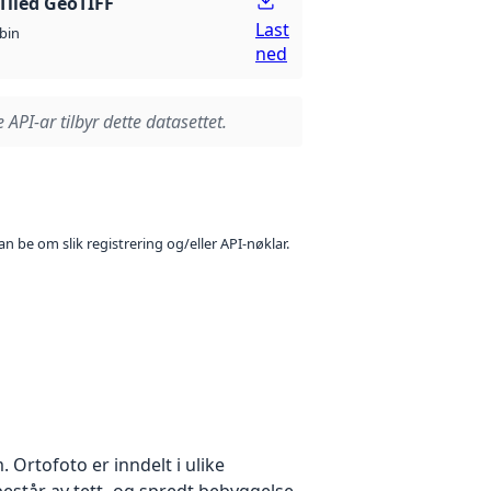
Tiled GeoTIFF
Last
bin
ned
 API-ar tilbyr dette datasettet.
n be om slik registrering og/eller API-nøklar.
Ortofoto er inndelt i ulike
estår av tett- og spredt bebyggelse