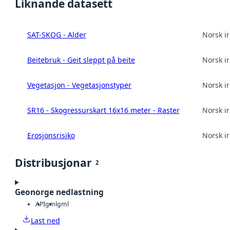
Liknande datasett
SAT-SKOG - Alder
Norsk in
Beitebruk - Geit sleppt på beite
Norsk in
Vegetasjon - Vegetasjonstyper
Norsk in
SR16 - Skogressurskart 16x16 meter - Raster
Norsk in
Erosjonsrisiko
Norsk in
Distribusjonar
2
Geonorge nedlastning
API
gml
gml
Last ned