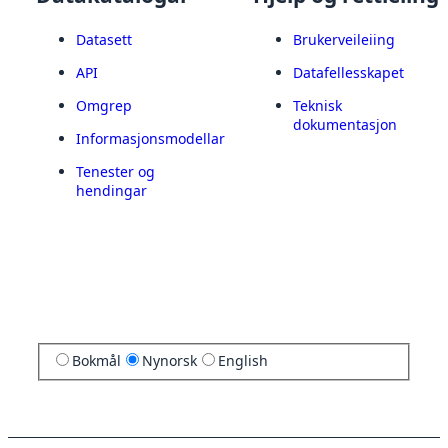
Datasett
Brukerveileiing
API
Datafellesskapet
Omgrep
Teknisk
dokumentasjon
Informasjonsmodellar
Tenester og
hendingar
Bokmål
Nynorsk
English