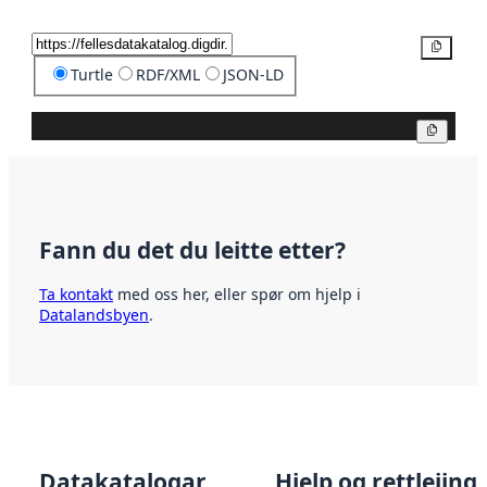
Kopier
Turtle
RDF/XML
JSON-LD
Kopier
Fann du det du leitte etter?
Ta kontakt
med oss her, eller spør om hjelp i
Datalandsbyen
.
Datakatalogar
Hjelp og rettleiing