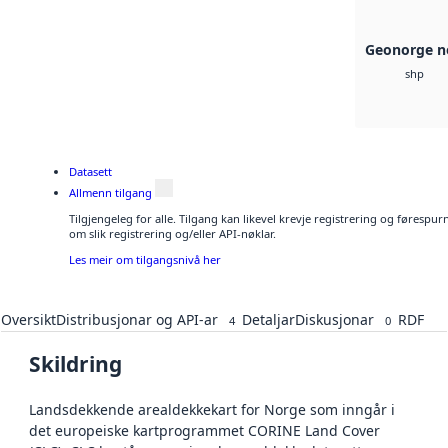
Geonorge n
shp
Datasett
Allmenn tilgang
Tilgjengeleg for alle. Tilgang kan likevel krevje registrering og føresp
om slik registrering og/eller API-nøklar.
Les meir om tilgangsnivå her
Oversikt
Distribusjonar og API-ar
Detaljar
Diskusjonar
RDF
4
0
Skildring
Landsdekkende arealdekkekart for Norge som inngår i
det europeiske kartprogrammet CORINE Land Cover