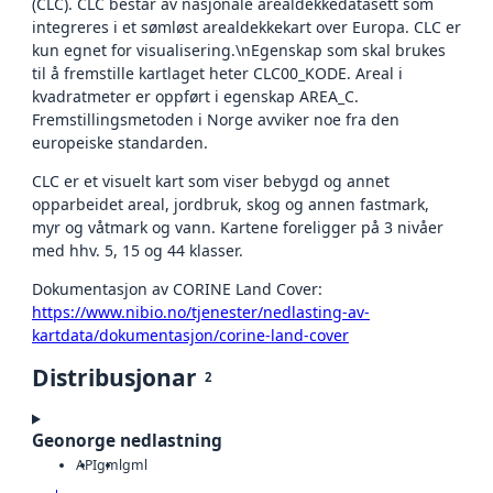
(CLC). CLC består av nasjonale arealdekkedatasett som
integreres i et sømløst arealdekkekart over Europa. CLC er
kun egnet for visualisering.\nEgenskap som skal brukes
til å fremstille kartlaget heter CLC00_KODE. Areal i
kvadratmeter er oppført i egenskap AREA_C.
Fremstillingsmetoden i Norge avviker noe fra den
europeiske standarden.
CLC er et visuelt kart som viser bebygd og annet
opparbeidet areal, jordbruk, skog og annen fastmark,
myr og våtmark og vann. Kartene foreligger på 3 nivåer
med hhv. 5, 15 og 44 klasser.
Dokumentasjon av CORINE Land Cover:
https://www.nibio.no/tjenester/nedlasting-av-
kartdata/dokumentasjon/corine-land-cover
Distribusjonar
2
Geonorge nedlastning
API
gml
gml