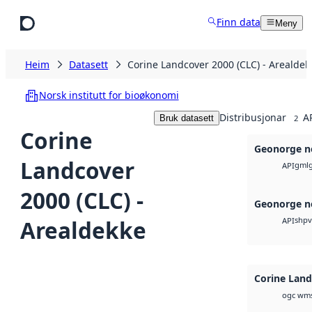
Hopp til hovudinnhald
Finn data
Meny
Heim
Datasett
Corine Landcover 2000 (CLC) - Arealdek
Norsk institutt for bioøkonomi
Distribusjonar
A
Bruk datasett
2
Corine
Geonorge n
Landcover
gml
API
2000 (CLC) -
Geonorge n
shp
v
Arealdekke
API
Corine Lan
ogc wms