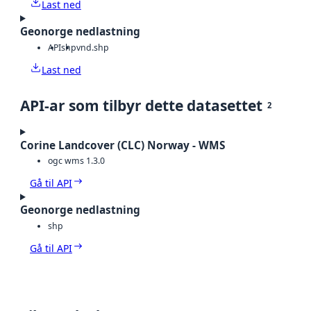
Last ned
Geonorge nedlastning
API
shp
vnd.shp
Last ned
API-ar som tilbyr dette datasettet
2
Corine Landcover (CLC) Norway - WMS
ogc wms 1.3.0
Gå til API
Geonorge nedlastning
shp
Gå til API