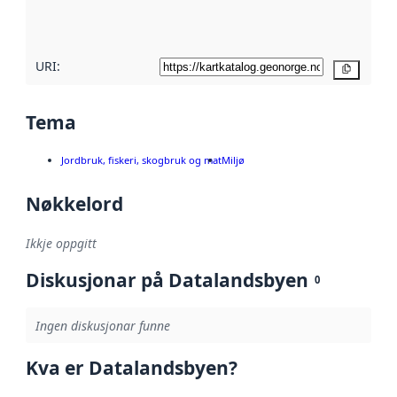
her
URI:
Kopier
Tema
Jordbruk, fiskeri, skogbruk og mat
Miljø
Nøkkelord
Ikkje oppgitt
Diskusjonar på Datalandsbyen
0
Ingen diskusjonar funne
Kva er Datalandsbyen?