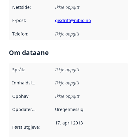
Nettside
:
Ikkje oppgitt
E-post
:
gisdrift@nibio.no
Telefon
:
Ikkje oppgitt
Om dataane
Språk
:
Ikkje oppgitt
Innhaldsleverandørar
Ikkje oppgitt
:
Opphav
:
Ikkje oppgitt
Oppdateringsfrekvens
Uregelmessig
:
17. april 2013
Først utgjeve
:
Denne datoen seier når dataa i dette datasettet 