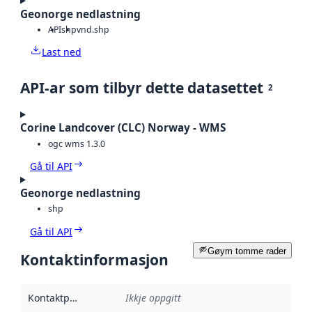
Geonorge nedlastning
API
shp
vnd.shp
Last ned
API-ar som tilbyr dette datasettet
2
Corine Landcover (CLC) Norway - WMS
ogc wms 1.3.0
Gå til API
Geonorge nedlastning
shp
Gå til API
Gøym tomme rader
Kontaktinformasjon
Kontaktpunkt
:
Ikkje oppgitt