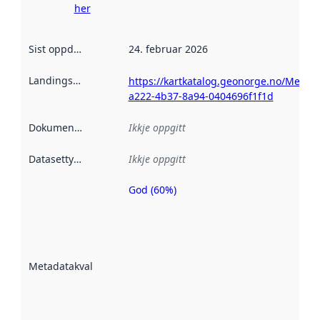
her
Sist oppdatert
:
24. februar 2026
Landingsside
:
https://kartkatalog.geonorge.no/Metad
a222-4b37-8a94-0404696f1f1d
Dokumentasjon
:
Ikkje oppgitt
Datasettype
:
Ikkje oppgitt
God (60%)
Metadatakvalitet
er ein indikator
på kor godt
datasettene er
beskrive ved
Metadatakvalitet
:
hjelp av
metadata.
Les meir om
metadatakvalitet