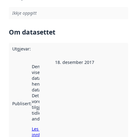
Ikkje oppgitt
Om datasettet
Utgjevar
:
18. desember 2017
Denne datoen
viser når
datasettet vart
henta inn av
data.norge.no.
Det kan ha
vore
Publisert
:
tilgjengeleg
tidlegare
andre stader.
Les meir om
innhenting