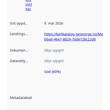
innhenting
her
Sist oppdatert
:
9. mai 2026
Landingsside
:
https://kartkatalog.geonorge.no/Metada
bba6-46e7-8829-70de728c22d6
Dokumentasjon
:
Ikkje oppgitt
Datasettype
:
Ikkje oppgitt
God (60%)
Metadatakvalitet
er ein indikator
på kor godt
datasettene er
beskrive ved
Metadatakvalitet
:
hjelp av
metadata.