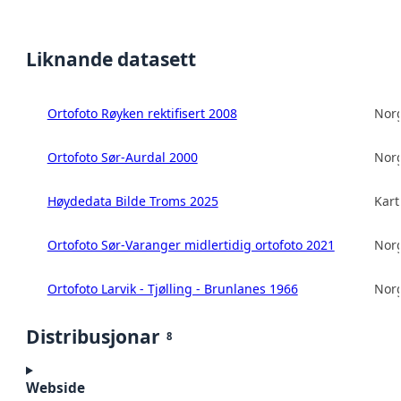
Liknande datasett
Ortofoto Røyken rektifisert 2008
Norg
Ortofoto Sør-Aurdal 2000
Norg
Høydedata Bilde Troms 2025
Kart
Ortofoto Sør-Varanger midlertidig ortofoto 2021
Norg
Ortofoto Larvik - Tjølling - Brunlanes 1966
Norg
Distribusjonar
8
Webside