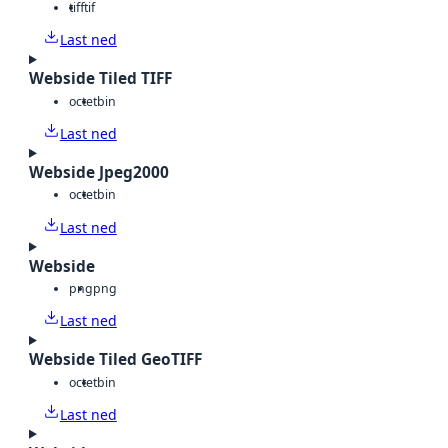
tiff
tif
Last ned
Webside Tiled TIFF
octet
bin
Last ned
Webside Jpeg2000
octet
bin
Last ned
Webside
png
png
Last ned
Webside Tiled GeoTIFF
octet
bin
Last ned