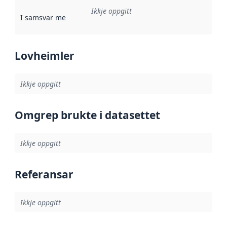
Ikkje oppgitt
I samsvar med
:
Referanse til ei implementeringsregel eller an
Lovheimler
Ikkje oppgitt
Omgrep brukte i datasettet
Ikkje oppgitt
Referansar
Ikkje oppgitt