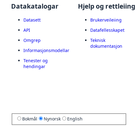
Datakatalogar
Hjelp og rettleiing
Datasett
Brukerveileiing
API
Datafellesskapet
Omgrep
Teknisk
dokumentasjon
Informasjonsmodellar
Tenester og
hendingar
Bokmål
Nynorsk
English