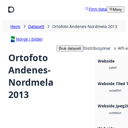
Hopp til hovudinnhald
Finn data
Meny
Heim
Datasett
Ortofoto Andenes-Nordmela 2013
Norge i bilder
Distribusjonar
API-a
Bruk datasett
8
Ortofoto
Webside
Andenes-
tif
tiff
Nordmela
Webside Tiled 
bin
2013
octet
Webside Jpeg2
bin
octet