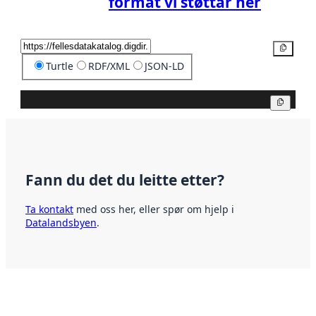
format vi støttar her
Kopier
Turtle
RDF/XML
JSON-LD
Kopier
Fann du det du leitte etter?
Ta kontakt
med oss her, eller spør om hjelp i
Datalandsbyen
.