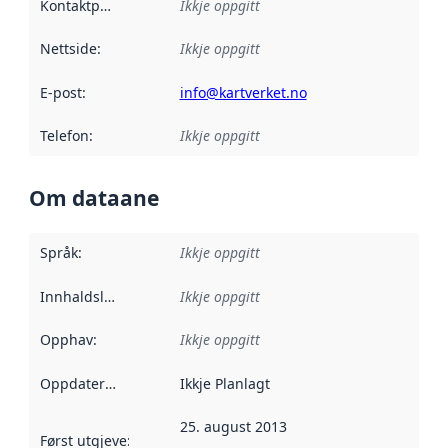
Kontaktpunkt
:
Ikkje oppgitt
Nettside
:
Ikkje oppgitt
E-post
:
info@kartverket.no
Telefon
:
Ikkje oppgitt
Om dataane
Språk
:
Ikkje oppgitt
Innhaldsleverandørar
Ikkje oppgitt
:
Opphav
:
Ikkje oppgitt
Oppdateringsfrekvens
Ikkje Planlagt
:
25. august 2013
Først utgjeve
:
Denne datoen seier når dataa i dette datasettet 