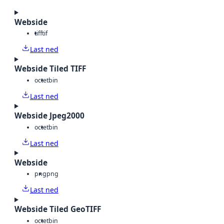
Webside
tiff
tif
Last ned
Webside Tiled TIFF
octet
bin
Last ned
Webside Jpeg2000
octet
bin
Last ned
Webside
png
png
Last ned
Webside Tiled GeoTIFF
octet
bin