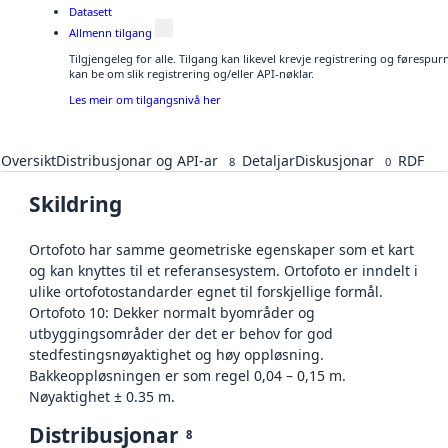
Datasett
Allmenn tilgang
Tilgjengeleg for alle. Tilgang kan likevel krevje registrering og førespu
kan be om slik registrering og/eller API-nøklar.
Les meir om tilgangsnivå her
Oversikt
Distribusjonar og API-ar
Detaljar
Diskusjonar
RDF
8
0
Skildring
Ortofoto har samme geometriske egenskaper som et kart
og kan knyttes til et referansesystem. Ortofoto er inndelt i
ulike ortofotostandarder egnet til forskjellige formål.
Ortofoto 10: Dekker normalt byområder og
utbyggingsområder der det er behov for god
stedfestingsnøyaktighet og høy oppløsning.
Bakkeoppløsningen er som regel 0,04 – 0,15 m.
Nøyaktighet ± 0.35 m.
Distribusjonar
8