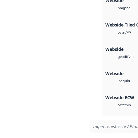
Webside
png
png
Webside Tiled 
bin
octet
Webside
bin
geotiff
Webside
bin
jpeg
Webside ECW
bin
octet
Ingen registrerte API-ar