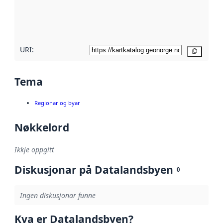
Les meir om
metadatakvalitet
her
URI:
Kopier
Tema
Regionar og byar
Nøkkelord
Ikkje oppgitt
Diskusjonar på Datalandsbyen
0
Ingen diskusjonar funne
Kva er Datalandsbyen?