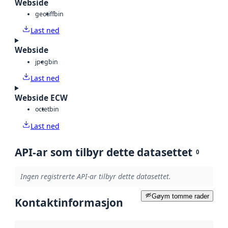
Webside
geotiff
bin
Last ned
Webside
jpeg
bin
Last ned
Webside ECW
octet
bin
Last ned
API-ar som tilbyr dette datasettet
0
Ingen registrerte API-ar tilbyr dette datasettet.
Gøym tomme rader
Kontaktinformasjon