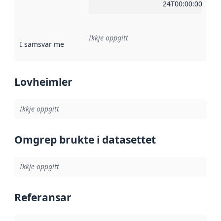
24T00:00:00Z
Ikkje oppgitt
I samsvar med
:
Referanse til ei implementeringsregel eller an
Lovheimler
Ikkje oppgitt
Omgrep brukte i datasettet
Ikkje oppgitt
Referansar