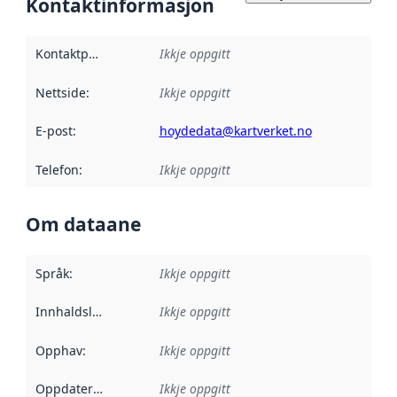
Kontaktinformasjon
Kontaktpunkt
:
Ikkje oppgitt
Nettside
:
Ikkje oppgitt
E-post
:
hoydedata@kartverket.no
Telefon
:
Ikkje oppgitt
Om dataane
Språk
:
Ikkje oppgitt
Innhaldsleverandørar
Ikkje oppgitt
:
Opphav
:
Ikkje oppgitt
Oppdateringsfrekvens
Ikkje oppgitt
: