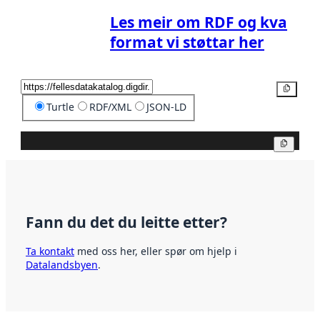
Les meir om RDF og kva
format vi støttar her
Kopier
Turtle
RDF/XML
JSON-LD
Kopier
Fann du det du leitte etter?
Ta kontakt
med oss her, eller spør om hjelp i
Datalandsbyen
.