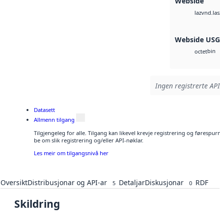
Webside
vnd.las
laz
Webside US
bin
octet
Ingen registrerte API
Datasett
Allmenn tilgang
Tilgjengeleg for alle. Tilgang kan likevel krevje registrering og førespu
be om slik registrering og/eller API-nøklar.
Les meir om tilgangsnivå her
Oversikt
Distribusjonar og API-ar
Detaljar
Diskusjonar
RDF
5
0
Skildring