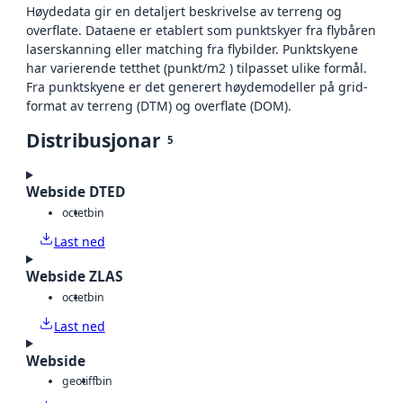
Høydedata gir en detaljert beskrivelse av terreng og
overflate. Dataene er etablert som punktskyer fra flybåren
laserskanning eller matching fra flybilder. Punktskyene
har varierende tetthet (punkt/m2 ) tilpasset ulike formål.
Fra punktskyene er det generert høydemodeller på grid-
format av terreng (DTM) og overflate (DOM).
Distribusjonar
5
Webside DTED
octet
bin
Last ned
Webside ZLAS
octet
bin
Last ned
Webside
geotiff
bin