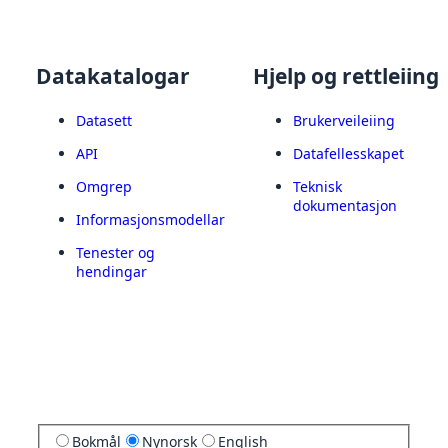
Datakatalogar
Hjelp og rettleiing
Datasett
Brukerveileiing
API
Datafellesskapet
Omgrep
Teknisk
dokumentasjon
Informasjonsmodellar
Tenester og
hendingar
Bokmål
Nynorsk
English