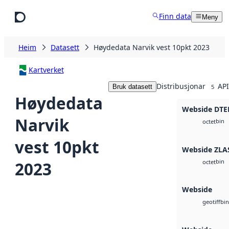
Hopp til hovudinnhald
Finn data
Meny
Heim
Datasett
Høydedata Narvik vest 10pkt 2023
Kartverket
Distribusjonar
API
Bruk datasett
5
Høydedata
Webside DTE
Narvik
bin
octet
vest 10pkt
Webside ZLA
bin
2023
octet
Webside
bin
geotiff