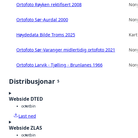
Ortofoto Røyken rektifisert 2008
Norg
Ortofoto Sør-Aurdal 2000
Norg
Høydedata Bilde Troms 2025
Kart
Ortofoto Sør-Varanger midlertidig ortofoto 2021
Norg
Ortofoto Larvik - Tjølling - Brunlanes 1966
Norg
Distribusjonar
5
Webside DTED
octet
bin
Last ned
Webside ZLAS
octet
bin