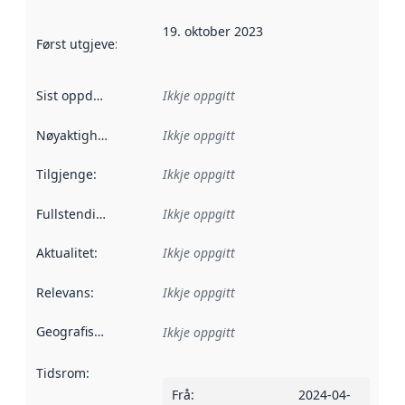
19. oktober 2023
Først utgjeve
:
Denne datoen seier når dataa i dette datasettet 
Sist oppdatert
:
Ikkje oppgitt
Nøyaktigheit
:
Ikkje oppgitt
Tilgjenge
:
Ikkje oppgitt
Fullstendigheit
:
Ikkje oppgitt
Aktualitet
:
Ikkje oppgitt
Relevans
:
Ikkje oppgitt
Geografisk område
:
Ikkje oppgitt
Tidsrom
:
Frå
:
2024-04-