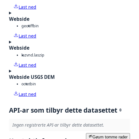
Last ned
Webside
geotiff
bin
Last ned
Webside
laz
vnd.laszip
Last ned
Webside USGS DEM
octet
bin
Last ned
API-ar som tilbyr dette datasettet
0
Ingen registrerte API-ar tilbyr dette datasettet.
Gøym tomme rader