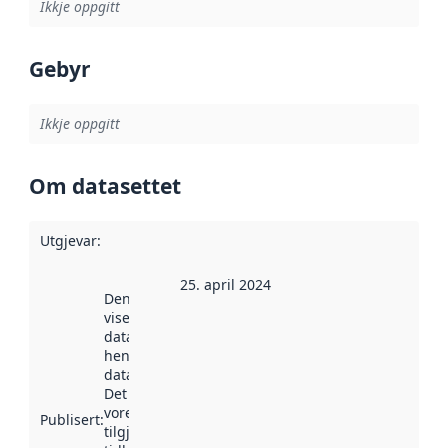
Ikkje oppgitt
Gebyr
Ikkje oppgitt
Om datasettet
Utgjevar
:
25. april 2024
Denne datoen
viser når
datasettet vart
henta inn av
data.norge.no.
Det kan ha
vore
Publisert
:
tilgjengeleg