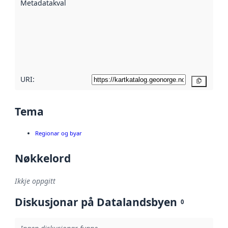
Metadatakvalitet
:
hjelp av
metadata.
Les meir om
metadatakvalitet
her
URI:
Kopier
Tema
Regionar og byar
Nøkkelord
Ikkje oppgitt
Diskusjonar på Datalandsbyen
0