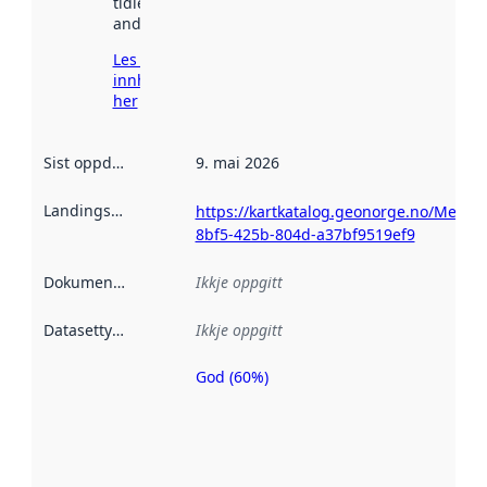
tidlegare
andre stader.
Les meir om
innhenting
her
Sist oppdatert
:
9. mai 2026
Landingsside
:
https://kartkatalog.geonorge.no/Metad
8bf5-425b-804d-a37bf9519ef9
Dokumentasjon
:
Ikkje oppgitt
Datasettype
:
Ikkje oppgitt
God (60%)
Metadatakvalitet
er ein indikator
på kor godt
datasettene er
beskrive ved