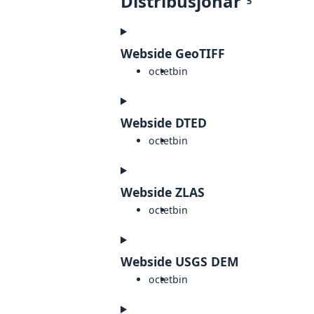
Distribusjonar
5
Webside GeoTIFF
octet
bin
Webside DTED
octet
bin
Webside ZLAS
octet
bin
Webside USGS DEM
octet
bin