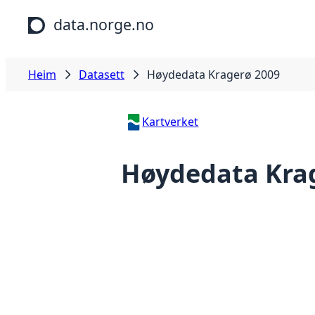
Hopp til hovudinnhald
data.norge.no
Heim
Datasett
Høydedata Kragerø 2009
Kartverket
Høydedata Kra