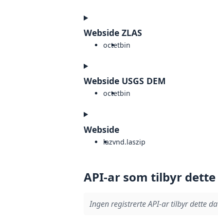
Webside ZLAS
octet
bin
Webside USGS DEM
octet
bin
Webside
laz
vnd.laszip
API-ar som tilbyr dette
Ingen registrerte API-ar tilbyr dette da