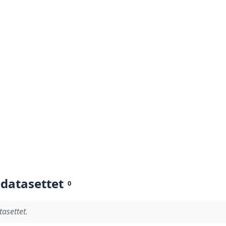
 datasettet
0
tasettet.