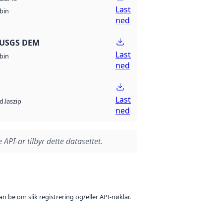
Last
bin
ned
 USGS DEM
Last
bin
ned
Last
d.laszip
ned
 API-ar tilbyr dette datasettet.
n be om slik registrering og/eller API-nøklar.