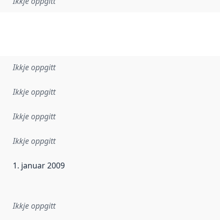
Ikkje oppgitt
Ikkje oppgitt
Ikkje oppgitt
Ikkje oppgitt
Ikkje oppgitt
1. januar 2009
r dataa i dette datasettet først blei utgitt. Det kan ha skje
Ikkje oppgitt