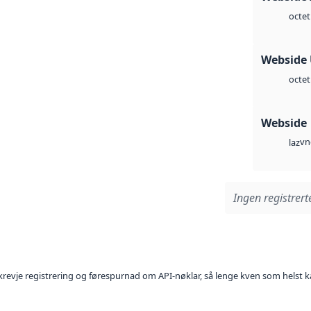
octet
Webside
octet
Webside
vn
laz
Ingen registrerte
l krevje registrering og førespurnad om API-nøklar, så lenge kven som helst ka