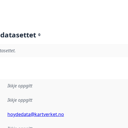
 datasettet
0
tasettet.
Ikkje oppgitt
Ikkje oppgitt
hoydedata@kartverket.no