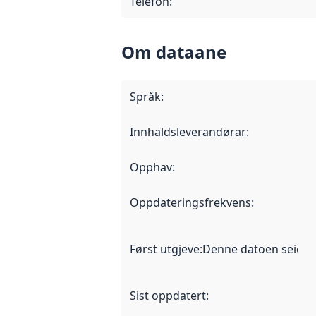
Telefon
:
Om dataane
Språk
:
Innhaldsleverandørar
:
Opphav
:
Oppdateringsfrekvens
:
Først utgjeve
:
Denne datoen seier nå
Sist oppdatert
: