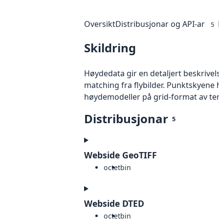
Oversikt
Distribusjonar og API-ar
5
Skildring
Høydedata gir en detaljert beskrivel
matching fra flybilder. Punktskyene 
høydemodeller på grid-format av te
Distribusjonar
5
Webside GeoTIFF
octet
bin
Webside DTED
octet
bin