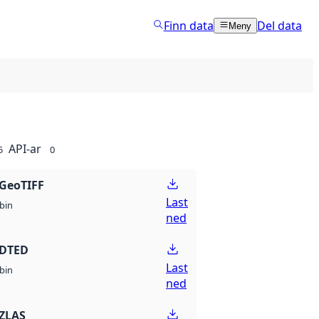
Finn data
Del data
Meny
API-ar
5
0
GeoTIFF
Last
bin
ned
 DTED
Last
bin
ned
ZLAS