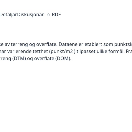
Detaljar
Diskusjonar
RDF
0
se av terreng og overflate. Dataene er etablert som punktsk
har varierende tetthet (punkt/m2 ) tilpasset ulike formål. F
rreng (DTM) og overflate (DOM).