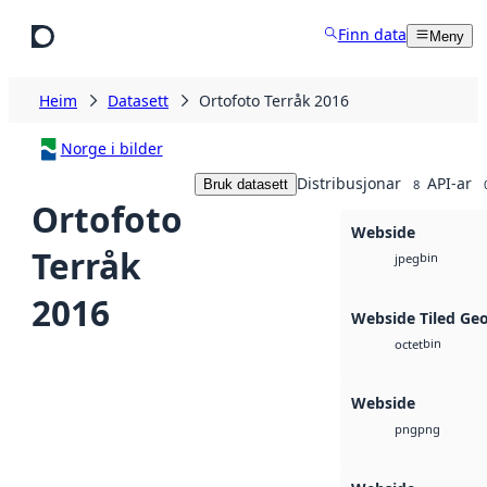
Hopp til hovudinnhald
Finn data
Meny
Heim
Datasett
Ortofoto Terråk 2016
Norge i bilder
Distribusjonar
API-ar
Bruk datasett
8
Ortofoto
Webside
Terråk
bin
jpeg
2016
Webside Tiled Ge
bin
octet
Webside
png
png