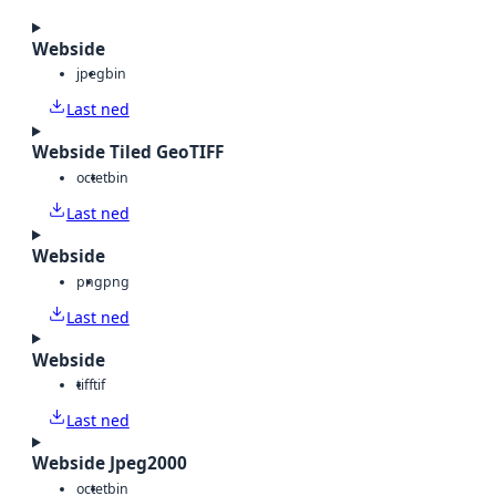
Webside
jpeg
bin
Last ned
Webside Tiled GeoTIFF
octet
bin
Last ned
Webside
png
png
Last ned
Webside
tiff
tif
Last ned
Webside Jpeg2000
octet
bin