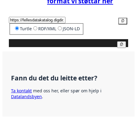
format vi støttar her
Kopier
Turtle
RDF/XML
JSON-LD
Kopier
Fann du det du leitte etter?
Ta kontakt
med oss her, eller spør om hjelp i
Datalandsbyen
.