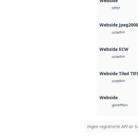
Webside
tif
tiff
Webside Jpeg200
bin
octet
Webside ECW
bin
octet
Webside Tiled TIF
bin
octet
Webside
bin
geotiff
Ingen registrerte API-ar ti