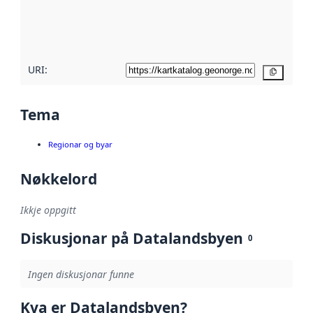
Les meir om
metadatakvalitet
her
URI:
Kopier
Tema
Regionar og byar
Nøkkelord
Ikkje oppgitt
Diskusjonar på Datalandsbyen
0
Ingen diskusjonar funne
Kva er Datalandsbyen?