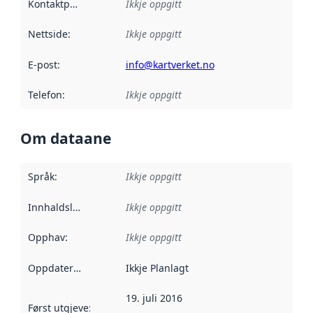
Kontaktpunkt
:
Ikkje oppgitt
Nettside
:
Ikkje oppgitt
E-post
:
info@kartverket.no
Telefon
:
Ikkje oppgitt
Om dataane
Språk
:
Ikkje oppgitt
Innhaldsleverandørar
Ikkje oppgitt
:
Opphav
:
Ikkje oppgitt
Oppdateringsfrekvens
Ikkje Planlagt
:
19. juli 2016
Først utgjeve
:
Denne datoen seier når dataa i dette datasettet 