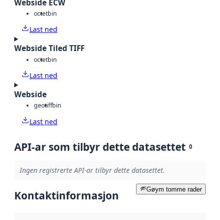
Webside ECW
octet
bin
Last ned
Webside Tiled TIFF
octet
bin
Last ned
Webside
geotiff
bin
Last ned
API-ar som tilbyr dette datasettet
0
Ingen registrerte API-ar tilbyr dette datasettet.
Gøym tomme rader
Kontaktinformasjon