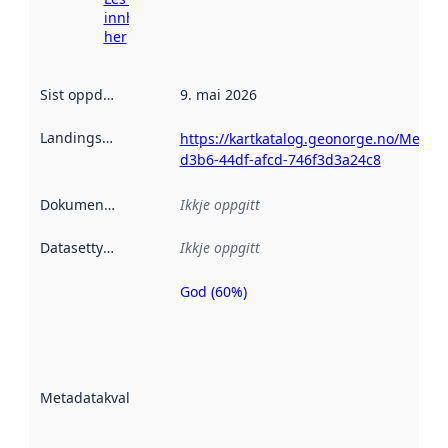
innhenting
her
Sist oppdatert
:
9. mai 2026
Landingsside
:
https://kartkatalog.geonorge.no/Metad
d3b6-44df-afcd-746f3d3a24c8
Dokumentasjon
:
Ikkje oppgitt
Datasettype
:
Ikkje oppgitt
God (60%)
Metadatakvalitet
er ein indikator
på kor godt
datasettene er
beskrive ved
Metadatakvalitet
:
hjelp av
metadata.