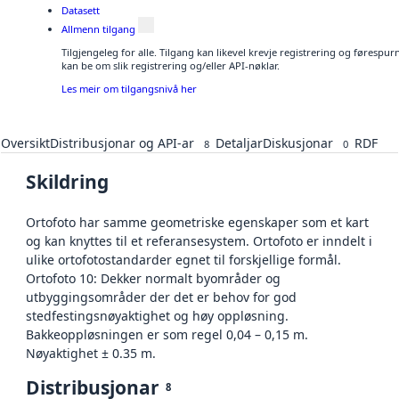
Datasett
Allmenn tilgang
Tilgjengeleg for alle. Tilgang kan likevel krevje registrering og førespu
kan be om slik registrering og/eller API-nøklar.
Les meir om tilgangsnivå her
Oversikt
Distribusjonar og API-ar
Detaljar
Diskusjonar
RDF
8
0
Skildring
Ortofoto har samme geometriske egenskaper som et kart
og kan knyttes til et referansesystem. Ortofoto er inndelt i
ulike ortofotostandarder egnet til forskjellige formål.
Ortofoto 10: Dekker normalt byområder og
utbyggingsområder der det er behov for god
stedfestingsnøyaktighet og høy oppløsning.
Bakkeoppløsningen er som regel 0,04 – 0,15 m.
Nøyaktighet ± 0.35 m.
Distribusjonar
8