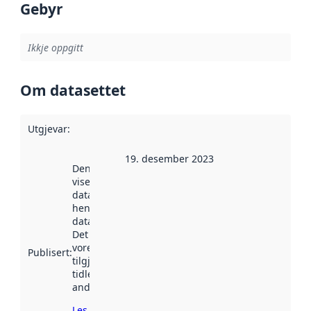
Gebyr
Ikkje oppgitt
Om datasettet
Utgjevar
:
19. desember 2023
Denne datoen
viser når
datasettet vart
henta inn av
data.norge.no.
Det kan ha
vore
Publisert
:
tilgjengeleg
tidlegare
andre stader.
Les meir om