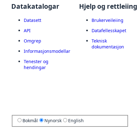
Datakatalogar
Hjelp og rettleiing
Datasett
Brukerveileiing
API
Datafellesskapet
Omgrep
Teknisk
dokumentasjon
Informasjonsmodellar
Tenester og
hendingar
Bokmål
Nynorsk
English