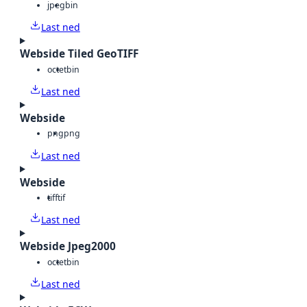
jpeg
bin
Last ned
Webside Tiled GeoTIFF
octet
bin
Last ned
Webside
png
png
Last ned
Webside
tiff
tif
Last ned
Webside Jpeg2000
octet
bin
Last ned