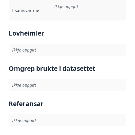
Ikkje oppgitt
I samsvar med
:
Referanse til ei implementeringsregel eller an
Lovheimler
Ikkje oppgitt
Omgrep brukte i datasettet
Ikkje oppgitt
Referansar
Ikkje oppgitt