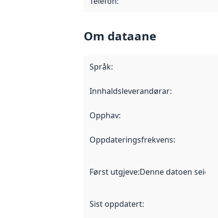
Telefon
:
Om dataane
Språk
:
Innhaldsleverandørar
:
Opphav
:
Oppdateringsfrekvens
:
Først utgjeve
:
Denne datoen seier nå
Sist oppdatert
: