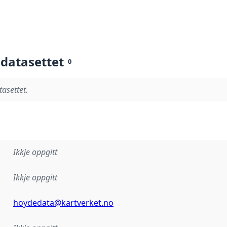
 datasettet
0
tasettet.
Ikkje oppgitt
Ikkje oppgitt
hoydedata@kartverket.no