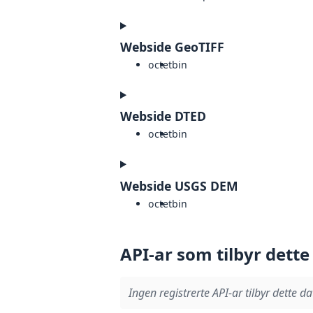
Webside GeoTIFF
octet
bin
Webside DTED
octet
bin
Webside USGS DEM
octet
bin
API-ar som tilbyr dette
Ingen registrerte API-ar tilbyr dette da