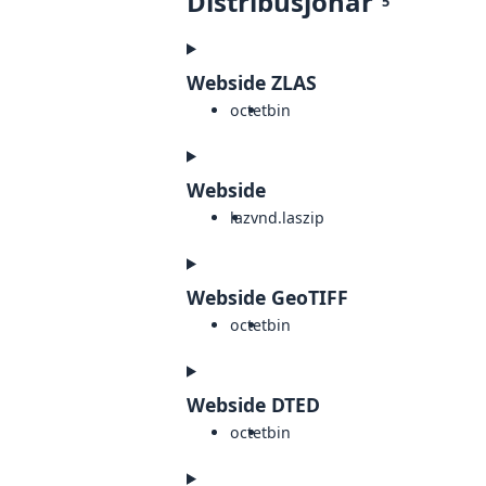
Distribusjonar
5
Webside ZLAS
octet
bin
Webside
laz
vnd.laszip
Webside GeoTIFF
octet
bin
Webside DTED
octet
bin