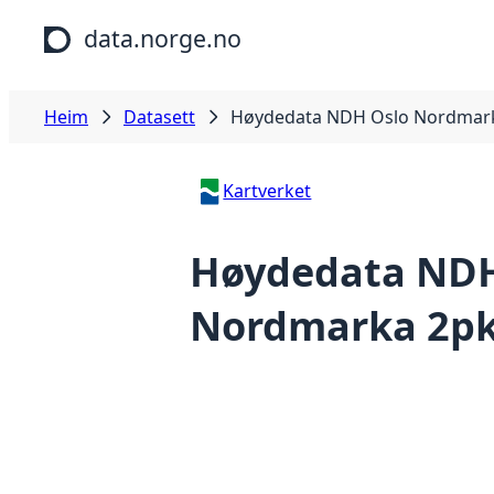
Hopp til hovudinnhald
data.norge.no
Heim
Datasett
Høydedata NDH Oslo Nordmark
Kartverket
Høydedata NDH
Nordmarka 2pk