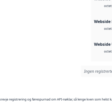
octet
Webside
octet
Webside
octet
Ingen registrerte
l krevje registrering og førespurnad om API-nøklar, så lenge kven som helst ka