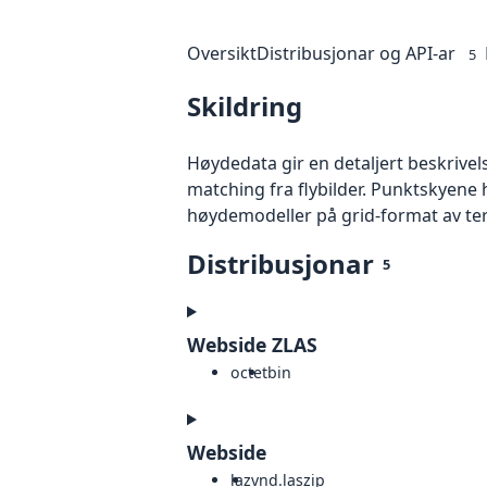
Oversikt
Distribusjonar og API-ar
5
Skildring
Høydedata gir en detaljert beskrivel
matching fra flybilder. Punktskyene 
høydemodeller på grid-format av te
Distribusjonar
5
Webside ZLAS
octet
bin
Webside
laz
vnd.laszip