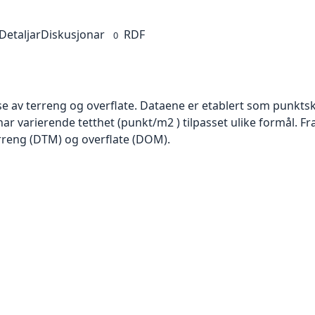
Detaljar
Diskusjonar
RDF
0
se av terreng og overflate. Dataene er etablert som punktsk
har varierende tetthet (punkt/m2 ) tilpasset ulike formål. F
rreng (DTM) og overflate (DOM).