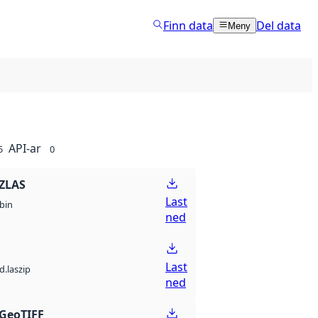
Finn data
Del data
Meny
API-ar
5
0
ZLAS
Last
bin
ned
Last
d.laszip
ned
GeoTIFF