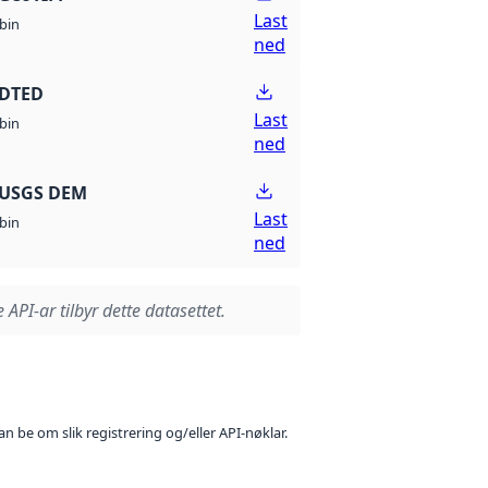
Last
bin
ned
 DTED
Last
bin
ned
 USGS DEM
Last
bin
ned
 API-ar tilbyr dette datasettet.
n be om slik registrering og/eller API-nøklar.