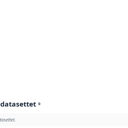
 datasettet
0
tasettet.