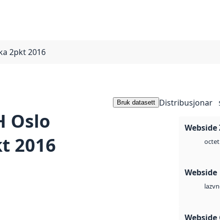
a 2pkt 2016
Distribusjonar
Bruk datasett
 Oslo
Webside 
t 2016
octet
Webside
vn
laz
Webside 