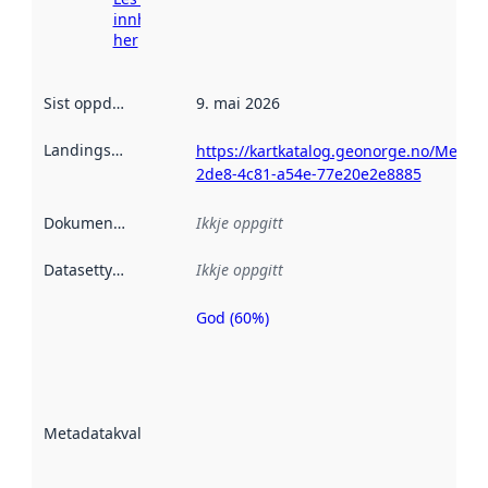
innhenting
her
Sist oppdatert
:
9. mai 2026
Landingsside
:
https://kartkatalog.geonorge.no/Metada
2de8-4c81-a54e-77e20e2e8885
Dokumentasjon
:
Ikkje oppgitt
Datasettype
:
Ikkje oppgitt
God (60%)
Metadatakvalitet
er ein indikator
på kor godt
datasettene er
beskrive ved
Metadatakvalitet
:
hjelp av
metadata.