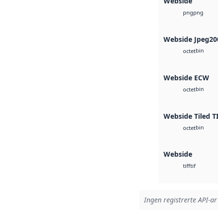
Webside
png
png
Webside Jpeg20
bin
octet
Webside ECW
bin
octet
Webside Tiled T
bin
octet
Webside
tif
tiff
Ingen registrerte API-ar 