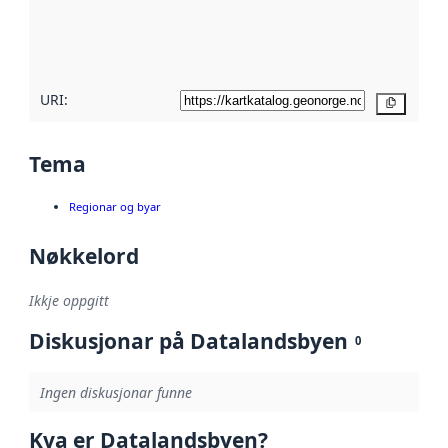
Les meir om
metadatakvalitet
her
URI:
Kopier
Tema
Regionar og byar
Nøkkelord
Ikkje oppgitt
Diskusjonar på Datalandsbyen
0
Ingen diskusjonar funne
Kva er Datalandsbyen?