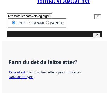
format vi støttar her
Kopier
Turtle
RDF/XML
JSON-LD
Kopier
Fann du det du leitte etter?
Ta kontakt
med oss her, eller spør om hjelp i
Datalandsbyen
.