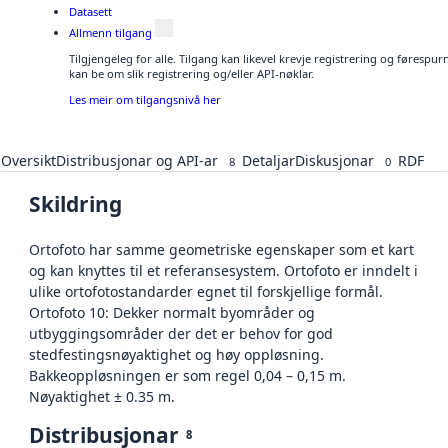
Datasett
Allmenn tilgang
Tilgjengeleg for alle. Tilgang kan likevel krevje registrering og førespu
kan be om slik registrering og/eller API-nøklar.
Les meir om tilgangsnivå her
Oversikt
Distribusjonar og API-ar
Detaljar
Diskusjonar
RDF
8
0
Skildring
Ortofoto har samme geometriske egenskaper som et kart
og kan knyttes til et referansesystem. Ortofoto er inndelt i
ulike ortofotostandarder egnet til forskjellige formål.
Ortofoto 10: Dekker normalt byområder og
utbyggingsområder der det er behov for god
stedfestingsnøyaktighet og høy oppløsning.
Bakkeoppløsningen er som regel 0,04 – 0,15 m.
Nøyaktighet ± 0.35 m.
Distribusjonar
8