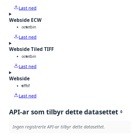
Last ned
Webside ECW
octet
bin
Last ned
Webside Tiled TIFF
octet
bin
Last ned
Webside
tiff
tif
Last ned
API-ar som tilbyr dette datasettet
0
Ingen registrerte API-ar tilbyr dette datasettet.