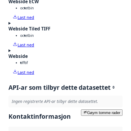
Webside ECW
octet
bin
Last ned
Webside Tiled TIFF
octet
bin
Last ned
Webside
tiff
tif
Last ned
API-ar som tilbyr dette datasettet
0
Ingen registrerte API-ar tilbyr dette datasettet.
Gøym tomme rader
Kontaktinformasjon