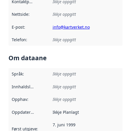
Kontaktpunkt
:
Ikkje oppgitt
Nettside
:
Ikkje oppgitt
E-post
:
info@kartverket.no
Telefon
:
Ikkje oppgitt
Om dataane
Språk
:
Ikkje oppgitt
Innhaldsleverandørar
Ikkje oppgitt
:
Opphav
:
Ikkje oppgitt
Oppdateringsfrekvens
Ikkje Planlagt
:
7. juni 1999
Først utgjeve
:
Denne datoen seier når dataa i dette datasettet 