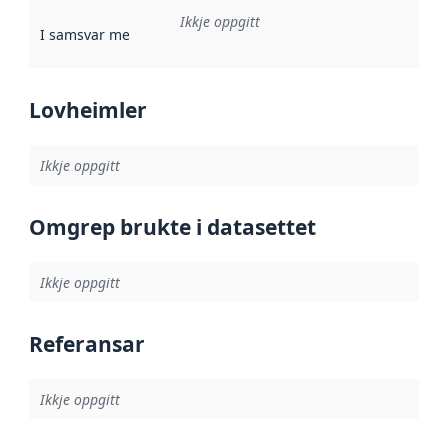
Ikkje oppgitt
I samsvar med
:
Referanse til ei implementeringsregel eller an
Lovheimler
Ikkje oppgitt
Omgrep brukte i datasettet
Ikkje oppgitt
Referansar
Ikkje oppgitt