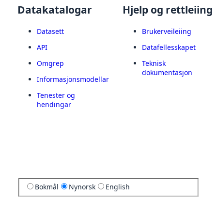
Datakatalogar
Hjelp og rettleiing
Datasett
Brukerveileiing
API
Datafellesskapet
Omgrep
Teknisk
dokumentasjon
Informasjonsmodellar
Tenester og
hendingar
Bokmål
Nynorsk
English