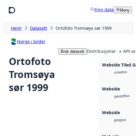
Hopp til hovudinnhald
Finn data
Meny
Heim
Datasett
Ortofoto Tromsøya sør 1999
Norge i bilder
Distribusjonar
API-ar
Bruk datasett
8
Ortofoto
Webside Tiled G
Tromsøya
bin
octet
sør 1999
Webside
bin
geotiff
Webside
bin
jpeg