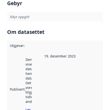
Gebyr
Ikkje oppgitt
Om datasettet
Utgjevar
:
19. desember 2023
Denne datoen
viser når
datasettet vart
henta inn av
data.norge.no.
Det kan ha
vore
Publisert
:
tilgjengeleg
tidlegare
andre stader.
Les meir om