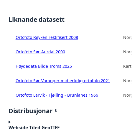
Liknande datasett
Ortofoto Røyken rektifisert 2008
Norg
Ortofoto Sør-Aurdal 2000
Norg
Høydedata Bilde Troms 2025
Kart
Ortofoto Sør-Varanger midlertidig ortofoto 2021
Norg
Ortofoto Larvik - Tjølling - Brunlanes 1966
Norg
Distribusjonar
8
Webside Tiled GeoTIFF