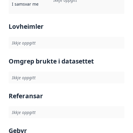
Ikkje oppgitt
I samsvar med
:
Referanse til ei implementeringsregel eller an
Lovheimler
Ikkje oppgitt
Omgrep brukte i datasettet
Ikkje oppgitt
Referansar
Ikkje oppgitt
Gebyr