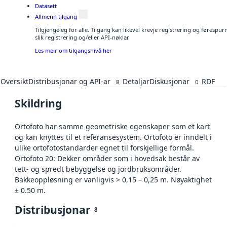
Datasett
Allmenn tilgang
Tilgjengeleg for alle. Tilgang kan likevel krevje registrering og føresp
slik registrering og/eller API-nøklar.
Les meir om tilgangsnivå her
Oversikt
Distribusjonar og API-ar
Detaljar
Diskusjonar
RDF
8
0
Skildring
Ortofoto har samme geometriske egenskaper som et kart
og kan knyttes til et referansesystem. Ortofoto er inndelt i
ulike ortofotostandarder egnet til forskjellige formål.
Ortofoto 20: Dekker områder som i hovedsak består av
tett- og spredt bebyggelse og jordbruksområder.
Bakkeoppløsning er vanligvis > 0,15 – 0,25 m. Nøyaktighet
± 0.50 m.
Distribusjonar
8