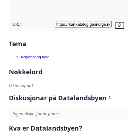
metadatakvalitet
her
URI:
Kopier
Tema
Regionar og byar
Nøkkelord
Ikkje oppgitt
Diskusjonar på Datalandsbyen
0
Ingen diskusjonar funne
Kva er Datalandsbyen?