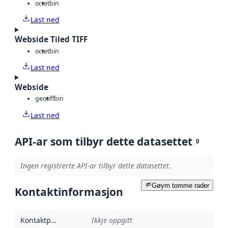
octet
bin
Last ned
Webside Tiled TIFF
octet
bin
Last ned
Webside
geotiff
bin
Last ned
API-ar som tilbyr dette datasettet
0
Ingen registrerte API-ar tilbyr dette datasettet.
Gøym tomme rader
Kontaktinformasjon
Kontaktpunkt
:
Ikkje oppgitt