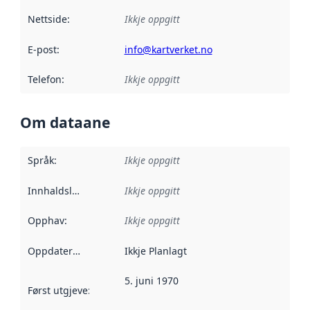
Nettside
:
Ikkje oppgitt
E-post
:
info@kartverket.no
Telefon
:
Ikkje oppgitt
Om dataane
Språk
:
Ikkje oppgitt
Innhaldsleverandørar
Ikkje oppgitt
:
Opphav
:
Ikkje oppgitt
Oppdateringsfrekvens
Ikkje Planlagt
:
5. juni 1970
Først utgjeve
:
Denne datoen seier når dataa i dette datasettet 