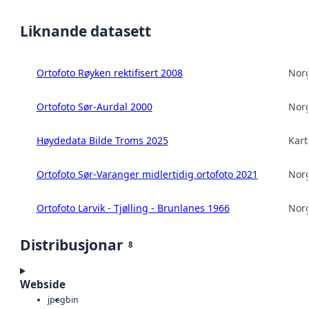
Liknande datasett
Ortofoto Røyken rektifisert 2008
Norg
Ortofoto Sør-Aurdal 2000
Norg
Høydedata Bilde Troms 2025
Kart
Ortofoto Sør-Varanger midlertidig ortofoto 2021
Norg
Ortofoto Larvik - Tjølling - Brunlanes 1966
Norg
Distribusjonar
8
Webside
jpeg
bin