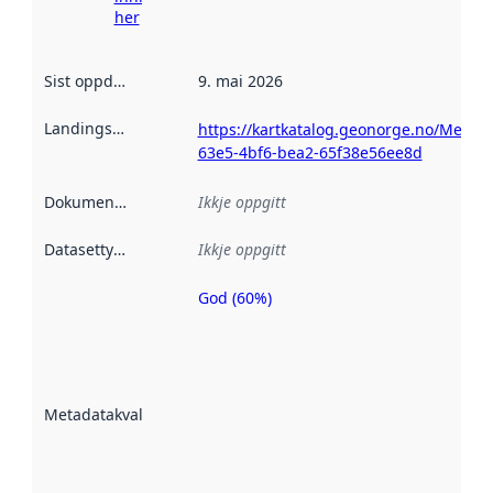
her
Sist oppdatert
:
9. mai 2026
Landingsside
:
https://kartkatalog.geonorge.no/Metad
63e5-4bf6-bea2-65f38e56ee8d
Dokumentasjon
:
Ikkje oppgitt
Datasettype
:
Ikkje oppgitt
God (60%)
Metadatakvalitet
er ein indikator
på kor godt
datasettene er
beskrive ved
Metadatakvalitet
:
hjelp av
metadata.
Les meir om