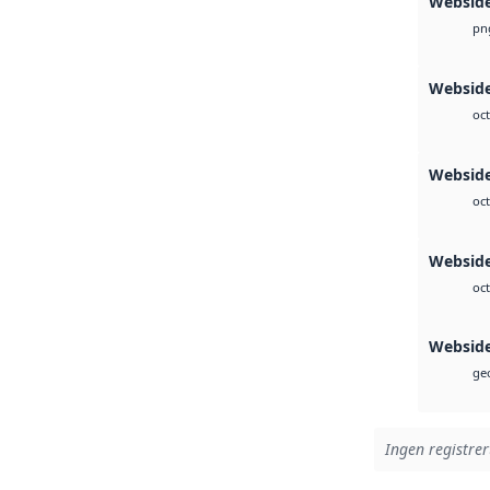
Websid
pn
Websid
oct
Webside
oct
Webside
oct
Websid
geo
Ingen registrer