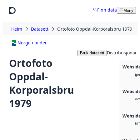
Hopp til hovudinnhald
Finn data
Meny
Heim
Datasett
Ortofoto Oppdal-Korporalsbru 1979
Norge i bilder
Distribusjonar
Bruk datasett
Ortofoto
Websid
Oppdal-
jp
Korporalsbru
Webside
1979
oct
Websid
tiff