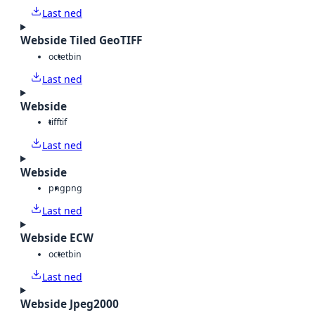
Last ned
Webside Tiled GeoTIFF
octet
bin
Last ned
Webside
tiff
tif
Last ned
Webside
png
png
Last ned
Webside ECW
octet
bin
Last ned
Webside Jpeg2000