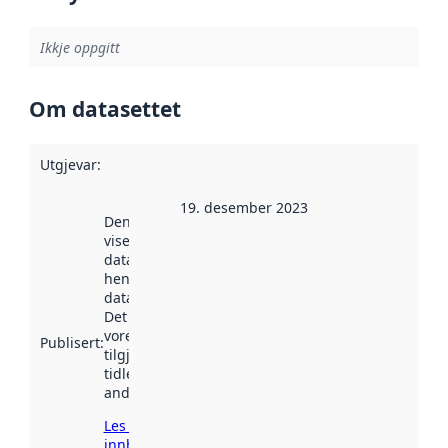
Ikkje oppgitt
Om datasettet
Utgjevar
:
19. desember 2023
Denne datoen
viser når
datasettet vart
henta inn av
data.norge.no.
Det kan ha
vore
Publisert
:
tilgjengeleg
tidlegare
andre stader.
Les meir om
innhenting