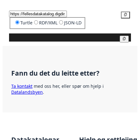
Kopier
Turtle
RDF/XML
JSON-LD
Kopier
Fann du det du leitte etter?
Ta kontakt
med oss her, eller spør om hjelp i
Datalandsbyen
.
Datakatalogar
Hjelp og rettleiing