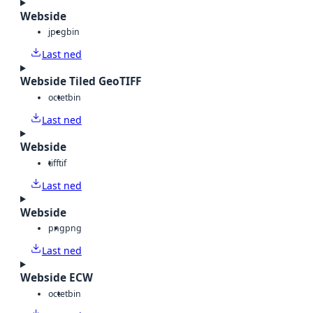
Webside
jpeg
bin
Last ned
Webside Tiled GeoTIFF
octet
bin
Last ned
Webside
tiff
tif
Last ned
Webside
png
png
Last ned
Webside ECW
octet
bin