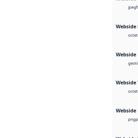
jpeg
Webside
octet
Webside
geoti
Webside 
octet
Webside
p
png