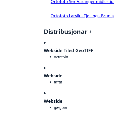
Ortofoto Sør-Varanger midlertid
Ortofoto Larvik - Tjølling - Brunl
Distribusjonar
8
Webside Tiled GeoTIFF
octet
bin
Webside
tiff
tif
Webside
jpeg
bin