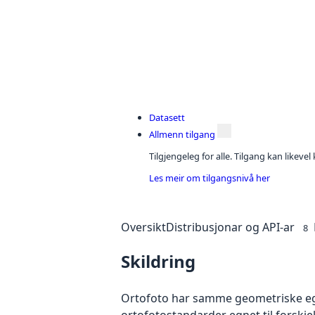
Datasett
Allmenn tilgang
Tilgjengeleg for alle. Tilgang kan likeve
Les meir om tilgangsnivå her
Oversikt
Distribusjonar og API-ar
8
Skildring
Ortofoto har samme geometriske egen
ortofotostandarder egnet til forskj