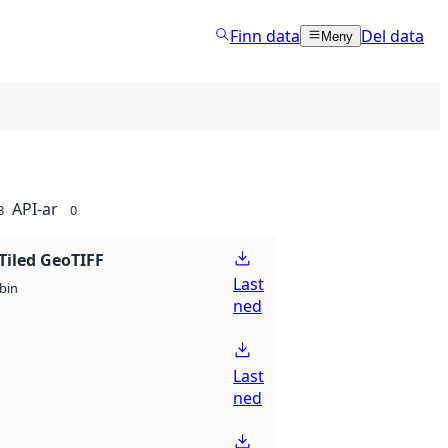
Finn data
Del data
Meny
API-ar
8
0
Tiled GeoTIFF
Last
bin
ned
Last
ned