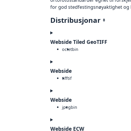
for god stedfestingsnøyaktighet og 
Distribusjonar
8
Webside Tiled GeoTIFF
octet
bin
Webside
tiff
tif
Webside
jpeg
bin
Webside ECW