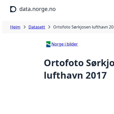
Hopp til hovudinnhald
data.norge.no
Heim
Datasett
Ortofoto Sørkjosen lufthavn 2
Norge i bilder
Ortofoto Sørkj
lufthavn 2017