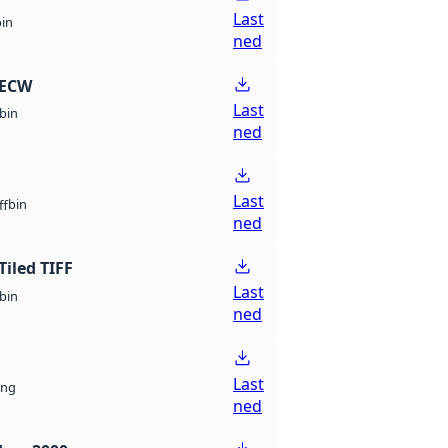
Last
bin
ned
 ECW
Last
bin
ned
Last
bin
ff
ned
Tiled TIFF
Last
bin
ned
Last
ng
ned