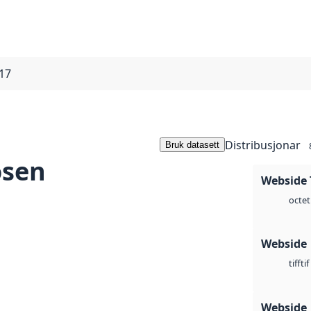
017
Distribusjonar
Bruk datasett
osen
Webside 
octet
Webside
tif
tiff
Webside