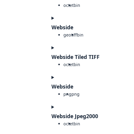
octet
bin
Webside
geotiff
bin
Webside Tiled TIFF
octet
bin
Webside
png
png
Webside Jpeg2000
octet
bin