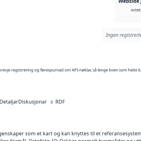
Webside 
octet
Ingen registrerte
l krevje registrering og førespurnad om API-nøklar, så lenge kven som helst ka
Detaljar
Diskusjonar
RDF
0
skaper som et kart og kan knyttes til et referansesystem. 
ellige formål. Ortofoto 10: Dekker normalt byområder og 