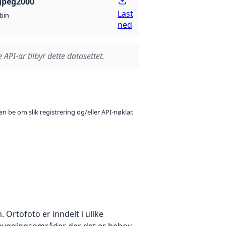
Jpeg2000
Last
bin
ned
 API-ar tilbyr dette datasettet.
n be om slik registrering og/eller API-nøklar.
Ortofoto er inndelt i ulike
utbyggingsområder der det er behov