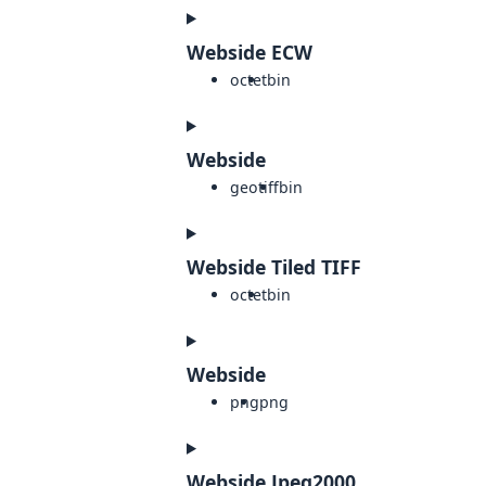
Webside ECW
octet
bin
Webside
geotiff
bin
Webside Tiled TIFF
octet
bin
Webside
png
png
Webside Jpeg2000