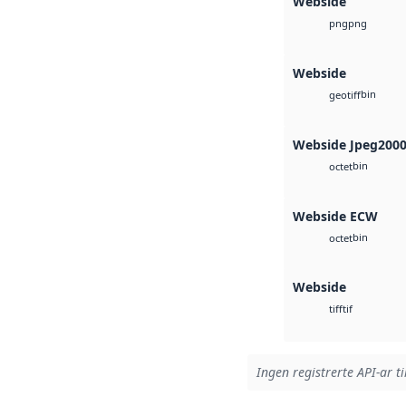
Webside
png
png
Webside
bin
geotiff
Webside Jpeg200
bin
octet
Webside ECW
bin
octet
Webside
tif
tiff
Ingen registrerte API-ar ti