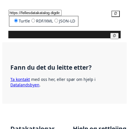
Kopier
Turtle
RDF/XML
JSON-LD
Kopier
Fann du det du leitte etter?
Ta kontakt
med oss her, eller spør om hjelp i
Datalandsbyen
.
Datakatalogar
Hjelp og rettleiing