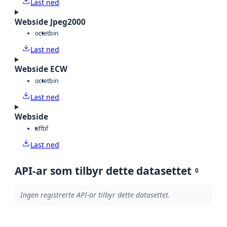
Last ned
Webside Jpeg2000
octet
bin
Last ned
Webside ECW
octet
bin
Last ned
Webside
tiff
tif
Last ned
API-ar som tilbyr dette datasettet
0
Ingen registrerte API-ar tilbyr dette datasettet.