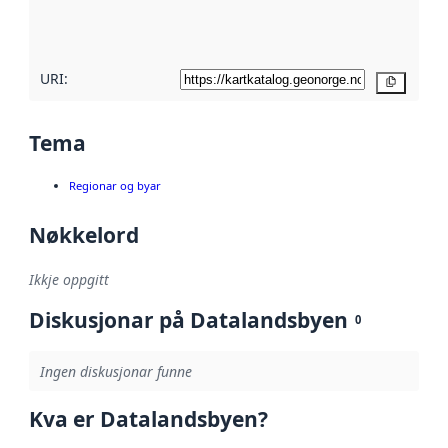
metadatakvalitet
her
URI:
Kopier
Tema
Regionar og byar
Nøkkelord
Ikkje oppgitt
Diskusjonar på Datalandsbyen
0
Ingen diskusjonar funne
Kva er Datalandsbyen?