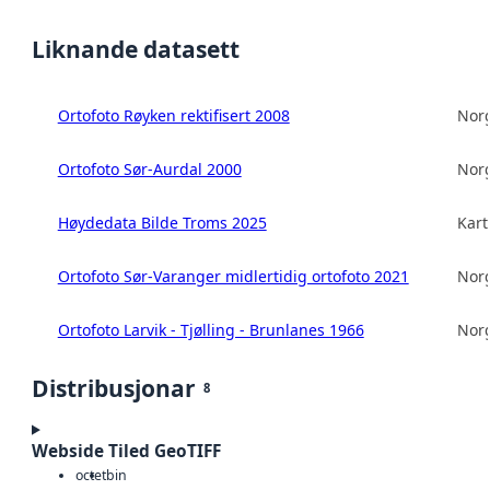
Liknande datasett
Ortofoto Røyken rektifisert 2008
Norg
Ortofoto Sør-Aurdal 2000
Norg
Høydedata Bilde Troms 2025
Kart
Ortofoto Sør-Varanger midlertidig ortofoto 2021
Norg
Ortofoto Larvik - Tjølling - Brunlanes 1966
Norg
Distribusjonar
8
Webside Tiled GeoTIFF
octet
bin