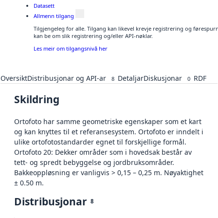
Datasett
Allmenn tilgang
Tilgjengeleg for alle. Tilgang kan likevel krevje registrering og førespu
kan be om slik registrering og/eller API-nøklar.
Les meir om tilgangsnivå her
Oversikt
Distribusjonar og API-ar
Detaljar
Diskusjonar
RDF
8
0
Skildring
Ortofoto har samme geometriske egenskaper som et kart
og kan knyttes til et referansesystem. Ortofoto er inndelt i
ulike ortofotostandarder egnet til forskjellige formål.
Ortofoto 20: Dekker områder som i hovedsak består av
tett- og spredt bebyggelse og jordbruksområder.
Bakkeoppløsning er vanligvis > 0,15 – 0,25 m. Nøyaktighet
± 0.50 m.
Distribusjonar
8