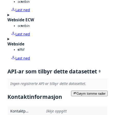
octet
bin
Last ned
Webside ECW
octet
bin
Last ned
Webside
tiff
tif
Last ned
API-ar som tilbyr dette datasettet
0
Ingen registrerte API-ar tilbyr dette datasettet.
Gøym tomme rader
Kontaktinformasjon
Kontaktpunkt
:
Ikkje oppgitt