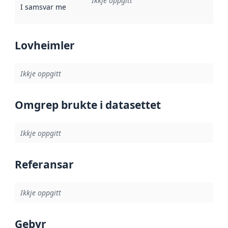
Ikkje oppgitt
I samsvar med
:
Referanse til ei implementeringsregel eller an
Lovheimler
Ikkje oppgitt
Omgrep brukte i datasettet
Ikkje oppgitt
Referansar
Ikkje oppgitt
Gebyr