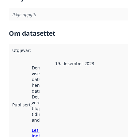
Ikkje oppgitt
Om datasettet
Utgjevar
:
19. desember 2023
Denne datoen
viser når
datasettet vart
henta inn av
data.norge.no.
Det kan ha
vore
Publisert
:
tilgjengeleg
tidlegare
andre stader.
Les meir om
innhenting