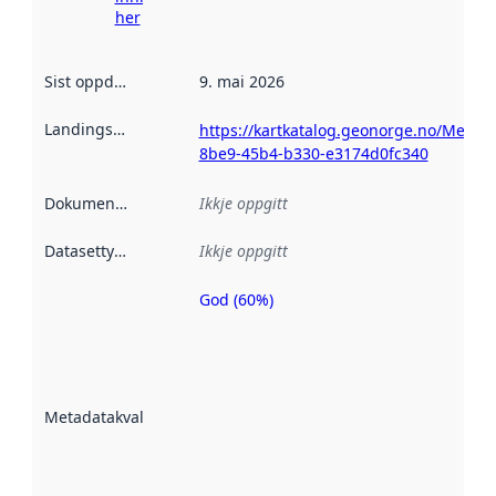
her
Sist oppdatert
:
9. mai 2026
Landingsside
:
https://kartkatalog.geonorge.no/Metad
8be9-45b4-b330-e3174d0fc340
Dokumentasjon
:
Ikkje oppgitt
Datasettype
:
Ikkje oppgitt
God (60%)
Metadatakvalitet
er ein indikator
på kor godt
datasettene er
beskrive ved
Metadatakvalitet
:
hjelp av
metadata.
Les meir om