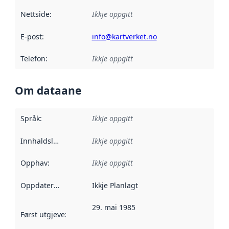
Nettside
:
Ikkje oppgitt
E-post
:
info@kartverket.no
Telefon
:
Ikkje oppgitt
Om dataane
Språk
:
Ikkje oppgitt
Innhaldsleverandørar
Ikkje oppgitt
:
Opphav
:
Ikkje oppgitt
Oppdateringsfrekvens
Ikkje Planlagt
:
29. mai 1985
Først utgjeve
:
Denne datoen seier når dataa i dette datasettet 