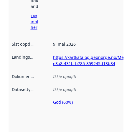
tidlegare
andre stader.
Les meir om
innhenting
her
Sist oppdatert
:
9. mai 2026
Landingsside
:
https://kartkatalog.geonorge.no/Metad
e3a8-431b-b785-859245d13b34
Dokumentasjon
:
Ikkje oppgitt
Datasettype
:
Ikkje oppgitt
God (60%)
Metadatakvalitet
er ein indikator
på kor godt
datasettene er
beskrive ved