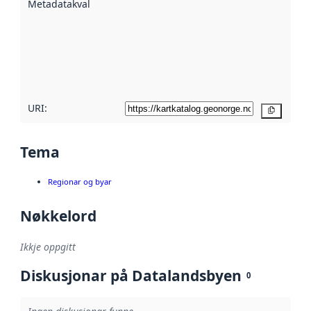
Metadatakvalitet
:
hjelp av
metadata.
Les meir om
metadatakvalitet
her
URI:
Kopier
Tema
Regionar og byar
Nøkkelord
Ikkje oppgitt
Diskusjonar på Datalandsbyen
0