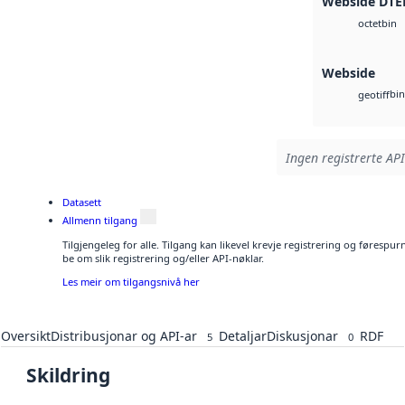
Webside DTE
bin
octet
Webside
bin
geotiff
Ingen registrerte API
Datasett
Allmenn tilgang
Tilgjengeleg for alle. Tilgang kan likevel krevje registrering og førespu
be om slik registrering og/eller API-nøklar.
Les meir om tilgangsnivå her
Oversikt
Distribusjonar og API-ar
Detaljar
Diskusjonar
RDF
5
0
Skildring