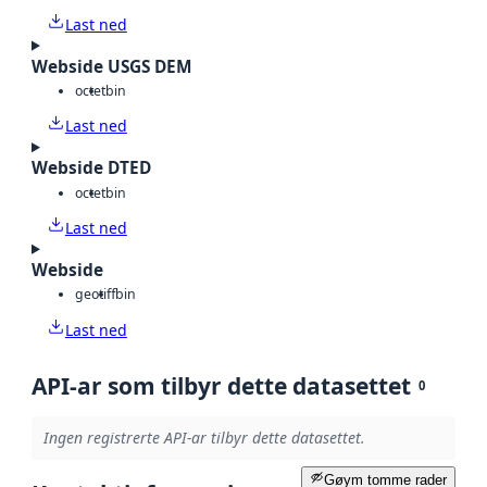
Last ned
Webside USGS DEM
octet
bin
Last ned
Webside DTED
octet
bin
Last ned
Webside
geotiff
bin
Last ned
API-ar som tilbyr dette datasettet
0
Ingen registrerte API-ar tilbyr dette datasettet.
Gøym tomme rader