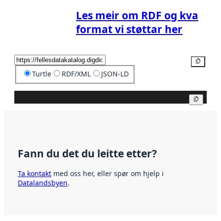
Les meir om RDF og kva
format vi støttar her
Kopier
Turtle
RDF/XML
JSON-LD
Kopier
Fann du det du leitte etter?
Ta kontakt
med oss her, eller spør om hjelp i
Datalandsbyen
.