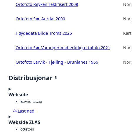
Ortofoto Røyken rektifisert 2008
Norg
Ortofoto Sør-Aurdal 2000
Norg
Høydedata Bilde Troms 2025
Kart
Ortofoto Sør-Varanger midlertidig ortofoto 2021
Norg
Ortofoto Larvik - Tjølling - Brunlanes 1966
Norg
Distribusjonar
5
Webside
laz
vnd.laszip
Last ned
Webside ZLAS
octet
bin