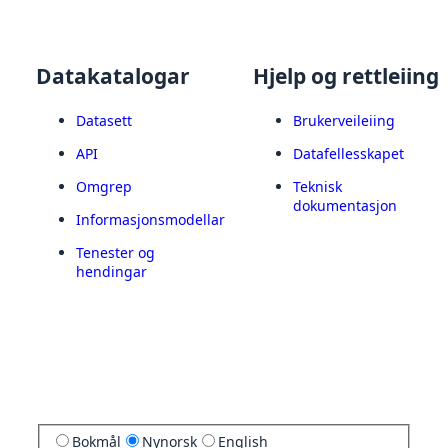
Datakatalogar
Hjelp og rettleiing
Datasett
Brukerveileiing
API
Datafellesskapet
Omgrep
Teknisk
dokumentasjon
Informasjonsmodellar
Tenester og
hendingar
Bokmål
Nynorsk
English