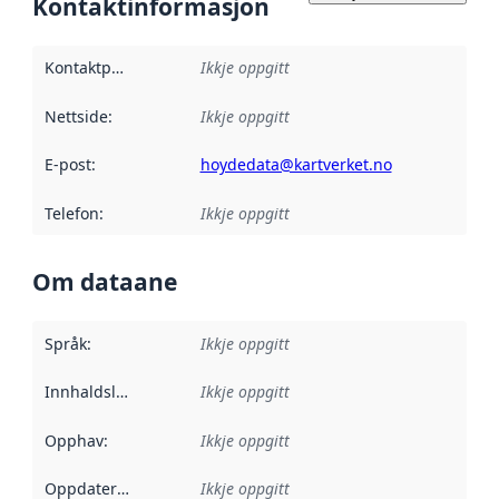
Kontaktinformasjon
Kontaktpunkt
:
Ikkje oppgitt
Nettside
:
Ikkje oppgitt
E-post
:
hoydedata@kartverket.no
Telefon
:
Ikkje oppgitt
Om dataane
Språk
:
Ikkje oppgitt
Innhaldsleverandørar
Ikkje oppgitt
:
Opphav
:
Ikkje oppgitt
Oppdateringsfrekvens
Ikkje oppgitt
: