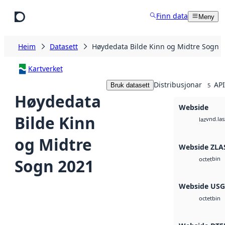
Hopp til hovudinnhald
Finn data
Meny
Heim
Datasett
Høydedata Bilde Kinn og Midtre Sogn 
Kartverket
Distribusjonar
API
Bruk datasett
5
Høydedata
Webside
Bilde Kinn
vnd.las
laz
og Midtre
Webside ZLA
bin
Sogn 2021
octet
Webside US
bin
octet