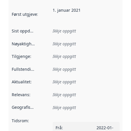
1. januar 2021
Først utgjeve
:
Denne datoen seier når dataa i dette datasettet 
Sist oppdatert
:
Ikkje oppgitt
Nøyaktigheit
:
Ikkje oppgitt
Tilgjenge
:
Ikkje oppgitt
Fullstendigheit
:
Ikkje oppgitt
Aktualitet
:
Ikkje oppgitt
Relevans
:
Ikkje oppgitt
Geografisk område
:
Ikkje oppgitt
Tidsrom
:
Frå
:
2022-01-