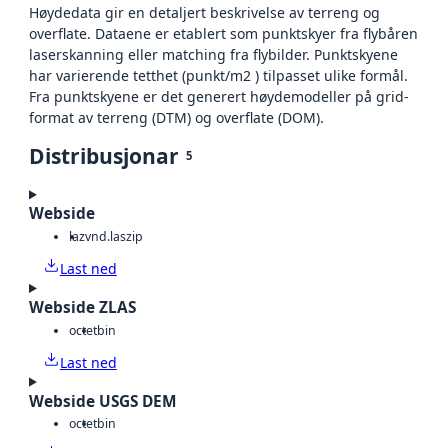
Høydedata gir en detaljert beskrivelse av terreng og
overflate. Dataene er etablert som punktskyer fra flybåren
laserskanning eller matching fra flybilder. Punktskyene
har varierende tetthet (punkt/m2 ) tilpasset ulike formål.
Fra punktskyene er det generert høydemodeller på grid-
format av terreng (DTM) og overflate (DOM).
Distribusjonar
5
Webside
laz
vnd.laszip
Last ned
Webside ZLAS
octet
bin
Last ned
Webside USGS DEM
octet
bin