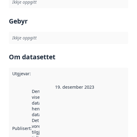
Ikkje oppgitt
Gebyr
Ikkje oppgitt
Om datasettet
Utgjevar
:
19. desember 2023
Denne datoen
viser når
datasettet vart
henta inn av
data.norge.no.
Det kan ha
vore
Publisert
:
tilgjengeleg