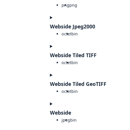
png
png
Webside Jpeg2000
octet
bin
Webside Tiled TIFF
octet
bin
Webside Tiled GeoTIFF
octet
bin
Webside
jpeg
bin