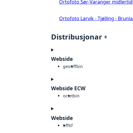
Ortofoto Sør-Varanger midlertid
Ortofoto Larvik - Tjølling - Brunl
Distribusjonar
8
Webside
geotiff
bin
Webside ECW
octet
bin
Webside
tiff
tif