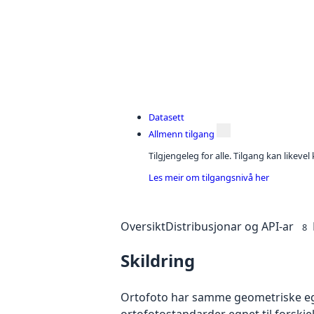
Datasett
Allmenn tilgang
Tilgjengeleg for alle. Tilgang kan likeve
Les meir om tilgangsnivå her
Oversikt
Distribusjonar og API-ar
8
Skildring
Ortofoto har samme geometriske egen
ortofotostandarder egnet til forskj