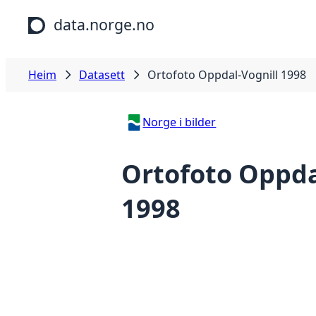
Hopp til hovudinnhald
data.norge.no
Heim
Datasett
Ortofoto Oppdal-Vognill 1998
Norge i bilder
Ortofoto Oppda
1998