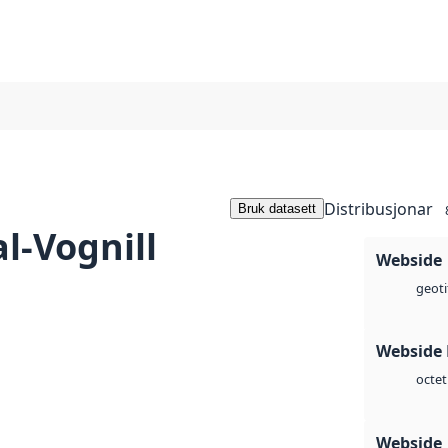
Distribusjonar
Bruk datasett
l-Vognill
Webside
geoti
Webside
octet
Webside