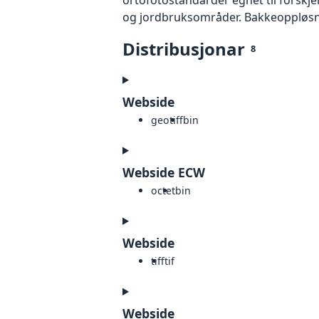
og jordbruksområder. Bakkeoppløsnin
Distribusjonar
8
Webside
geotiff
bin
Webside ECW
octet
bin
Webside
tiff
tif
Webside