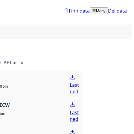
Finn data
Del data
Meny
API-ar
8
0
Last
bin
ff
ned
 ECW
Last
bin
ned