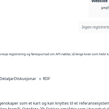
Webside
jpeg
Ingen registrerte
l krevje registrering og førespurnad om API-nøklar, så lenge kven som helst ka
Detaljar
Diskusjonar
RDF
0
skaper som et kart og kan knyttes til et referansesystem. 
ellige formål. Ortofoto 20: Dekker områder som i hovedsak b