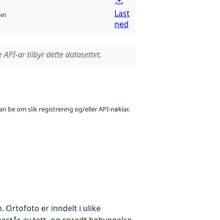
Last
bin
ned
 API-ar tilbyr dette datasettet.
n be om slik registrering og/eller API-nøklar.
Ortofoto er inndelt i ulike
estår av tett- og spredt bebyggelse