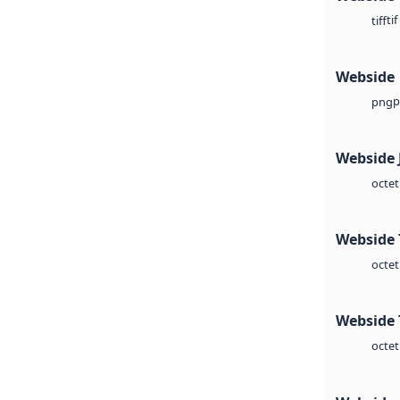
tif
tiff
Webside
p
png
Webside 
octet
Webside 
octet
Webside 
octet