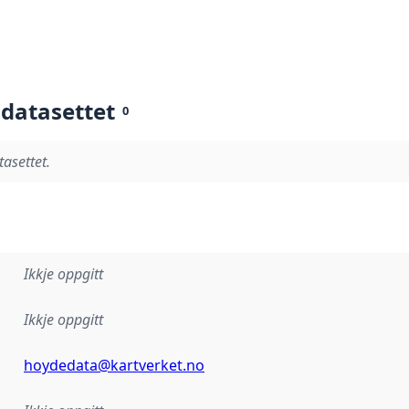
 datasettet
0
tasettet.
Ikkje oppgitt
Ikkje oppgitt
hoydedata@kartverket.no