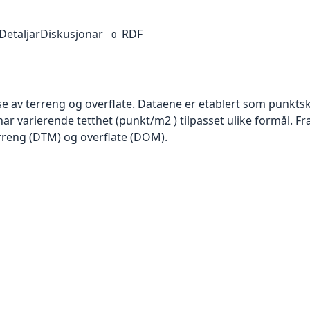
Detaljar
Diskusjonar
RDF
0
se av terreng og overflate. Dataene er etablert som punktsk
har varierende tetthet (punkt/m2 ) tilpasset ulike formål. F
rreng (DTM) og overflate (DOM).