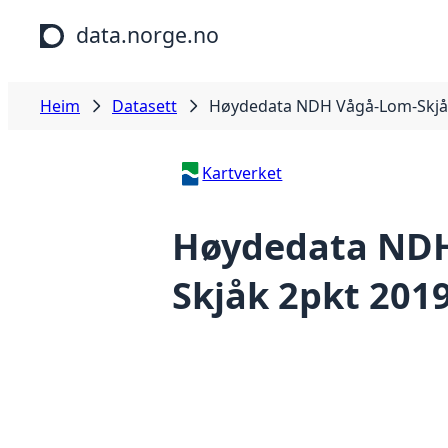
Hopp til hovudinnhald
data.norge.no
Heim
Datasett
Høydedata NDH Vågå-Lom-Skjå
Kartverket
Høydedata NDH
Skjåk 2pkt 201