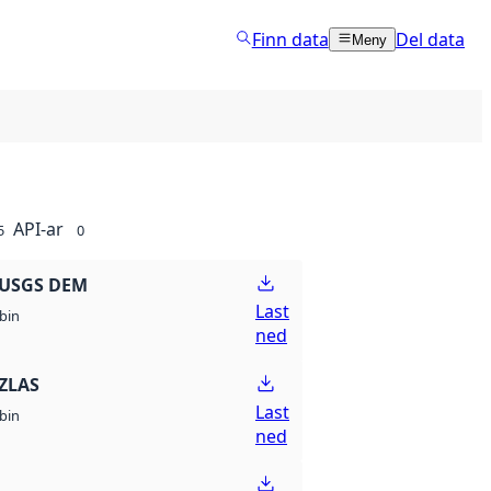
Finn data
Del data
Meny
API-ar
5
0
 USGS DEM
Last
bin
ned
ZLAS
Last
bin
ned