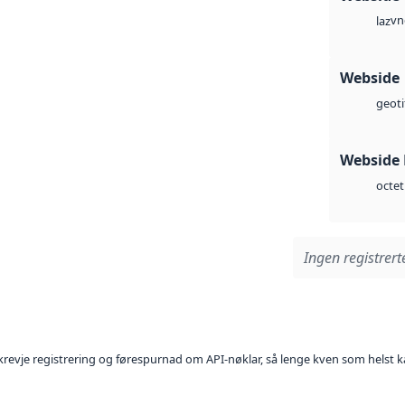
vn
laz
Webside
geoti
Webside
octet
Ingen registrerte
l krevje registrering og førespurnad om API-nøklar, så lenge kven som helst ka