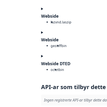
Webside
laz
vnd.laszip
Webside
geotiff
bin
Webside DTED
octet
bin
API-ar som tilbyr dette
Ingen registrerte API-ar tilbyr dette da