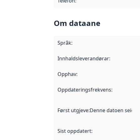
Telefon
:
Om dataane
Språk
:
Innhaldsleverandørar
:
Opphav
:
Oppdateringsfrekvens
:
Først utgjeve
:
Denne datoen seier nå
Sist oppdatert
: