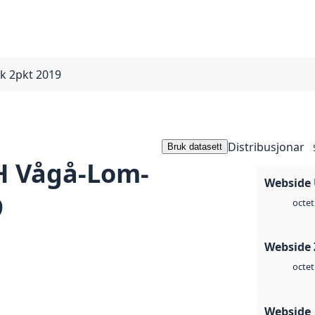
k 2pkt 2019
Distribusjonar
Bruk datasett
 Vågå-Lom-
Webside
9
octet
Webside 
octet
Webside