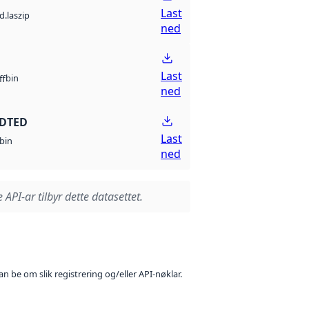
Last
d.laszip
ned
Last
bin
ff
ned
 DTED
Last
bin
ned
 API-ar tilbyr dette datasettet.
n be om slik registrering og/eller API-nøklar.