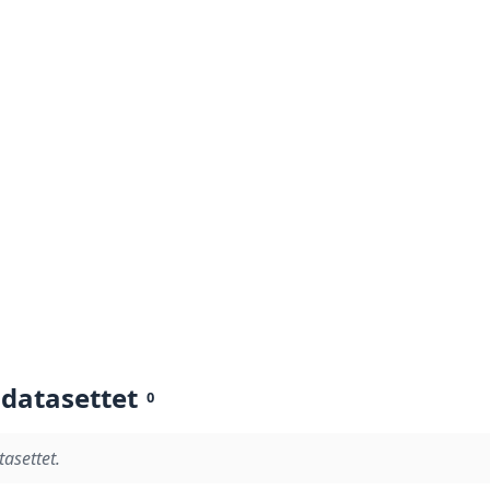
 datasettet
0
tasettet.