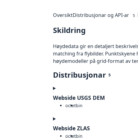
Oversikt
Distribusjonar og API-ar
5
Skildring
Høydedata gir en detaljert beskrivel
matching fra flybilder. Punktskyene 
høydemodeller på grid-format av te
Distribusjonar
5
Webside USGS DEM
octet
bin
Webside ZLAS
octet
bin