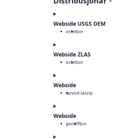
Distribusjonar
5
Webside USGS DEM
octet
bin
Webside ZLAS
octet
bin
Webside
laz
vnd.laszip
Webside
geotiff
bin