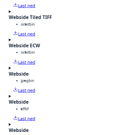
Last ned
Webside Tiled TIFF
octet
bin
Last ned
Webside ECW
octet
bin
Last ned
Webside
jpeg
bin
Last ned
Webside
tiff
tif
Last ned
Webside