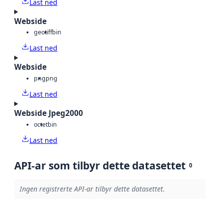
Last ned
Webside
geotiff
bin
Last ned
Webside
png
png
Last ned
Webside Jpeg2000
octet
bin
Last ned
API-ar som tilbyr dette datasettet
0
Ingen registrerte API-ar tilbyr dette datasettet.