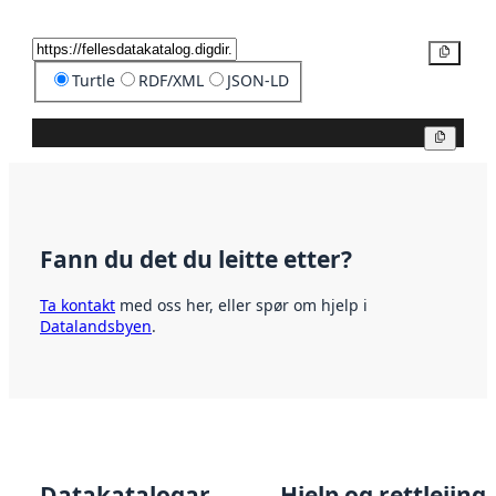
Kopier
Turtle
RDF/XML
JSON-LD
Kopier
Fann du det du leitte etter?
Ta kontakt
med oss her, eller spør om hjelp i
Datalandsbyen
.
Datakatalogar
Hjelp og rettleiing