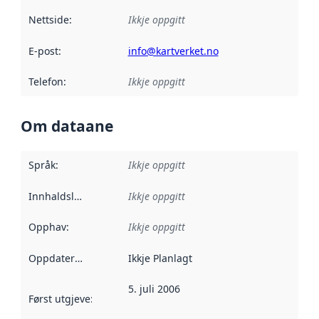
Nettside
:
Ikkje oppgitt
E-post
:
info@kartverket.no
Telefon
:
Ikkje oppgitt
Om dataane
Språk
:
Ikkje oppgitt
Innhaldsleverandørar
Ikkje oppgitt
:
Opphav
:
Ikkje oppgitt
Oppdateringsfrekvens
Ikkje Planlagt
:
5. juli 2006
Først utgjeve
:
Denne datoen seier når dataa i dette datasettet 