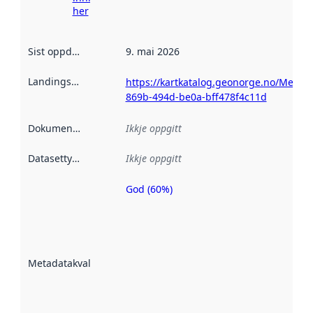
her
Sist oppdatert
:
9. mai 2026
Landingsside
:
https://kartkatalog.geonorge.no/Metada
869b-494d-be0a-bff478f4c11d
Dokumentasjon
:
Ikkje oppgitt
Datasettype
:
Ikkje oppgitt
God (60%)
Metadatakvalitet
er ein indikator
på kor godt
datasettene er
beskrive ved
Metadatakvalitet
:
hjelp av
metadata.
Les meir om