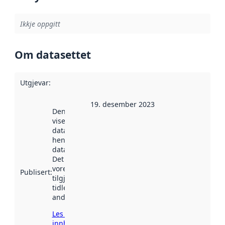
Ikkje oppgitt
Om datasettet
Utgjevar
:
19. desember 2023
Denne datoen
viser når
datasettet vart
henta inn av
data.norge.no.
Det kan ha
vore
Publisert
:
tilgjengeleg
tidlegare
andre stader.
Les meir om
innhenting