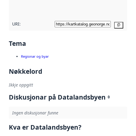
metadatakvalitet
her
URI:
Kopier
Tema
Regionar og byar
Nøkkelord
Ikkje oppgitt
Diskusjonar på Datalandsbyen
0
Ingen diskusjonar funne
Kva er Datalandsbyen?