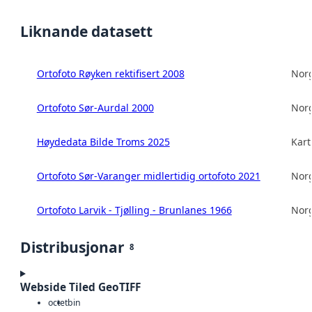
Liknande datasett
Ortofoto Røyken rektifisert 2008
Norg
Ortofoto Sør-Aurdal 2000
Norg
Høydedata Bilde Troms 2025
Kart
Ortofoto Sør-Varanger midlertidig ortofoto 2021
Norg
Ortofoto Larvik - Tjølling - Brunlanes 1966
Norg
Distribusjonar
8
Webside Tiled GeoTIFF
octet
bin