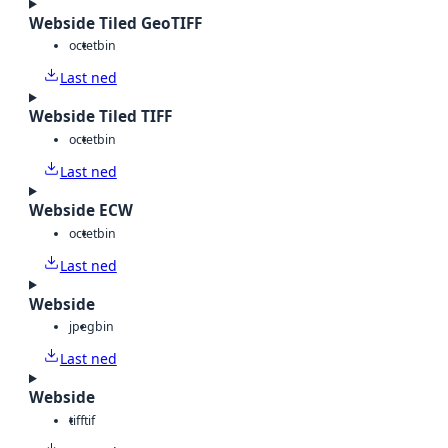
Webside Tiled GeoTIFF
octet
bin
Last ned
Webside Tiled TIFF
octet
bin
Last ned
Webside ECW
octet
bin
Last ned
Webside
jpeg
bin
Last ned
Webside
tiff
tif