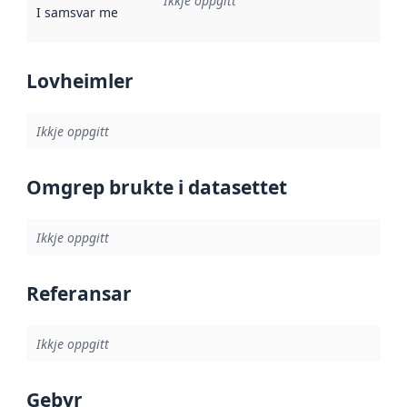
Ikkje oppgitt
I samsvar med
:
Referanse til ei implementeringsregel eller an
Lovheimler
Ikkje oppgitt
Omgrep brukte i datasettet
Ikkje oppgitt
Referansar
Ikkje oppgitt
Gebyr