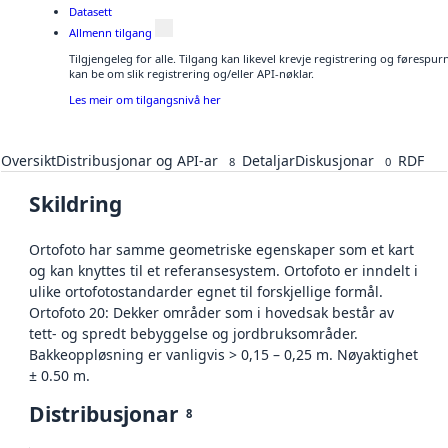
Datasett
Allmenn tilgang
Tilgjengeleg for alle. Tilgang kan likevel krevje registrering og førespu
kan be om slik registrering og/eller API-nøklar.
Les meir om tilgangsnivå her
Oversikt
Distribusjonar og API-ar
Detaljar
Diskusjonar
RDF
8
0
Skildring
Ortofoto har samme geometriske egenskaper som et kart
og kan knyttes til et referansesystem. Ortofoto er inndelt i
ulike ortofotostandarder egnet til forskjellige formål.
Ortofoto 20: Dekker områder som i hovedsak består av
tett- og spredt bebyggelse og jordbruksområder.
Bakkeoppløsning er vanligvis > 0,15 – 0,25 m. Nøyaktighet
± 0.50 m.
Distribusjonar
8