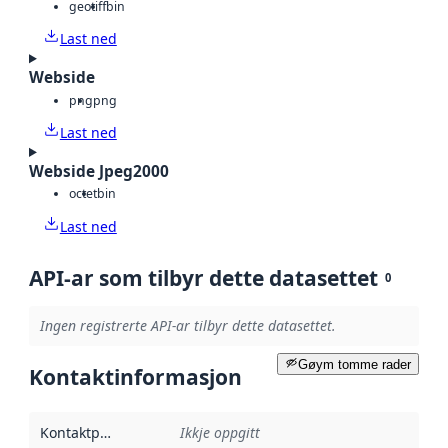
geotiff
bin
Last ned
Webside
png
png
Last ned
Webside Jpeg2000
octet
bin
Last ned
API-ar som tilbyr dette datasettet
0
Ingen registrerte API-ar tilbyr dette datasettet.
Gøym tomme rader
Kontaktinformasjon
Kontaktpunkt
:
Ikkje oppgitt