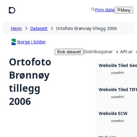
Hopp til hovudinnhald
Finn data
Meny
Heim
Datasett
Ortofoto Brønnøy tillegg 2006
Norge i bilder
Distribusjonar
API-ar
Bruk datasett
8
Ortofoto
Webside Tiled Ge
Brønnøy
bin
octet
tillegg
Webside Tiled TIF
bin
2006
octet
Webside ECW
bin
octet