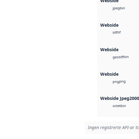
Webside
bin
jpeg
Webside
tif
tiff
Webside
bin
geotiff
Webside
png
png
Webside Jpeg200
bin
octet
Ingen registrerte API-ar ti