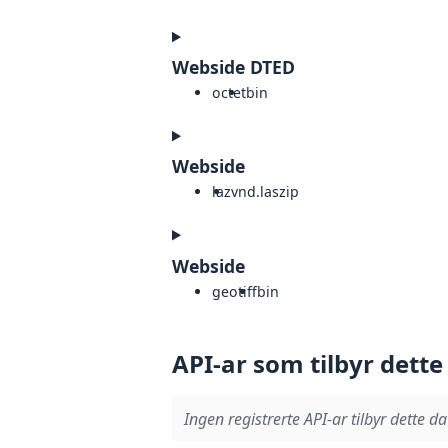
Webside DTED
octet
bin
Webside
laz
vnd.laszip
Webside
geotiff
bin
API-ar som tilbyr dette
Ingen registrerte API-ar tilbyr dette da