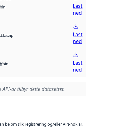
Last
bin
ned
Last
d.laszip
ned
Last
bin
ff
ned
 API-ar tilbyr dette datasettet.
n be om slik registrering og/eller API-nøklar.