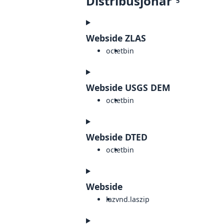
Distribusjonar
5
Webside ZLAS
octet
bin
Webside USGS DEM
octet
bin
Webside DTED
octet
bin
Webside
laz
vnd.laszip