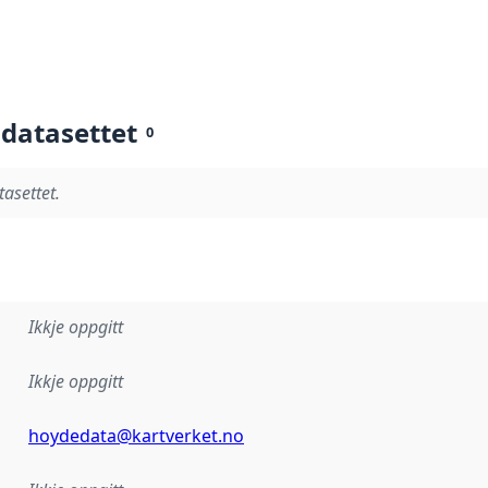
 datasettet
0
tasettet.
Ikkje oppgitt
Ikkje oppgitt
hoydedata@kartverket.no