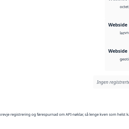
octet
Webside
vn
laz
Webside
geoti
Ingen registrerte
l krevje registrering og førespurnad om API-nøklar, så lenge kven som helst ka