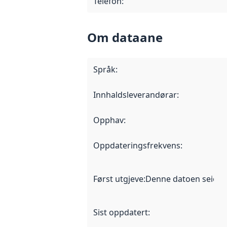
Telefon
:
Om dataane
Språk
:
Innhaldsleverandørar
:
Opphav
:
Oppdateringsfrekvens
:
Først utgjeve
:
Denne datoen seier nå
Sist oppdatert
: