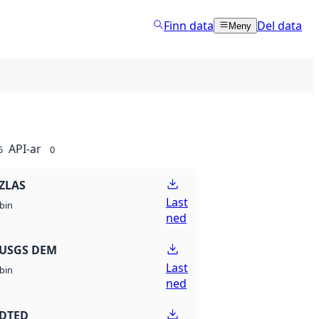
Finn data
Del data
Meny
API-ar
5
0
ZLAS
Last
bin
ned
 USGS DEM
Last
bin
ned
 DTED