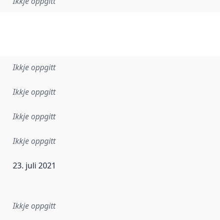
Ikkje oppgitt
Ikkje oppgitt
Ikkje oppgitt
Ikkje oppgitt
Ikkje oppgitt
23. juli 2021
r dataa i dette datasettet først blei utgitt. Det kan ha skje
Ikkje oppgitt