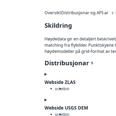
Oversikt
Distribusjonar og API-ar
5
Skildring
Høydedata gir en detaljert beskrivel
matching fra flybilder. Punktskyene 
høydemodeller på grid-format av te
Distribusjonar
5
Webside ZLAS
octet
bin
Webside USGS DEM
octet
bin