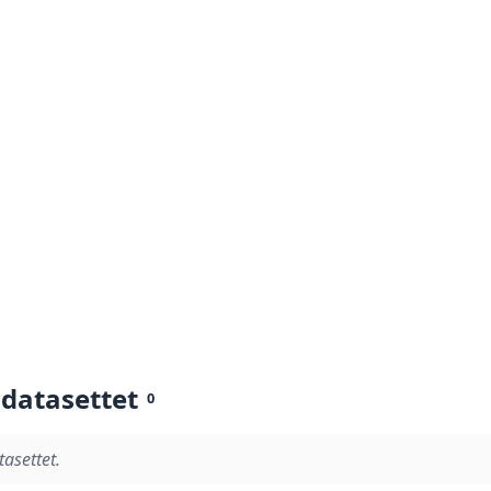
 datasettet
0
tasettet.