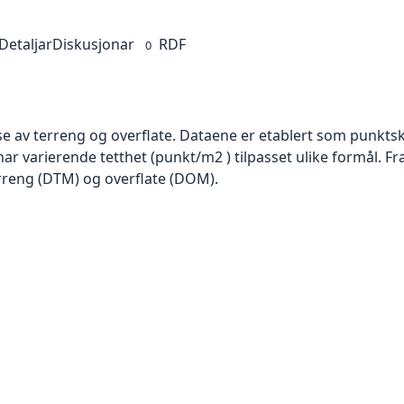
Detaljar
Diskusjonar
RDF
0
se av terreng og overflate. Dataene er etablert som punktsk
har varierende tetthet (punkt/m2 ) tilpasset ulike formål. F
rreng (DTM) og overflate (DOM).