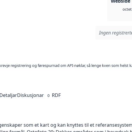
Webside 
octet
Ingen registrerte
l krevje registrering og førespurnad om API-nøklar, så lenge kven som helst ka
Detaljar
Diskusjonar
RDF
0
skaper som et kart og kan knyttes til et referansesystem. 
ellige formål. Ortofoto 20: Dekker områder som i hovedsak b