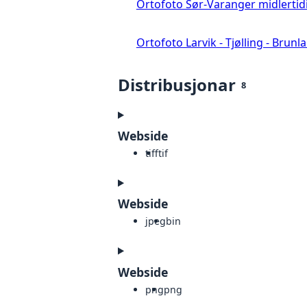
Ortofoto Sør-Varanger midlertid
Ortofoto Larvik - Tjølling - Brunl
Distribusjonar
8
Webside
tiff
tif
Webside
jpeg
bin
Webside
png
png