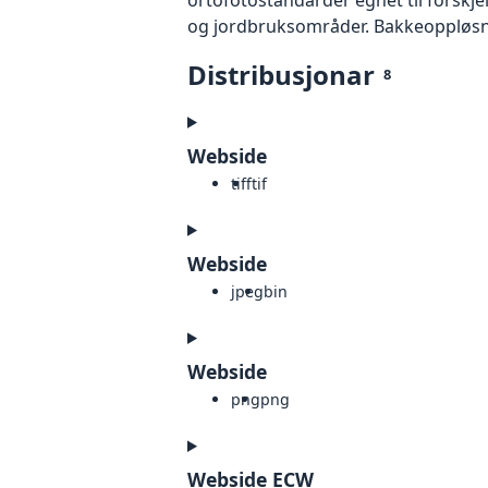
og jordbruksområder. Bakkeoppløsnin
Distribusjonar
8
Webside
tiff
tif
Webside
jpeg
bin
Webside
png
png
Webside ECW