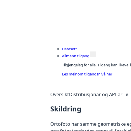
Datasett
Allmenn tilgang
Tilgjengeleg for alle. Tilgang kan likeve
Les meir om tilgangsnivå her
Oversikt
Distribusjonar og API-ar
8
Skildring
Ortofoto har samme geometriske egen
ortofotostandarder egnet til forskj