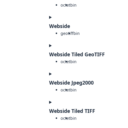
octet
bin
Webside
geotiff
bin
Webside Tiled GeoTIFF
octet
bin
Webside Jpeg2000
octet
bin
Webside Tiled TIFF
octet
bin