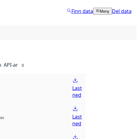
Finn data
Del data
Meny
API-ar
8
0
Last
ned
Last
bin
ned