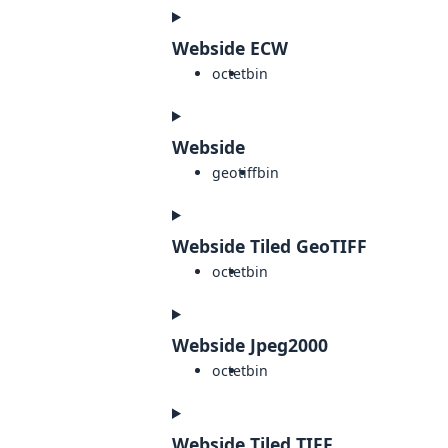
Webside ECW
octet
bin
Webside
geotiff
bin
Webside Tiled GeoTIFF
octet
bin
Webside Jpeg2000
octet
bin
Webside Tiled TIFF