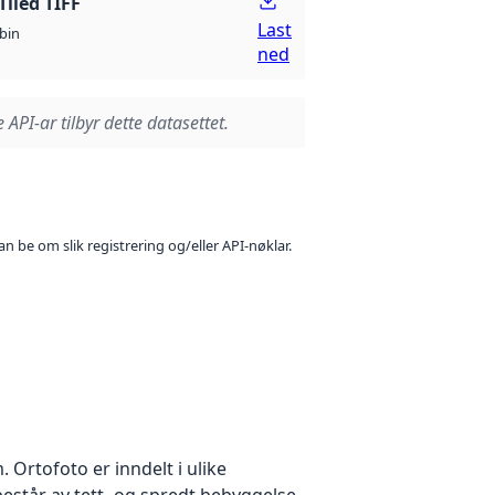
Tiled TIFF
Last
bin
ned
 API-ar tilbyr dette datasettet.
n be om slik registrering og/eller API-nøklar.
Ortofoto er inndelt i ulike
estår av tett- og spredt bebyggelse