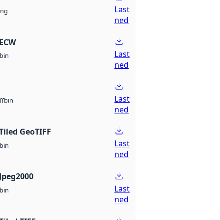
Last
ng
ned
 ECW
Last
bin
ned
Last
bin
ff
ned
Tiled GeoTIFF
Last
bin
ned
Jpeg2000
Last
bin
ned