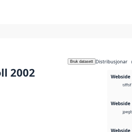
Distribusjonar
Bruk datasett
ll 2002
Webside
tif
tiff
Webside
jpeg
Webside