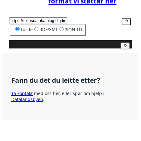
format vi støttar her
Kopier
Turtle
RDF/XML
JSON-LD
Kopier
Fann du det du leitte etter?
Ta kontakt
med oss her, eller spør om hjelp i
Datalandsbyen
.