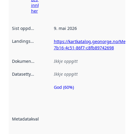
innhenting
her
Sist oppdatert
:
9. mai 2026
Landingsside
:
https://kartkatalog.geonorge.no/Metad
7b16-4c51-86f7-c8fb89742698
Dokumentasjon
:
Ikkje oppgitt
Datasettype
:
Ikkje oppgitt
God (60%)
Metadatakvalitet
er ein indikator
på kor godt
datasettene er
beskrive ved
Metadatakvalitet
:
hjelp av
metadata.