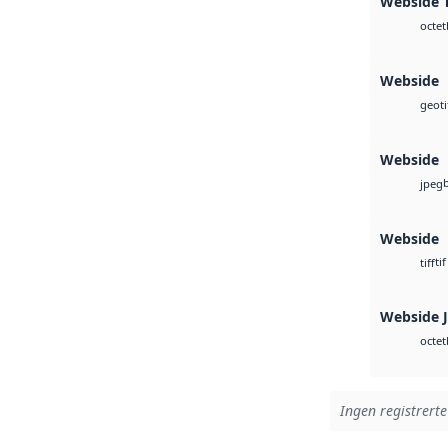
Webside T
octet
Webside
geoti
Webside
jpeg
Webside
tif
tiff
Webside 
octet
Ingen registrerte