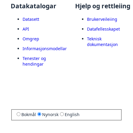
Datakatalogar
Hjelp og rettleiing
Datasett
Brukerveileiing
API
Datafellesskapet
Omgrep
Teknisk
dokumentasjon
Informasjonsmodellar
Tenester og
hendingar
Bokmål
Nynorsk
English