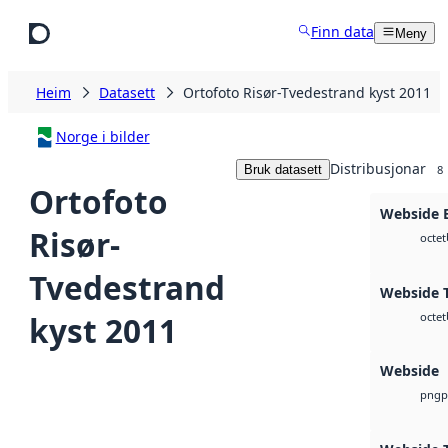
Hopp til hovudinnhald
Finn data
Meny
Heim
Datasett
Ortofoto Risør-Tvedestrand kyst 2011
Norge i bilder
Distribusjonar
Bruk datasett
8
Ortofoto
Webside
Risør-
octet
Tvedestrand
Webside T
kyst 2011
octet
Webside
p
png