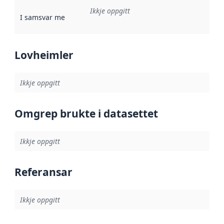
Ikkje oppgitt
I samsvar med
:
Referanse til ei implementeringsregel eller an
Lovheimler
Ikkje oppgitt
Omgrep brukte i datasettet
Ikkje oppgitt
Referansar
Ikkje oppgitt