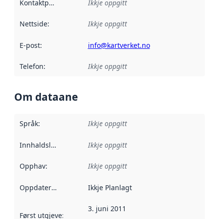
Kontaktpunkt
:
Ikkje oppgitt
Nettside
:
Ikkje oppgitt
E-post
:
info@kartverket.no
Telefon
:
Ikkje oppgitt
Om dataane
Språk
:
Ikkje oppgitt
Innhaldsleverandørar
Ikkje oppgitt
:
Opphav
:
Ikkje oppgitt
Oppdateringsfrekvens
Ikkje Planlagt
:
3. juni 2011
Først utgjeve
:
Denne datoen seier når dataa i dette datasettet 