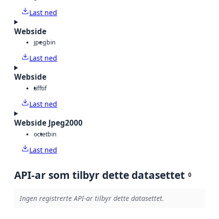
Last ned
Webside
jpeg
bin
Last ned
Webside
tiff
tif
Last ned
Webside Jpeg2000
octet
bin
Last ned
API-ar som tilbyr dette datasettet
0
Ingen registrerte API-ar tilbyr dette datasettet.