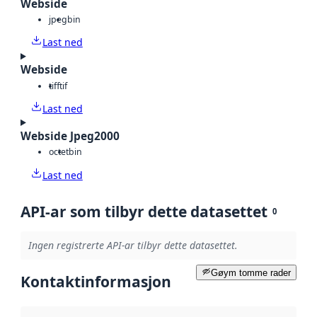
Webside
jpeg
bin
Last ned
Webside
tiff
tif
Last ned
Webside Jpeg2000
octet
bin
Last ned
API-ar som tilbyr dette datasettet
0
Ingen registrerte API-ar tilbyr dette datasettet.
Gøym tomme rader
Kontaktinformasjon