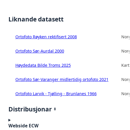
Liknande datasett
Ortofoto Røyken rektifisert 2008
Norg
Ortofoto Sør-Aurdal 2000
Norg
Høydedata Bilde Troms 2025
Kart
Ortofoto Sør-Varanger midlertidig ortofoto 2021
Norg
Ortofoto Larvik - Tjølling - Brunlanes 1966
Norg
Distribusjonar
8
Webside ECW