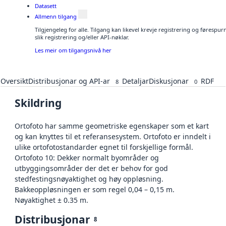
Datasett
Allmenn tilgang
Tilgjengeleg for alle. Tilgang kan likevel krevje registrering og føresp
slik registrering og/eller API-nøklar.
Les meir om tilgangsnivå her
Oversikt
Distribusjonar og API-ar
Detaljar
Diskusjonar
RDF
8
0
Skildring
Ortofoto har samme geometriske egenskaper som et kart
og kan knyttes til et referansesystem. Ortofoto er inndelt i
ulike ortofotostandarder egnet til forskjellige formål.
Ortofoto 10: Dekker normalt byområder og
utbyggingsområder der det er behov for god
stedfestingsnøyaktighet og høy oppløsning.
Bakkeoppløsningen er som regel 0,04 – 0,15 m.
Nøyaktighet ± 0.35 m.
Distribusjonar
8