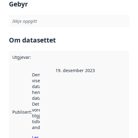
Gebyr
Ikkje oppgitt
Om datasettet
Utgjevar
:
19. desember 2023
Denne datoen
viser når
datasettet vart
henta inn av
data.norge.no.
Det kan ha
vore
Publisert
:
tilgjengeleg
tidlegare
andre stader.
Les meir om