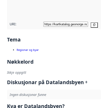
Les meir om
metadatakvalitet
her
URI:
Kopier
Tema
Regionar og byar
Nøkkelord
Ikkje oppgitt
Diskusjonar på Datalandsbyen
0
Ingen diskusjonar funne
Kva er Datalandsbyen?