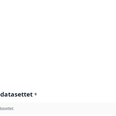
 datasettet
0
tasettet.