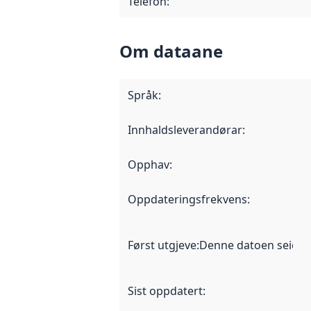
Telefon
:
Om dataane
Språk
:
Innhaldsleverandørar
:
Opphav
:
Oppdateringsfrekvens
:
Først utgjeve
:
Denne datoen seier nå
Sist oppdatert
: