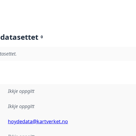
 datasettet
0
tasettet.
Ikkje oppgitt
Ikkje oppgitt
hoydedata@kartverket.no