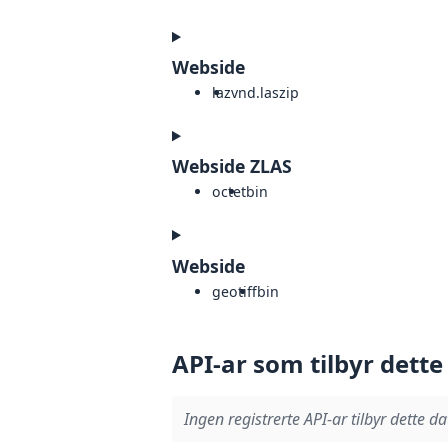
Webside
laz
vnd.laszip
Webside ZLAS
octet
bin
Webside
geotiff
bin
API-ar som tilbyr dette
Ingen registrerte API-ar tilbyr dette da