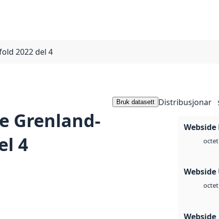
old 2022 del 4
Distribusjonar
Bruk datasett
e Grenland-
Webside
el 4
octet
Webside
octet
Webside