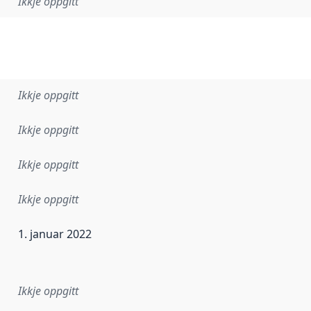
Ikkje oppgitt
Ikkje oppgitt
Ikkje oppgitt
Ikkje oppgitt
Ikkje oppgitt
1. januar 2022
r dataa i dette datasettet først blei utgitt. Det kan ha skje
Ikkje oppgitt