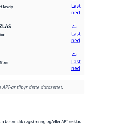
Last
d.laszip
ned
ZLAS
Last
bin
ned
Last
bin
ff
ned
 API-ar tilbyr dette datasettet.
n be om slik registrering og/eller API-nøklar.