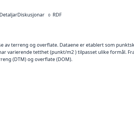
Detaljar
Diskusjonar
RDF
0
se av terreng og overflate. Dataene er etablert som punktsk
har varierende tetthet (punkt/m2 ) tilpasset ulike formål. F
rreng (DTM) og overflate (DOM).