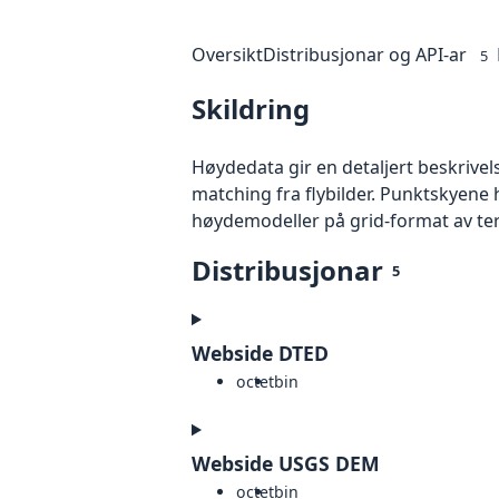
Oversikt
Distribusjonar og API-ar
5
Skildring
Høydedata gir en detaljert beskrivel
matching fra flybilder. Punktskyene 
høydemodeller på grid-format av te
Distribusjonar
5
Webside DTED
octet
bin
Webside USGS DEM
octet
bin