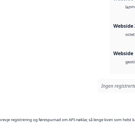
vn
laz
Webside 
octet
Webside
geoti
Ingen registrerte
l krevje registrering og førespurnad om API-nøklar, så lenge kven som helst ka