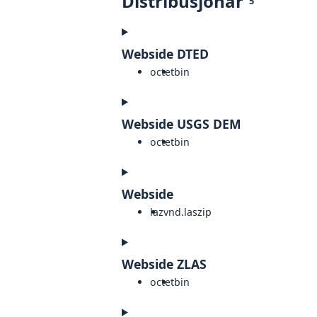
Distribusjonar
5
Webside DTED
octet
bin
Webside USGS DEM
octet
bin
Webside
laz
vnd.laszip
Webside ZLAS
octet
bin