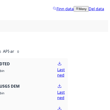
Finn data
Del data
Meny
API-ar
5
0
 DTED
Last
bin
ned
 USGS DEM
Last
bin
ned