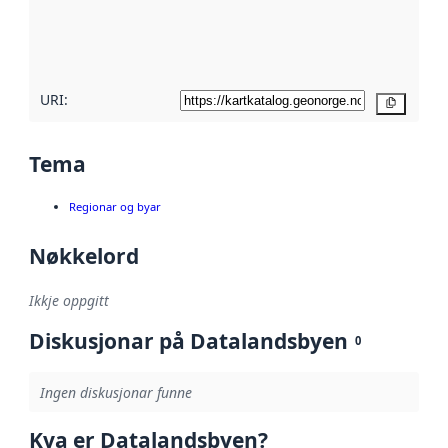
Les meir om
metadatakvalitet
her
URI:
Kopier
Tema
Regionar og byar
Nøkkelord
Ikkje oppgitt
Diskusjonar på Datalandsbyen
0
Ingen diskusjonar funne
Kva er Datalandsbyen?