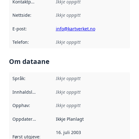
Kontaktpunkt
:
Ikkje oppgitt
Nettside
:
Ikkje oppgitt
E-post
:
info@kartverket.no
Telefon
:
Ikkje oppgitt
Om dataane
Språk
:
Ikkje oppgitt
Innhaldsleverandørar
Ikkje oppgitt
:
Opphav
:
Ikkje oppgitt
Oppdateringsfrekvens
Ikkje Planlagt
:
16. juli 2003
Først utgjeve
:
Denne datoen seier når dataa i dette datasettet 