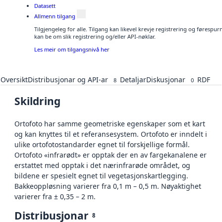
Datasett
Allmenn tilgang
Tilgjengeleg for alle. Tilgang kan likevel krevje registrering og førespu
kan be om slik registrering og/eller API-nøklar.
Les meir om tilgangsnivå her
Oversikt
Distribusjonar og API-ar
Detaljar
Diskusjonar
RDF
8
0
Skildring
Ortofoto har samme geometriske egenskaper som et kart
og kan knyttes til et referansesystem. Ortofoto er inndelt i
ulike ortofotostandarder egnet til forskjellige formål.
Ortofoto «infrarødt» er opptak der en av fargekanalene er
erstattet med opptak i det nærinfrarøde området, og
bildene er spesielt egnet til vegetasjonskartlegging.
Bakkeoppløsning varierer fra 0,1 m – 0,5 m. Nøyaktighet
varierer fra ± 0,35 – 2 m.
Distribusjonar
8