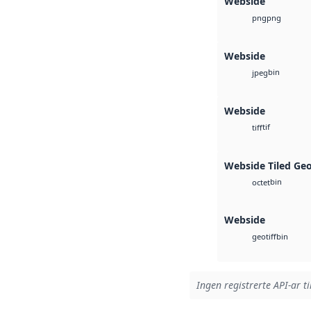
Webside
png
png
Webside
bin
jpeg
Webside
tif
tiff
Webside Tiled Ge
bin
octet
Webside
bin
geotiff
Ingen registrerte API-ar ti