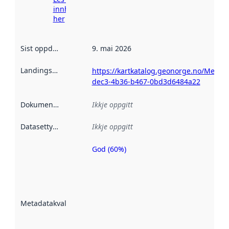
innhenting
her
Sist oppdatert
:
9. mai 2026
Landingsside
:
https://kartkatalog.geonorge.no/Metad
dec3-4b36-b467-0bd3d6484a22
Dokumentasjon
:
Ikkje oppgitt
Datasettype
:
Ikkje oppgitt
God (60%)
Metadatakvalitet
er ein indikator
på kor godt
datasettene er
beskrive ved
Metadatakvalitet
:
hjelp av
metadata.