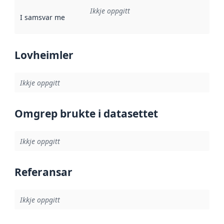
Ikkje oppgitt
I samsvar med
:
Referanse til ei implementeringsregel eller an
Lovheimler
Ikkje oppgitt
Omgrep brukte i datasettet
Ikkje oppgitt
Referansar
Ikkje oppgitt