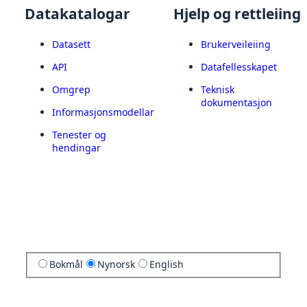
Datakatalogar
Hjelp og rettleiing
Datasett
Brukerveileiing
API
Datafellesskapet
Omgrep
Teknisk
dokumentasjon
Informasjonsmodellar
Tenester og
hendingar
Bokmål
Nynorsk
English