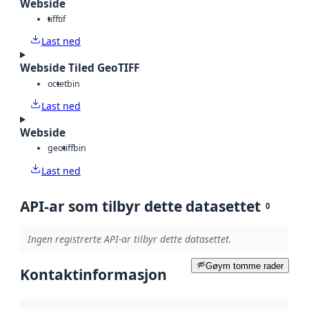
Webside
tiff
tif
Last ned
Webside Tiled GeoTIFF
octet
bin
Last ned
Webside
geotiff
bin
Last ned
API-ar som tilbyr dette datasettet
0
Ingen registrerte API-ar tilbyr dette datasettet.
Gøym tomme rader
Kontaktinformasjon