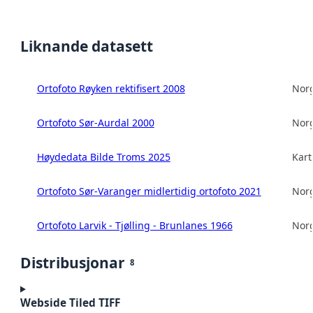
Liknande datasett
Ortofoto Røyken rektifisert 2008
Norg
Ortofoto Sør-Aurdal 2000
Norg
Høydedata Bilde Troms 2025
Kart
Ortofoto Sør-Varanger midlertidig ortofoto 2021
Norg
Ortofoto Larvik - Tjølling - Brunlanes 1966
Norg
Distribusjonar
8
Webside Tiled TIFF