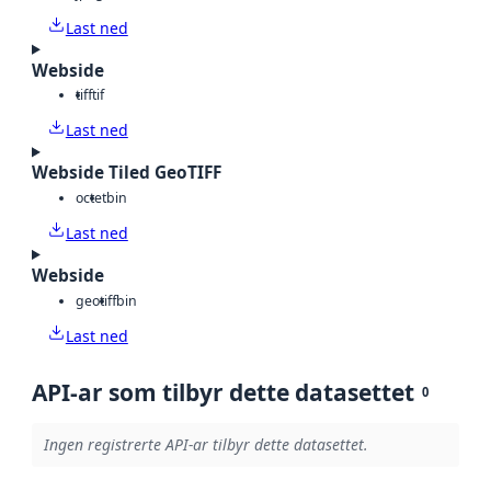
Last ned
Webside
tiff
tif
Last ned
Webside Tiled GeoTIFF
octet
bin
Last ned
Webside
geotiff
bin
Last ned
API-ar som tilbyr dette datasettet
0
Ingen registrerte API-ar tilbyr dette datasettet.