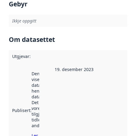
Gebyr
Ikkje oppgitt
Om datasettet
Utgjevar
:
19. desember 2023
Denne datoen
viser når
datasettet vart
henta inn av
data.norge.no.
Det kan ha
vore
Publisert
:
tilgjengeleg
tidlegare
andre stader.
Les meir om