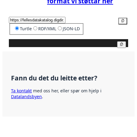
format vi støttar her
Kopier
Turtle
RDF/XML
JSON-LD
Kopier
Fann du det du leitte etter?
Ta kontakt
med oss her, eller spør om hjelp i
Datalandsbyen
.