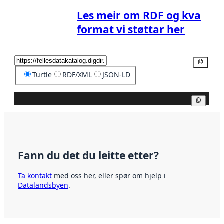
Les meir om RDF og kva
format vi støttar her
Kopier
Turtle
RDF/XML
JSON-LD
Kopier
Fann du det du leitte etter?
Ta kontakt
med oss her, eller spør om hjelp i
Datalandsbyen
.