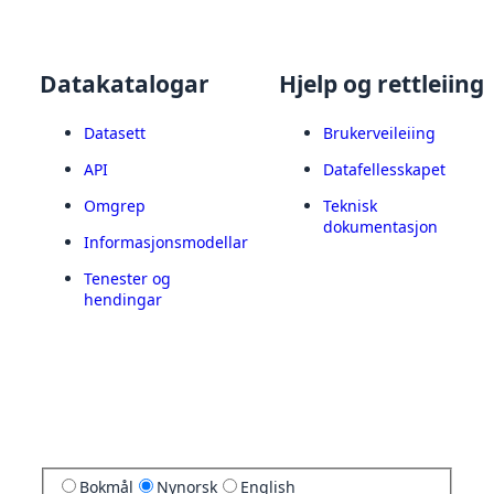
Datakatalogar
Hjelp og rettleiing
Datasett
Brukerveileiing
API
Datafellesskapet
Omgrep
Teknisk
dokumentasjon
Informasjonsmodellar
Tenester og
hendingar
Bokmål
Nynorsk
English