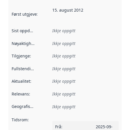
15. august 2012
Først utgjeve
:
Denne datoen seier når dataa i dette datasettet 
Sist oppdatert
:
Ikkje oppgitt
Nøyaktigheit
:
Ikkje oppgitt
Tilgjenge
:
Ikkje oppgitt
Fullstendigheit
:
Ikkje oppgitt
Aktualitet
:
Ikkje oppgitt
Relevans
:
Ikkje oppgitt
Geografisk område
:
Ikkje oppgitt
Tidsrom
:
Frå
:
2025-09-