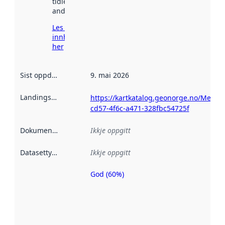
tidlegare
andre stader.
Les meir om
innhenting
her
Sist oppdatert
:
9. mai 2026
Landingsside
:
https://kartkatalog.geonorge.no/Metad
cd57-4f6c-a471-328fbc54725f
Dokumentasjon
:
Ikkje oppgitt
Datasettype
:
Ikkje oppgitt
God (60%)
Metadatakvalitet
er ein indikator
på kor godt
datasettene er
beskrive ved