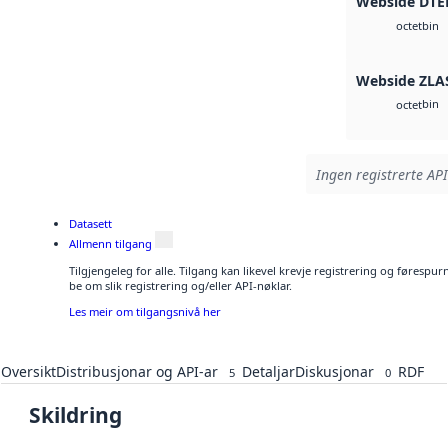
Webside DTE
bin
octet
Webside ZLA
bin
octet
Ingen registrerte API
Datasett
Allmenn tilgang
Tilgjengeleg for alle. Tilgang kan likevel krevje registrering og førespu
be om slik registrering og/eller API-nøklar.
Les meir om tilgangsnivå her
Oversikt
Distribusjonar og API-ar
Detaljar
Diskusjonar
RDF
5
0
Skildring