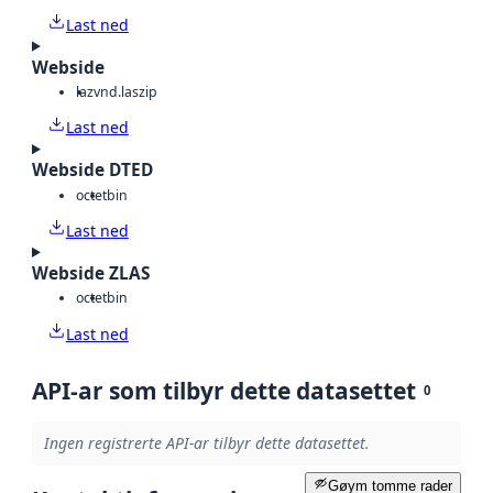
Last ned
Webside
laz
vnd.laszip
Last ned
Webside DTED
octet
bin
Last ned
Webside ZLAS
octet
bin
Last ned
API-ar som tilbyr dette datasettet
0
Ingen registrerte API-ar tilbyr dette datasettet.
Gøym tomme rader