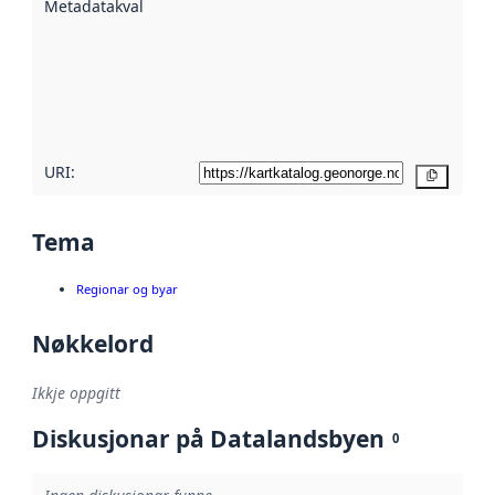
Metadatakvalitet
:
hjelp av
metadata.
Les meir om
metadatakvalitet
her
URI:
Kopier
Tema
Regionar og byar
Nøkkelord
Ikkje oppgitt
Diskusjonar på Datalandsbyen
0