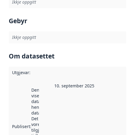
Ikkje oppgitt
Gebyr
Ikkje oppgitt
Om datasettet
Utgjevar
:
10. september 2025
Denne datoen
viser når
datasettet vart
henta inn av
data.norge.no.
Det kan ha
vore
Publisert
:
tilgjengeleg