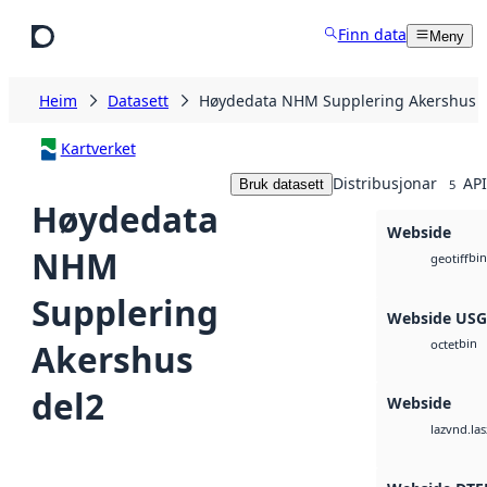
Hopp til hovudinnhald
Finn data
Meny
Heim
Datasett
Høydedata NHM Supplering Akershus 
Kartverket
Distribusjonar
API
Bruk datasett
5
Høydedata
Webside
NHM
bin
geotiff
Supplering
Webside US
bin
Akershus
octet
del2
Webside
vnd.las
laz