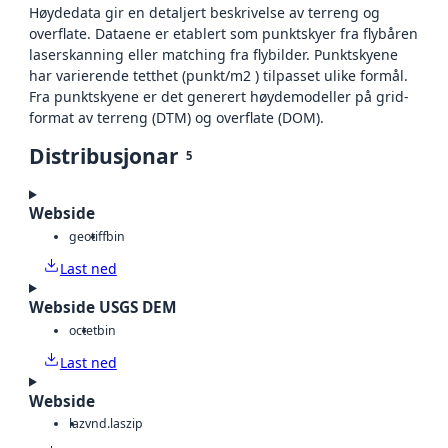
Høydedata gir en detaljert beskrivelse av terreng og
overflate. Dataene er etablert som punktskyer fra flybåren
laserskanning eller matching fra flybilder. Punktskyene
har varierende tetthet (punkt/m2 ) tilpasset ulike formål.
Fra punktskyene er det generert høydemodeller på grid-
format av terreng (DTM) og overflate (DOM).
Distribusjonar
5
Webside
geotiff
bin
Last ned
Webside USGS DEM
octet
bin
Last ned
Webside
laz
vnd.laszip