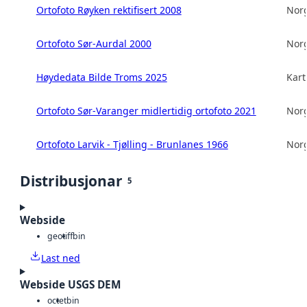
Ortofoto Røyken rektifisert 2008
Norg
Ortofoto Sør-Aurdal 2000
Norg
Høydedata Bilde Troms 2025
Kart
Ortofoto Sør-Varanger midlertidig ortofoto 2021
Norg
Ortofoto Larvik - Tjølling - Brunlanes 1966
Norg
Distribusjonar
5
Webside
geotiff
bin
Last ned
Webside USGS DEM
octet
bin