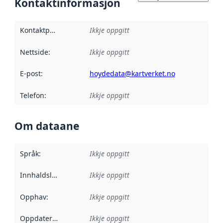
Kontaktinformasjon
Kontaktpunkt
:
Ikkje oppgitt
Nettside
:
Ikkje oppgitt
E-post
:
hoydedata@kartverket.no
Telefon
:
Ikkje oppgitt
Om dataane
Språk
:
Ikkje oppgitt
Innhaldsleverandørar
Ikkje oppgitt
:
Opphav
:
Ikkje oppgitt
Oppdateringsfrekvens
Ikkje oppgitt
: