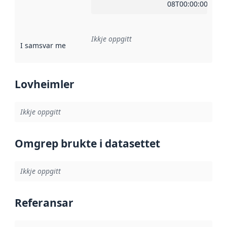
08T00:00:00Z
Ikkje oppgitt
I samsvar med
:
Referanse til ei implementeringsregel eller an
Lovheimler
Ikkje oppgitt
Omgrep brukte i datasettet
Ikkje oppgitt
Referansar