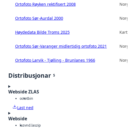
Ortofoto Røyken rektifisert 2008
Norg
Ortofoto Sør-Aurdal 2000
Norg
Høydedata Bilde Troms 2025
Kart
Ortofoto Sør-Varanger midlertidig ortofoto 2021
Norg
Ortofoto Larvik - Tjølling - Brunlanes 1966
Norg
Distribusjonar
5
Webside ZLAS
octet
bin
Last ned
Webside
laz
vnd.laszip