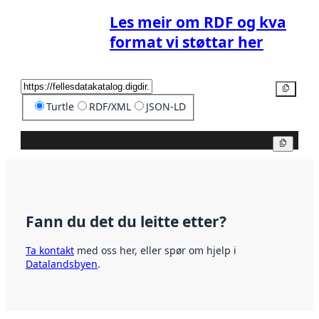
Les meir om RDF og kva
format vi støttar her
Kopier
Turtle
RDF/XML
JSON-LD
Kopier
Fann du det du leitte etter?
Ta kontakt
med oss her, eller spør om hjelp i
Datalandsbyen
.