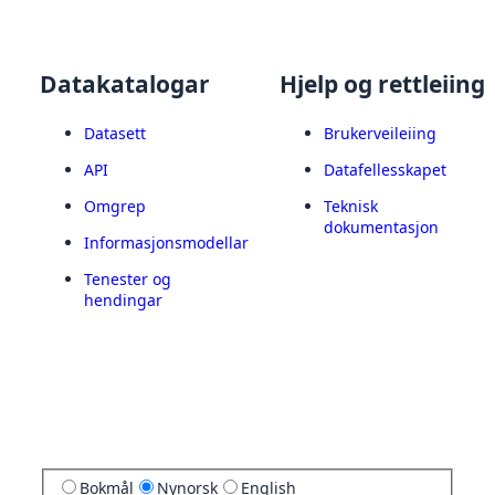
Datakatalogar
Hjelp og rettleiing
Datasett
Brukerveileiing
API
Datafellesskapet
Omgrep
Teknisk
dokumentasjon
Informasjonsmodellar
Tenester og
hendingar
Bokmål
Nynorsk
English