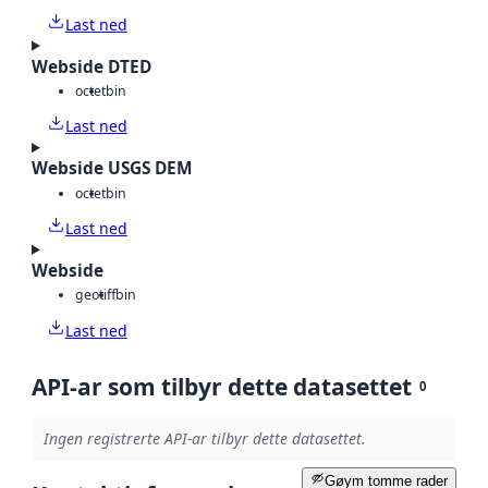
Last ned
Webside DTED
octet
bin
Last ned
Webside USGS DEM
octet
bin
Last ned
Webside
geotiff
bin
Last ned
API-ar som tilbyr dette datasettet
0
Ingen registrerte API-ar tilbyr dette datasettet.
Gøym tomme rader