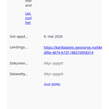
tidlegare
andre stader.
Les meir om
innhenting
her
Sist oppdatert
:
9. mai 2026
Landingsside
:
https://kartkatalog.geonorge.no/Metad
df6e-4674-b72f-18837d958314
Dokumentasjon
:
Ikkje oppgitt
Datasettype
:
Ikkje oppgitt
God (60%)
Metadatakvalitet
er ein indikator
på kor godt
datasettene er
beskrive ved