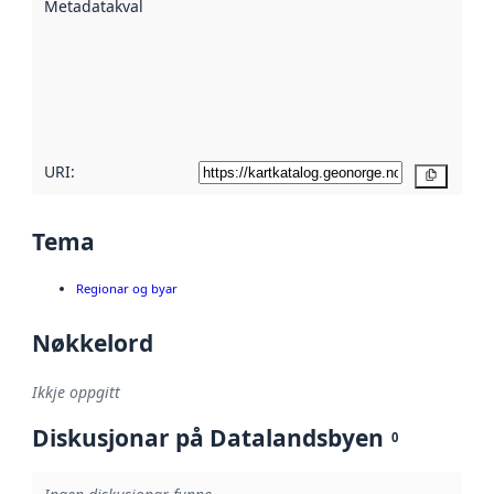
Metadatakvalitet
:
hjelp av
metadata.
Les meir om
metadatakvalitet
her
URI:
Kopier
Tema
Regionar og byar
Nøkkelord
Ikkje oppgitt
Diskusjonar på Datalandsbyen
0