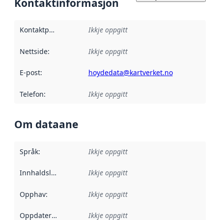
Kontaktinformasjon
Kontaktpunkt
:
Ikkje oppgitt
Nettside
:
Ikkje oppgitt
E-post
:
hoydedata@kartverket.no
Telefon
:
Ikkje oppgitt
Om dataane
Språk
:
Ikkje oppgitt
Innhaldsleverandørar
Ikkje oppgitt
:
Opphav
:
Ikkje oppgitt
Oppdateringsfrekvens
Ikkje oppgitt
: