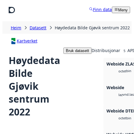
Hopp til hovudinnhald
Finn data
Meny
Heim
Datasett
Høydedata Bilde Gjøvik sentrum 2022
Kartverket
Distribusjonar
API
Bruk datasett
5
Høydedata
Webside ZLA
Bilde
bin
octet
Gjøvik
Webside
vnd.las
sentrum
laz
2022
Webside DTE
bin
octet