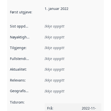
1. januar 2022
Først utgjeve
:
Denne datoen seier når dataa i dette datasettet 
Sist oppdatert
:
Ikkje oppgitt
Nøyaktigheit
:
Ikkje oppgitt
Tilgjenge
:
Ikkje oppgitt
Fullstendigheit
:
Ikkje oppgitt
Aktualitet
:
Ikkje oppgitt
Relevans
:
Ikkje oppgitt
Geografisk område
:
Ikkje oppgitt
Tidsrom
:
Frå
:
2022-11-