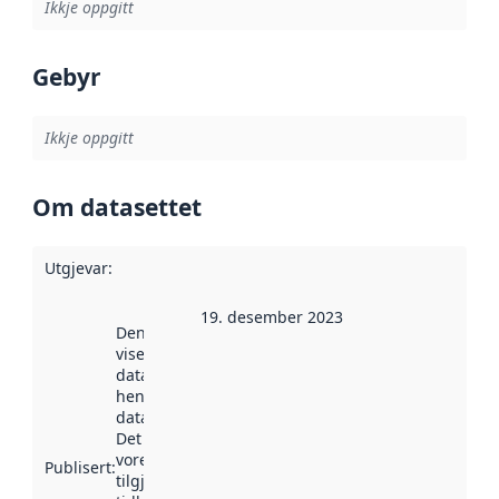
Ikkje oppgitt
Gebyr
Ikkje oppgitt
Om datasettet
Utgjevar
:
19. desember 2023
Denne datoen
viser når
datasettet vart
henta inn av
data.norge.no.
Det kan ha
vore
Publisert
:
tilgjengeleg