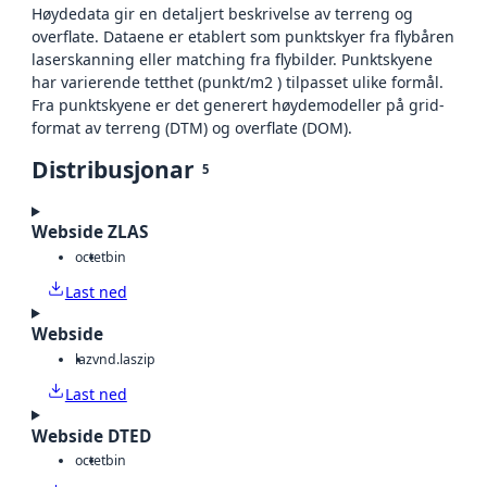
Høydedata gir en detaljert beskrivelse av terreng og
overflate. Dataene er etablert som punktskyer fra flybåren
laserskanning eller matching fra flybilder. Punktskyene
har varierende tetthet (punkt/m2 ) tilpasset ulike formål.
Fra punktskyene er det generert høydemodeller på grid-
format av terreng (DTM) og overflate (DOM).
Distribusjonar
5
Webside ZLAS
octet
bin
Last ned
Webside
laz
vnd.laszip
Last ned
Webside DTED
octet
bin