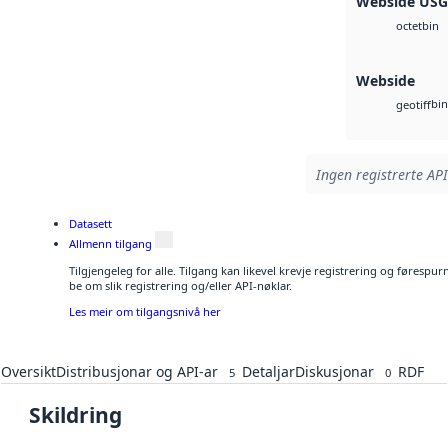
Webside US
bin
octet
Webside
bin
geotiff
Ingen registrerte API
Datasett
Allmenn tilgang
Tilgjengeleg for alle. Tilgang kan likevel krevje registrering og førespu
be om slik registrering og/eller API-nøklar.
Les meir om tilgangsnivå her
Oversikt
Distribusjonar og API-ar
Detaljar
Diskusjonar
RDF
5
0
Skildring