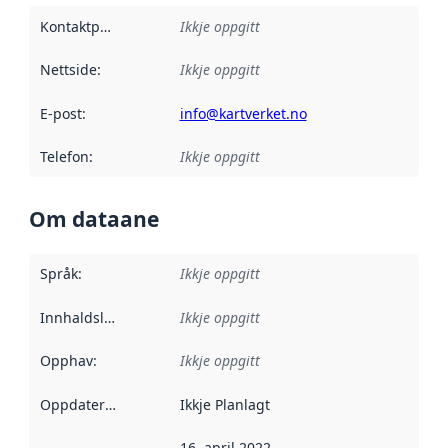
Kontaktpunkt
:
Ikkje oppgitt
Nettside
:
Ikkje oppgitt
E-post
:
info@kartverket.no
Telefon
:
Ikkje oppgitt
Om dataane
Språk
:
Ikkje oppgitt
Innhaldsleverandørar
Ikkje oppgitt
:
Opphav
:
Ikkje oppgitt
Oppdateringsfrekvens
Ikkje Planlagt
:
16. april 2022