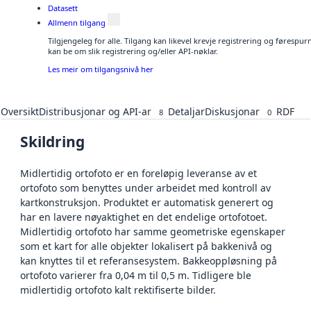
Datasett
Allmenn tilgang
Tilgjengeleg for alle. Tilgang kan likevel krevje registrering og førespu
kan be om slik registrering og/eller API-nøklar.
Les meir om tilgangsnivå her
Oversikt
Distribusjonar og API-ar
Detaljar
Diskusjonar
RDF
8
0
Skildring
Midlertidig ortofoto er en foreløpig leveranse av et
ortofoto som benyttes under arbeidet med kontroll av
kartkonstruksjon. Produktet er automatisk generert og
har en lavere nøyaktighet en det endelige ortofotoet.
Midlertidig ortofoto har samme geometriske egenskaper
som et kart for alle objekter lokalisert på bakkenivå og
kan knyttes til et referansesystem. Bakkeoppløsning på
ortofoto varierer fra 0,04 m til 0,5 m. Tidligere ble
midlertidig ortofoto kalt rektifiserte bilder.