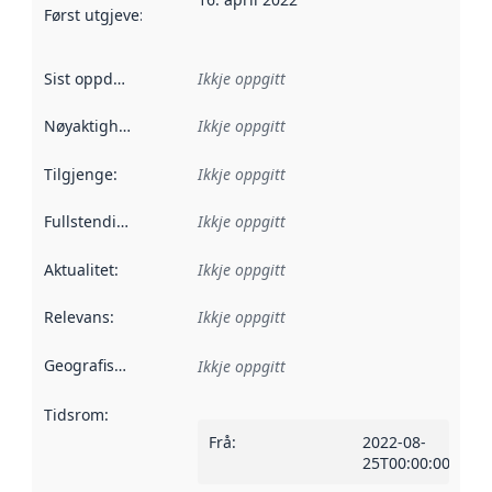
Først utgjeve
:
Denne datoen seier når dataa i dette datasettet 
Sist oppdatert
:
Ikkje oppgitt
Nøyaktigheit
:
Ikkje oppgitt
Tilgjenge
:
Ikkje oppgitt
Fullstendigheit
:
Ikkje oppgitt
Aktualitet
:
Ikkje oppgitt
Relevans
:
Ikkje oppgitt
Geografisk område
:
Ikkje oppgitt
Tidsrom
:
Frå
:
2022-08-
25T00:00:00Z