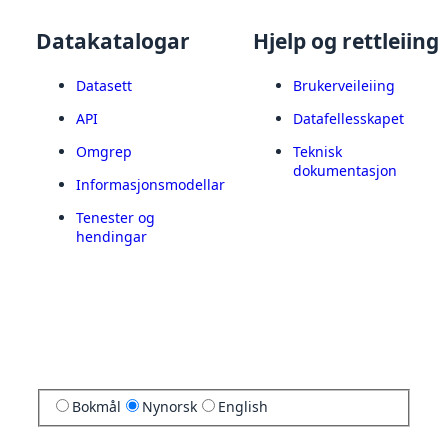
Datakatalogar
Hjelp og rettleiing
Datasett
Brukerveileiing
API
Datafellesskapet
Omgrep
Teknisk
dokumentasjon
Informasjonsmodellar
Tenester og
hendingar
Bokmål
Nynorsk
English