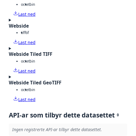
octet
bin
Last ned
Webside
tiff
tif
Last ned
Webside Tiled TIFF
octet
bin
Last ned
Webside Tiled GeoTIFF
octet
bin
Last ned
API-ar som tilbyr dette datasettet
0
Ingen registrerte API-ar tilbyr dette datasettet.