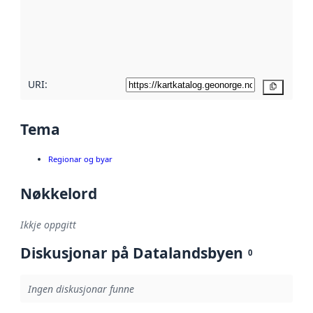
Les meir om
metadatakvalitet
her
URI:
Kopier
Tema
Regionar og byar
Nøkkelord
Ikkje oppgitt
Diskusjonar på Datalandsbyen
0
Ingen diskusjonar funne