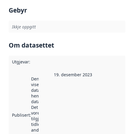
Gebyr
Ikkje oppgitt
Om datasettet
Utgjevar
:
19. desember 2023
Denne datoen
viser når
datasettet vart
henta inn av
data.norge.no.
Det kan ha
vore
Publisert
:
tilgjengeleg
tidlegare
andre stader.