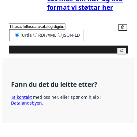
format vi støttar her
Kopier
Turtle
RDF/XML
JSON-LD
Kopier
Fann du det du leitte etter?
Ta kontakt
med oss her, eller spør om hjelp i
Datalandsbyen
.