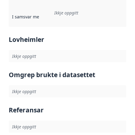
Ikkje oppgitt
I samsvar med
:
Referanse til ei implementeringsregel eller an
Lovheimler
Ikkje oppgitt
Omgrep brukte i datasettet
Ikkje oppgitt
Referansar
Ikkje oppgitt