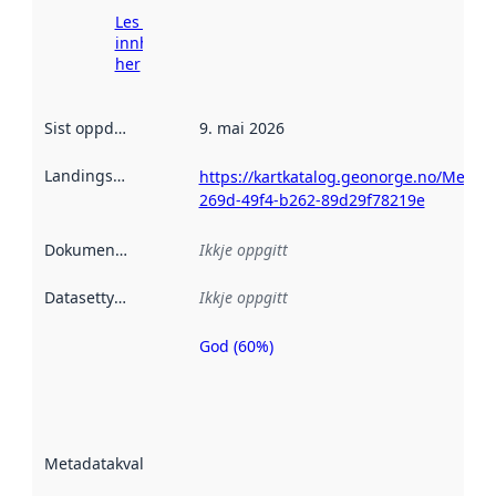
Les meir om
innhenting
her
Sist oppdatert
:
9. mai 2026
Landingsside
:
https://kartkatalog.geonorge.no/Metada
269d-49f4-b262-89d29f78219e
Dokumentasjon
:
Ikkje oppgitt
Datasettype
:
Ikkje oppgitt
God (60%)
Metadatakvalitet
er ein indikator
på kor godt
datasettene er
beskrive ved
Metadatakvalitet
:
hjelp av
metadata.