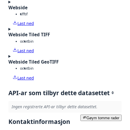
Webside
tiff
tif
Last ned
Webside Tiled TIFF
octet
bin
Last ned
Webside Tiled GeoTIFF
octet
bin
Last ned
API-ar som tilbyr dette datasettet
0
Ingen registrerte API-ar tilbyr dette datasettet.
Gøym tomme rader
Kontaktinformasjon