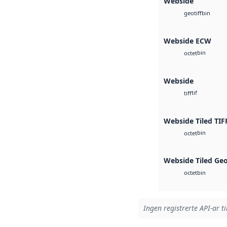
Webside
bin
geotiff
Webside ECW
bin
octet
Webside
tif
tiff
Webside Tiled TIF
bin
octet
Webside Tiled Ge
bin
octet
Ingen registrerte API-ar ti