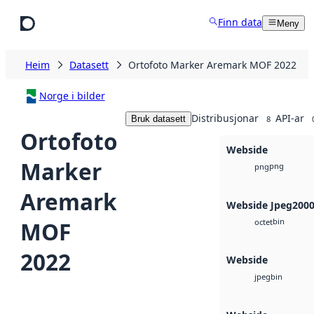
Hopp til hovudinnhald
Finn data
Meny
Heim
Datasett
Ortofoto Marker Aremark MOF 2022
Norge i bilder
Distribusjonar
API-ar
Bruk datasett
8
Ortofoto
Webside
Marker
png
png
Aremark
Webside Jpeg200
bin
MOF
octet
2022
Webside
bin
jpeg