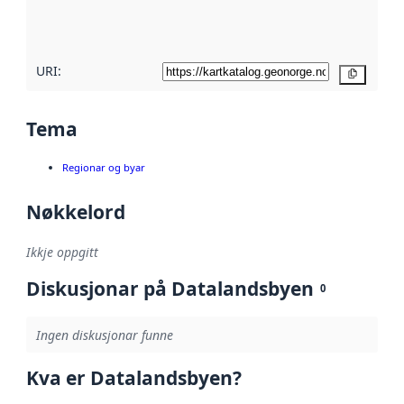
metadatakvalitet
her
URI:
Kopier
Tema
Regionar og byar
Nøkkelord
Ikkje oppgitt
Diskusjonar på Datalandsbyen
0
Ingen diskusjonar funne
Kva er Datalandsbyen?