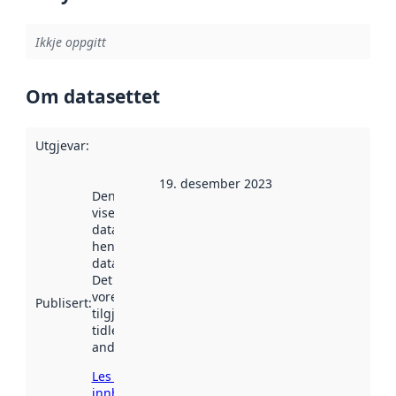
Ikkje oppgitt
Om datasettet
Utgjevar
:
19. desember 2023
Denne datoen
viser når
datasettet vart
henta inn av
data.norge.no.
Det kan ha
vore
Publisert
:
tilgjengeleg
tidlegare
andre stader.
Les meir om
innhenting