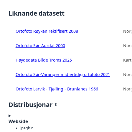
Liknande datasett
Ortofoto Røyken rektifisert 2008
Norg
Ortofoto Sør-Aurdal 2000
Norg
Høydedata Bilde Troms 2025
Kart
Ortofoto Sør-Varanger midlertidig ortofoto 2021
Norg
Ortofoto Larvik - Tjølling - Brunlanes 1966
Norg
Distribusjonar
8
Webside
jpeg
bin