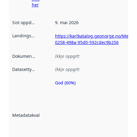
her
Sist oppdatert
:
9. mai 2026
Landingsside
:
https://kartkatalog.geonorge.no/Metad
0258-498a-95d0-592cdec9b256
Dokumentasjon
:
Ikkje oppgitt
Datasettype
:
Ikkje oppgitt
God (60%)
Metadatakvalitet
er ein indikator
på kor godt
datasettene er
beskrive ved
Metadatakvalitet
:
hjelp av
metadata.
Les meir om