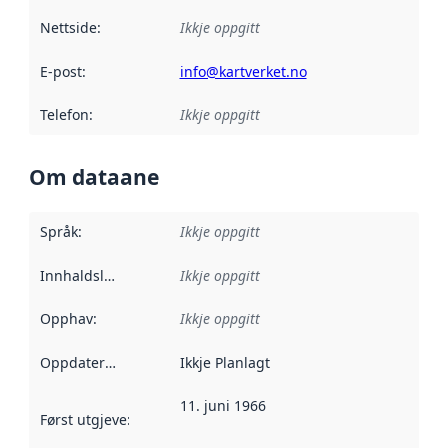
Nettside
:
Ikkje oppgitt
E-post
:
info@kartverket.no
Telefon
:
Ikkje oppgitt
Om dataane
Språk
:
Ikkje oppgitt
Innhaldsleverandørar
Ikkje oppgitt
:
Opphav
:
Ikkje oppgitt
Oppdateringsfrekvens
Ikkje Planlagt
:
11. juni 1966
Først utgjeve
:
Denne datoen seier når dataa i dette datasettet 