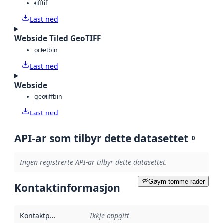
tiff
tif
Last ned
Webside Tiled GeoTIFF
octet
bin
Last ned
Webside
geotiff
bin
Last ned
API-ar som tilbyr dette datasettet
0
Ingen registrerte API-ar tilbyr dette datasettet.
Gøym tomme rader
Kontaktinformasjon
Kontaktpunkt
:
Ikkje oppgitt