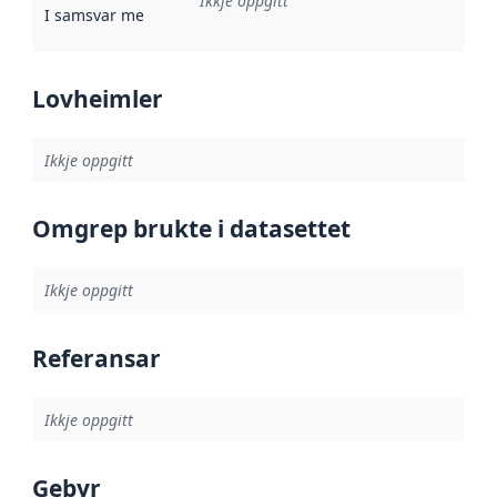
Ikkje oppgitt
I samsvar med
:
Referanse til ei implementeringsregel eller an
Lovheimler
Ikkje oppgitt
Omgrep brukte i datasettet
Ikkje oppgitt
Referansar
Ikkje oppgitt
Gebyr