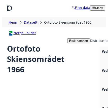
Hopp til hovudinnhald
Finn data
Meny
Heim
Datasett
Ortofoto Skiensområdet 1966
Norge i bilder
Distribusjo
Bruk datasett
Ortofoto
We
Skiensområdet
1966
Web
Web