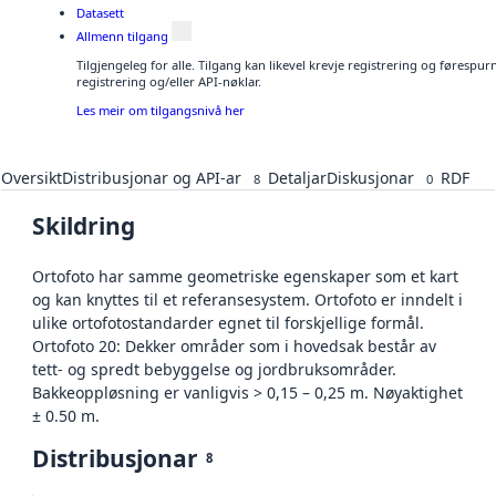
Datasett
Allmenn tilgang
Tilgjengeleg for alle. Tilgang kan likevel krevje registrering og førespu
registrering og/eller API-nøklar.
Les meir om tilgangsnivå her
Oversikt
Distribusjonar og API-ar
Detaljar
Diskusjonar
RDF
8
0
Skildring
Ortofoto har samme geometriske egenskaper som et kart
og kan knyttes til et referansesystem. Ortofoto er inndelt i
ulike ortofotostandarder egnet til forskjellige formål.
Ortofoto 20: Dekker områder som i hovedsak består av
tett- og spredt bebyggelse og jordbruksområder.
Bakkeoppløsning er vanligvis > 0,15 – 0,25 m. Nøyaktighet
± 0.50 m.
Distribusjonar
8