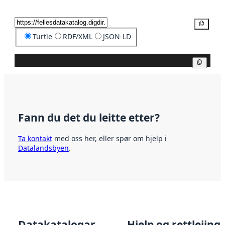
Kopier
Turtle
RDF/XML
JSON-LD
Kopier
Fann du det du leitte etter?
Ta kontakt
med oss her, eller spør om hjelp i
Datalandsbyen
.
Datakatalogar
Hjelp og rettleiing