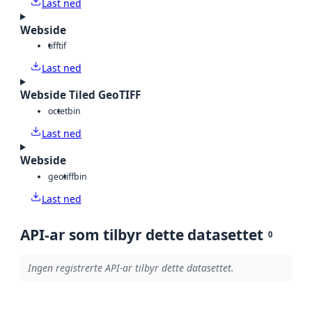
Last ned
Webside
tiff
tif
Last ned
Webside Tiled GeoTIFF
octet
bin
Last ned
Webside
geotiff
bin
Last ned
API-ar som tilbyr dette datasettet
0
Ingen registrerte API-ar tilbyr dette datasettet.