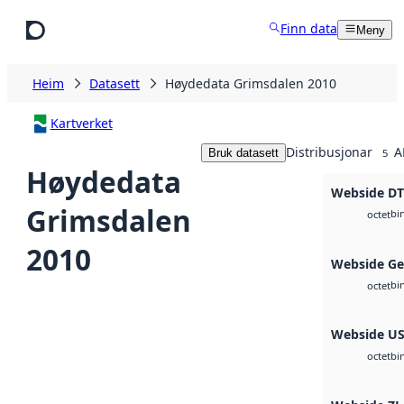
Hopp til hovudinnhald
Finn data
Meny
Heim
Datasett
Høydedata Grimsdalen 2010
Kartverket
Distribusjonar
A
Bruk datasett
5
Høydedata
Webside D
Grimsdalen
bi
octet
2010
Webside Ge
bi
octet
Webside U
bi
octet