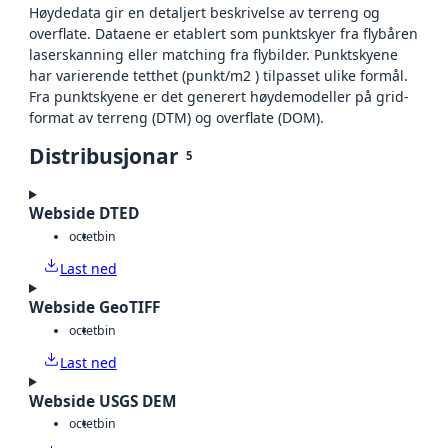
Høydedata gir en detaljert beskrivelse av terreng og
overflate. Dataene er etablert som punktskyer fra flybåren
laserskanning eller matching fra flybilder. Punktskyene
har varierende tetthet (punkt/m2 ) tilpasset ulike formål.
Fra punktskyene er det generert høydemodeller på grid-
format av terreng (DTM) og overflate (DOM).
Distribusjonar
5
Webside DTED
octet
bin
Last ned
Webside GeoTIFF
octet
bin
Last ned
Webside USGS DEM
octet
bin