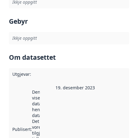
Ikkje oppgitt
Gebyr
Ikkje oppgitt
Om datasettet
Utgjevar
:
19. desember 2023
Denne datoen
viser når
datasettet vart
henta inn av
data.norge.no.
Det kan ha
vore
Publisert
:
tilgjengeleg