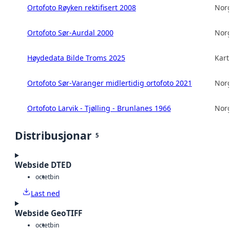
Ortofoto Røyken rektifisert 2008
Norg
Ortofoto Sør-Aurdal 2000
Norg
Høydedata Bilde Troms 2025
Kart
Ortofoto Sør-Varanger midlertidig ortofoto 2021
Norg
Ortofoto Larvik - Tjølling - Brunlanes 1966
Norg
Distribusjonar
5
Webside DTED
octet
bin
Last ned
Webside GeoTIFF
octet
bin