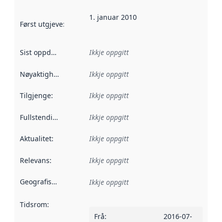
1. januar 2010
Først utgjeve
:
Denne datoen seier når dataa i dette datasettet 
Sist oppdatert
:
Ikkje oppgitt
Nøyaktigheit
:
Ikkje oppgitt
Tilgjenge
:
Ikkje oppgitt
Fullstendigheit
:
Ikkje oppgitt
Aktualitet
:
Ikkje oppgitt
Relevans
:
Ikkje oppgitt
Geografisk område
:
Ikkje oppgitt
Tidsrom
:
Frå
:
2016-07-