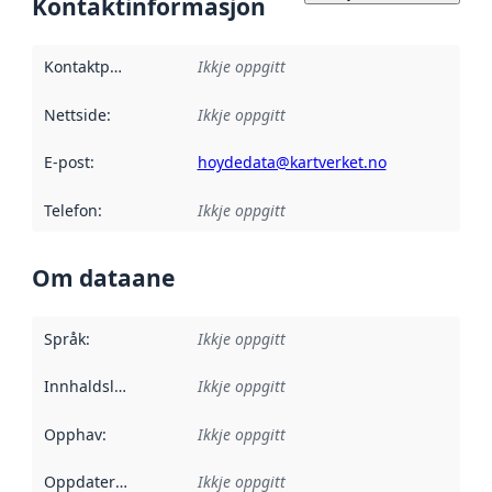
Kontaktinformasjon
Kontaktpunkt
:
Ikkje oppgitt
Nettside
:
Ikkje oppgitt
E-post
:
hoydedata@kartverket.no
Telefon
:
Ikkje oppgitt
Om dataane
Språk
:
Ikkje oppgitt
Innhaldsleverandørar
Ikkje oppgitt
:
Opphav
:
Ikkje oppgitt
Oppdateringsfrekvens
Ikkje oppgitt
: