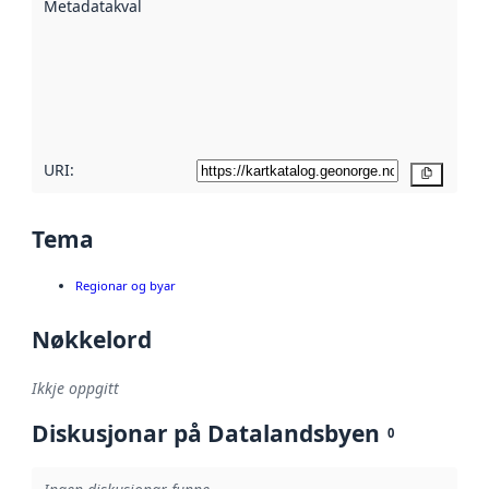
Metadatakvalitet
:
hjelp av
metadata.
Les meir om
metadatakvalitet
her
URI:
Kopier
Tema
Regionar og byar
Nøkkelord
Ikkje oppgitt
Diskusjonar på Datalandsbyen
0