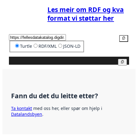
Les meir om RDF og kva
format vi støttar her
Kopier
Turtle
RDF/XML
JSON-LD
Kopier
Fann du det du leitte etter?
Ta kontakt
med oss her, eller spør om hjelp i
Datalandsbyen
.