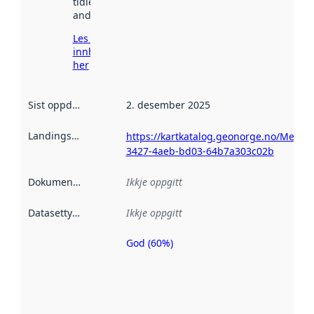
tidlegare
andre stader.
Les meir om
innhenting
her
Sist oppdatert
:
2. desember 2025
Landingsside
:
https://kartkatalog.geonorge.no/Metad
3427-4aeb-bd03-64b7a303c02b
Dokumentasjon
:
Ikkje oppgitt
Datasettype
:
Ikkje oppgitt
God (60%)
Metadatakvalitet
er ein indikator
på kor godt
datasettene er
beskrive ved