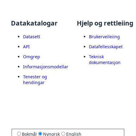
Datakatalogar
Hjelp og rettleiing
Datasett
Brukerveileiing
API
Datafellesskapet
Omgrep
Teknisk
dokumentasjon
Informasjonsmodellar
Tenester og
hendingar
Bokmål
Nynorsk
English