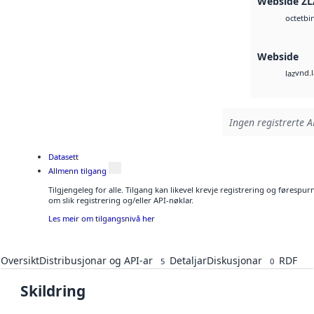
Webside ZL
bi
octet
Webside
vnd.l
laz
Ingen registrerte AP
Datasett
Allmenn tilgang
Tilgjengeleg for alle. Tilgang kan likevel krevje registrering og føresp
om slik registrering og/eller API-nøklar.
Les meir om tilgangsnivå her
Oversikt
Distribusjonar og API-ar
Detaljar
Diskusjonar
RDF
5
0
Skildring