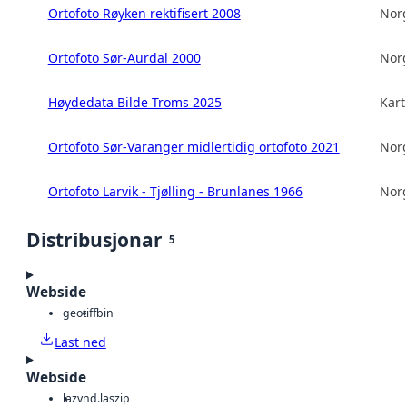
Ortofoto Røyken rektifisert 2008
Norg
Ortofoto Sør-Aurdal 2000
Norg
Høydedata Bilde Troms 2025
Kart
Ortofoto Sør-Varanger midlertidig ortofoto 2021
Norg
Ortofoto Larvik - Tjølling - Brunlanes 1966
Norg
Distribusjonar
5
Webside
geotiff
bin
Last ned
Webside
laz
vnd.laszip