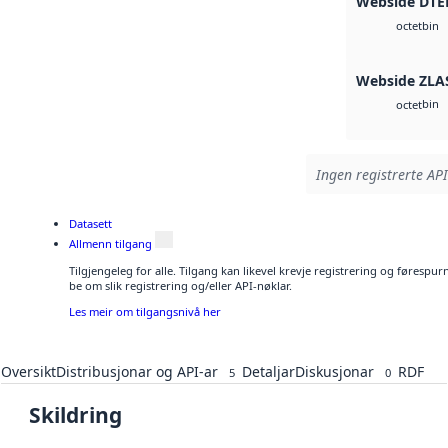
Webside DTE
bin
octet
Webside ZLA
bin
octet
Ingen registrerte API
Datasett
Allmenn tilgang
Tilgjengeleg for alle. Tilgang kan likevel krevje registrering og førespu
be om slik registrering og/eller API-nøklar.
Les meir om tilgangsnivå her
Oversikt
Distribusjonar og API-ar
Detaljar
Diskusjonar
RDF
5
0
Skildring