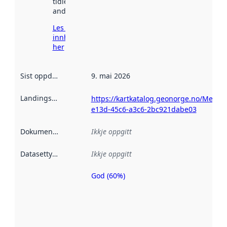
tidlegare
andre stader.
Les meir om
innhenting
her
Sist oppdatert
:
9. mai 2026
Landingsside
:
https://kartkatalog.geonorge.no/Metad
e13d-45c6-a3c6-2bc921dabe03
Dokumentasjon
:
Ikkje oppgitt
Datasettype
:
Ikkje oppgitt
God (60%)
Metadatakvalitet
er ein indikator
på kor godt
datasettene er
beskrive ved