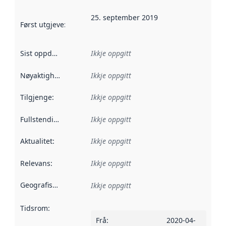
25. september 2019
Først utgjeve
:
Denne datoen seier når dataa i dette datasettet 
Sist oppdatert
:
Ikkje oppgitt
Nøyaktigheit
:
Ikkje oppgitt
Tilgjenge
:
Ikkje oppgitt
Fullstendigheit
:
Ikkje oppgitt
Aktualitet
:
Ikkje oppgitt
Relevans
:
Ikkje oppgitt
Geografisk område
:
Ikkje oppgitt
Tidsrom
:
Frå
:
2020-04-