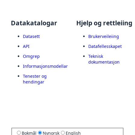
Datakatalogar
Hjelp og rettleiing
Datasett
Brukerveileiing
API
Datafellesskapet
Omgrep
Teknisk
dokumentasjon
Informasjonsmodellar
Tenester og
hendingar
Bokmål
Nynorsk
English