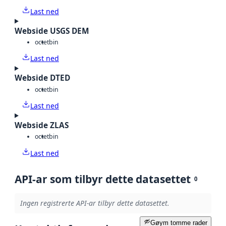
Last ned
Webside USGS DEM
octet
bin
Last ned
Webside DTED
octet
bin
Last ned
Webside ZLAS
octet
bin
Last ned
API-ar som tilbyr dette datasettet
0
Ingen registrerte API-ar tilbyr dette datasettet.
Gøym tomme rader