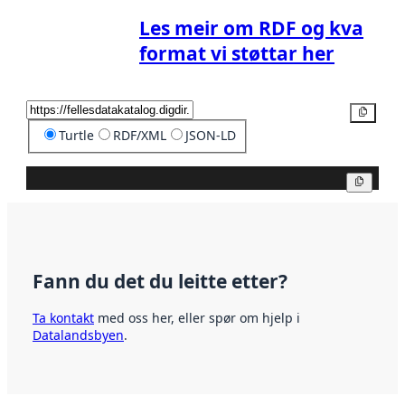
Les meir om RDF og kva
format vi støttar her
Kopier
Turtle
RDF/XML
JSON-LD
Kopier
Fann du det du leitte etter?
Ta kontakt
med oss her, eller spør om hjelp i
Datalandsbyen
.