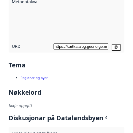
Metadatakvalitet
:
hjelp av
metadata.
Les meir om
metadatakvalitet
her
URI:
Kopier
Tema
Regionar og byar
Nøkkelord
Ikkje oppgitt
Diskusjonar på Datalandsbyen
0