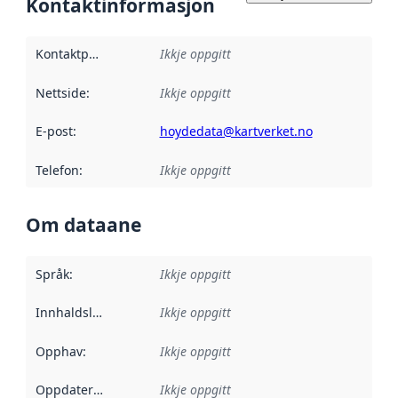
Kontaktinformasjon
Kontaktpunkt
:
Ikkje oppgitt
Nettside
:
Ikkje oppgitt
E-post
:
hoydedata@kartverket.no
Telefon
:
Ikkje oppgitt
Om dataane
Språk
:
Ikkje oppgitt
Innhaldsleverandørar
Ikkje oppgitt
:
Opphav
:
Ikkje oppgitt
Oppdateringsfrekvens
Ikkje oppgitt
: