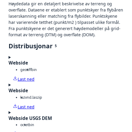
Høydedata gir en detaljert beskrivelse av terreng og
overflate. Dataene er etablert som punktskyer fra flybåren
laserskanning eller matching fra flybilder. Punktskyene
har varierende tetthet (punkt/m2 ) tilpasset ulike formål.
Fra punktskyene er det generert høydemodeller på grid-
format av terreng (DTM) og overflate (DOM).
Distribusjonar
5
Webside
geotiff
bin
Last ned
Webside
laz
vnd.laszip
Last ned
Webside USGS DEM
octet
bin