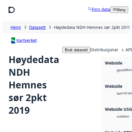
Hopp til hovudinnhald
Finn data
Meny
Heim
Datasett
Høydedata NDH Hemnes sør 2pkt 2019
Kartverket
Distribusjonar
API
Bruk datasett
5
Høydedata
Webside
NDH
bin
geotiff
Hemnes
Webside
vnd.las
sør 2pkt
laz
2019
Webside US
bin
octet