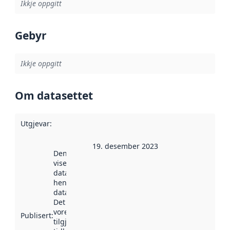
Ikkje oppgitt
Gebyr
Ikkje oppgitt
Om datasettet
Utgjevar
:
19. desember 2023
Denne datoen
viser når
datasettet vart
henta inn av
data.norge.no.
Det kan ha
vore
Publisert
:
tilgjengeleg