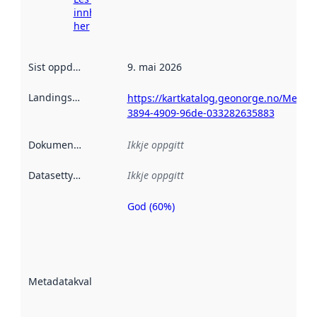
innhenting
her
Sist oppdatert
:
9. mai 2026
Landingsside
:
https://kartkatalog.geonorge.no/Metad
3894-4909-96de-033282635883
Dokumentasjon
:
Ikkje oppgitt
Datasettype
:
Ikkje oppgitt
God (60%)
Metadatakvalitet
er ein indikator
på kor godt
datasettene er
beskrive ved
Metadatakvalitet
:
hjelp av
metadata.