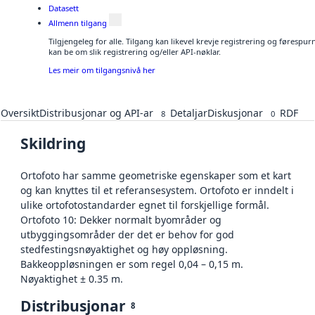
Datasett
Allmenn tilgang
Tilgjengeleg for alle. Tilgang kan likevel krevje registrering og førespu
kan be om slik registrering og/eller API-nøklar.
Les meir om tilgangsnivå her
Oversikt
Distribusjonar og API-ar
Detaljar
Diskusjonar
RDF
8
0
Skildring
Ortofoto har samme geometriske egenskaper som et kart
og kan knyttes til et referansesystem. Ortofoto er inndelt i
ulike ortofotostandarder egnet til forskjellige formål.
Ortofoto 10: Dekker normalt byområder og
utbyggingsområder der det er behov for god
stedfestingsnøyaktighet og høy oppløsning.
Bakkeoppløsningen er som regel 0,04 – 0,15 m.
Nøyaktighet ± 0.35 m.
Distribusjonar
8