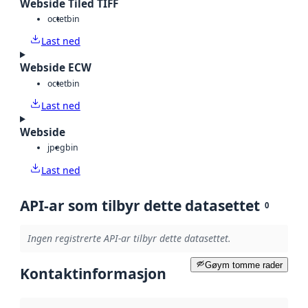
Webside Tiled TIFF
octet
bin
Last ned
Webside ECW
octet
bin
Last ned
Webside
jpeg
bin
Last ned
API-ar som tilbyr dette datasettet
0
Ingen registrerte API-ar tilbyr dette datasettet.
Gøym tomme rader
Kontaktinformasjon