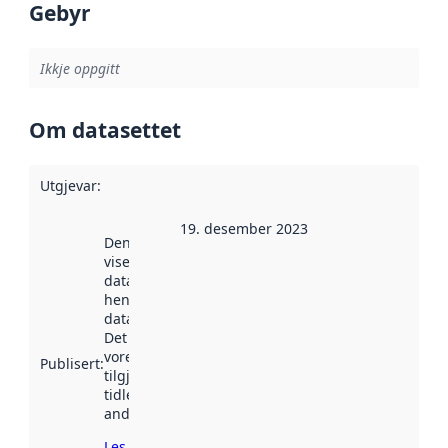
Gebyr
Ikkje oppgitt
Om datasettet
Utgjevar
:
19. desember 2023
Denne datoen
viser når
datasettet vart
henta inn av
data.norge.no.
Det kan ha
vore
Publisert
:
tilgjengeleg
tidlegare
andre stader.
Les meir om