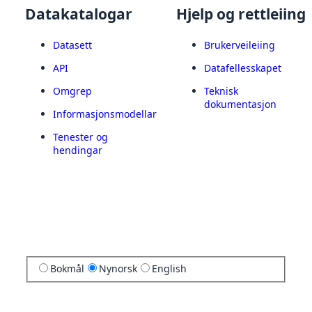
Datakatalogar
Hjelp og rettleiing
Datasett
Brukerveileiing
API
Datafellesskapet
Omgrep
Teknisk
dokumentasjon
Informasjonsmodellar
Tenester og
hendingar
Bokmål
Nynorsk
English