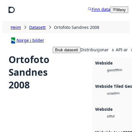
Hopp til hovudinnhald
Finn data
Meny
Heim
Datasett
Ortofoto Sandnes 2008
Norge i bilder
Distribusjonar
API-ar
Bruk datasett
8
Ortofoto
Webside
Sandnes
bin
geotiff
2008
Webside Tiled Ge
bin
octet
Webside
tif
tiff