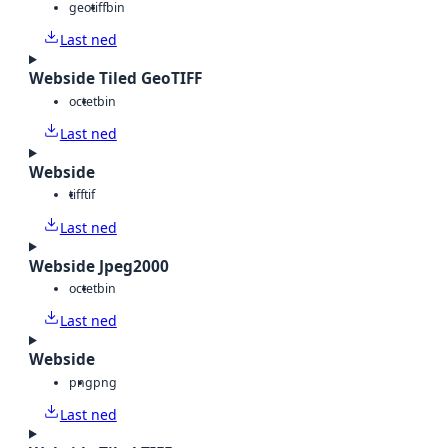
geotiff
bin
Last ned
Webside Tiled GeoTIFF
octet
bin
Last ned
Webside
tiff
tif
Last ned
Webside Jpeg2000
octet
bin
Last ned
Webside
png
png
Last ned