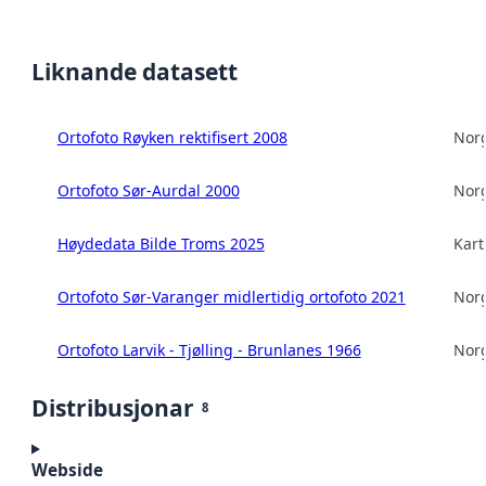
Liknande datasett
Ortofoto Røyken rektifisert 2008
Norg
Ortofoto Sør-Aurdal 2000
Norg
Høydedata Bilde Troms 2025
Kart
Ortofoto Sør-Varanger midlertidig ortofoto 2021
Norg
Ortofoto Larvik - Tjølling - Brunlanes 1966
Norg
Distribusjonar
8
Webside