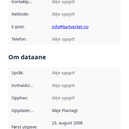
Kontaktpunkt
:
Ikkje oppgitt
Nettside
:
Ikkje oppgitt
E-post
:
info@kartverket.no
Telefon
:
Ikkje oppgitt
Om dataane
Språk
:
Ikkje oppgitt
Innhaldsleverandørar
Ikkje oppgitt
:
Opphav
:
Ikkje oppgitt
Oppdateringsfrekvens
Ikkje Planlagt
:
23. august 2008
Først utgjeve
:
Denne datoen seier når dataa i dette datasettet 