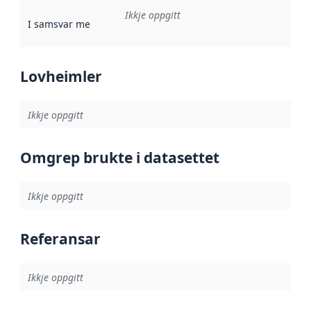
Ikkje oppgitt
I samsvar med
:
Referanse til ei implementeringsregel eller an
Lovheimler
Ikkje oppgitt
Omgrep brukte i datasettet
Ikkje oppgitt
Referansar
Ikkje oppgitt