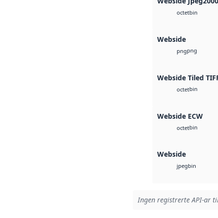
Webside Jpeg200
bin
octet
Webside
png
png
Webside Tiled TIF
bin
octet
Webside ECW
bin
octet
Webside
bin
jpeg
Ingen registrerte API-ar ti