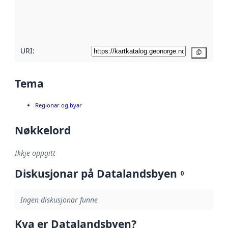
Les meir om
metadatakvalitet
her
URI:
Kopier
Tema
Regionar og byar
Nøkkelord
Ikkje oppgitt
Diskusjonar på Datalandsbyen
0
Ingen diskusjonar funne
Kva er Datalandsbyen?