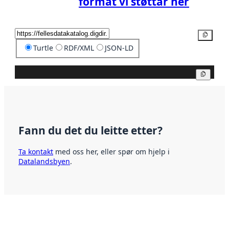
format vi støttar her
Kopier
Turtle
RDF/XML
JSON-LD
Kopier
Fann du det du leitte etter?
Ta kontakt
med oss her, eller spør om hjelp i
Datalandsbyen
.