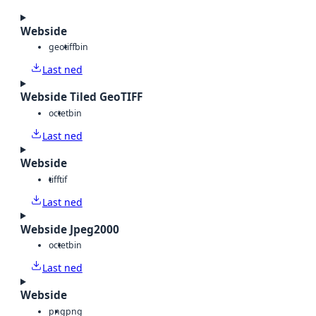
Webside
geotiff
bin
Last ned
Webside Tiled GeoTIFF
octet
bin
Last ned
Webside
tiff
tif
Last ned
Webside Jpeg2000
octet
bin
Last ned
Webside
png
png