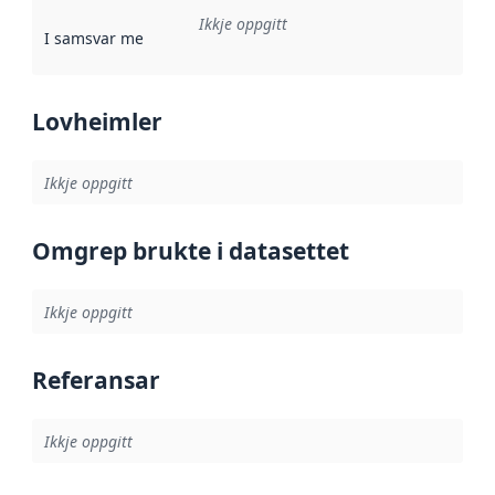
Ikkje oppgitt
I samsvar med
:
Referanse til ei implementeringsregel eller an
Lovheimler
Ikkje oppgitt
Omgrep brukte i datasettet
Ikkje oppgitt
Referansar
Ikkje oppgitt