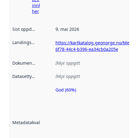
innhenting
her
Sist oppdatert
:
9. mai 2026
Landingsside
:
https://kartkatalog.geonorge.no/Metada
6f78-44c4-b396-ea34cb0a205e
Dokumentasjon
:
Ikkje oppgitt
Datasettype
:
Ikkje oppgitt
God (60%)
Metadatakvalitet
er ein indikator
på kor godt
datasettene er
beskrive ved
Metadatakvalitet
:
hjelp av
metadata.