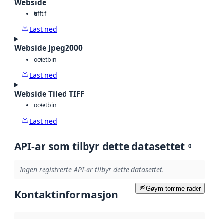
Webside
tiff
tif
Last ned
Webside Jpeg2000
octet
bin
Last ned
Webside Tiled TIFF
octet
bin
Last ned
API-ar som tilbyr dette datasettet
0
Ingen registrerte API-ar tilbyr dette datasettet.
Gøym tomme rader
Kontaktinformasjon