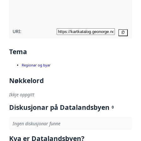
Les meir om
metadatakvalitet
her
URI:
Kopier
Tema
Regionar og byar
Nøkkelord
Ikkje oppgitt
Diskusjonar på Datalandsbyen
0
Ingen diskusjonar funne
Kva er Datalandsbyen?