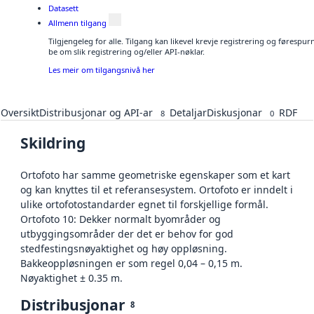
Datasett
Allmenn tilgang
Tilgjengeleg for alle. Tilgang kan likevel krevje registrering og førespu
be om slik registrering og/eller API-nøklar.
Les meir om tilgangsnivå her
Oversikt
Distribusjonar og API-ar
Detaljar
Diskusjonar
RDF
8
0
Skildring
Ortofoto har samme geometriske egenskaper som et kart
og kan knyttes til et referansesystem. Ortofoto er inndelt i
ulike ortofotostandarder egnet til forskjellige formål.
Ortofoto 10: Dekker normalt byområder og
utbyggingsområder der det er behov for god
stedfestingsnøyaktighet og høy oppløsning.
Bakkeoppløsningen er som regel 0,04 – 0,15 m.
Nøyaktighet ± 0.35 m.
Distribusjonar
8