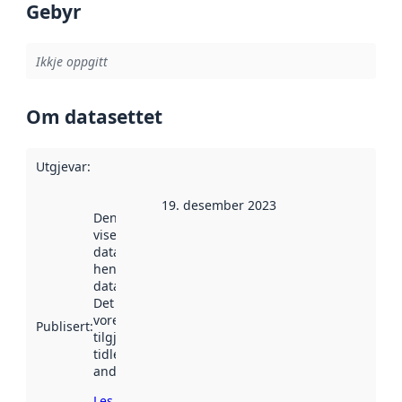
Gebyr
Ikkje oppgitt
Om datasettet
Utgjevar
:
19. desember 2023
Denne datoen
viser når
datasettet vart
henta inn av
data.norge.no.
Det kan ha
vore
Publisert
:
tilgjengeleg
tidlegare
andre stader.
Les meir om