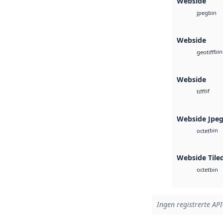
Webside
bin
jpeg
Webside
bin
geotiff
Webside
tif
tiff
Webside Jpe
bin
octet
Webside Tile
bin
octet
Ingen registrerte API-