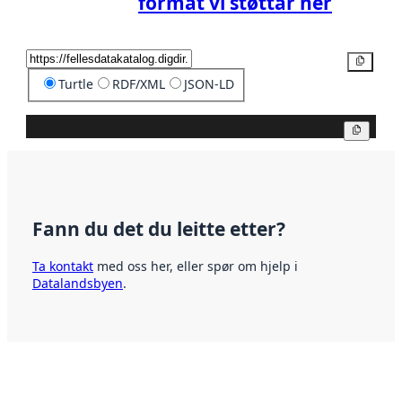
format vi støttar her
Kopier
Turtle
RDF/XML
JSON-LD
Kopier
Fann du det du leitte etter?
Ta kontakt
med oss her, eller spør om hjelp i
Datalandsbyen
.