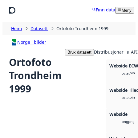
Hopp til hovudinnhald
Finn data
Meny
Heim
Datasett
Ortofoto Trondheim 1999
Norge i bilder
Distribusjonar
API
Bruk datasett
8
Ortofoto
Webside EC
Trondheim
bin
octet
1999
Webside Tile
bin
octet
Webside
png
png