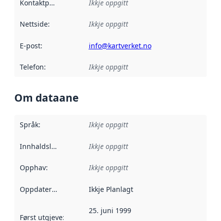
Kontaktpunkt
:
Ikkje oppgitt
Nettside
:
Ikkje oppgitt
E-post
:
info@kartverket.no
Telefon
:
Ikkje oppgitt
Om dataane
Språk
:
Ikkje oppgitt
Innhaldsleverandørar
Ikkje oppgitt
:
Opphav
:
Ikkje oppgitt
Oppdateringsfrekvens
Ikkje Planlagt
:
25. juni 1999
Først utgjeve
:
Denne datoen seier når dataa i dette datasettet 