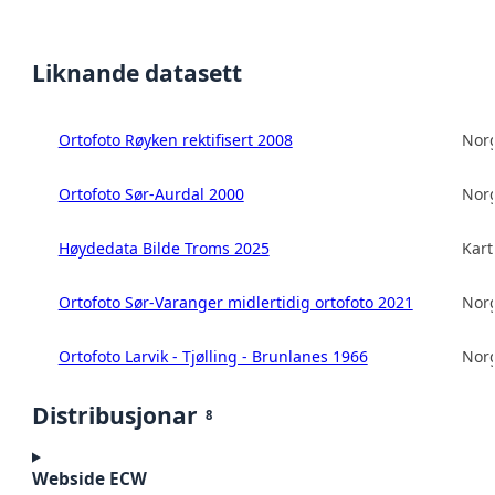
Liknande datasett
Ortofoto Røyken rektifisert 2008
Norg
Ortofoto Sør-Aurdal 2000
Norg
Høydedata Bilde Troms 2025
Kart
Ortofoto Sør-Varanger midlertidig ortofoto 2021
Norg
Ortofoto Larvik - Tjølling - Brunlanes 1966
Norg
Distribusjonar
8
Webside ECW