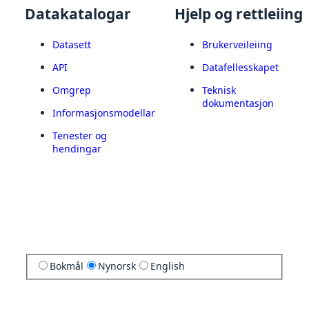
Datakatalogar
Hjelp og rettleiing
Datasett
Brukerveileiing
API
Datafellesskapet
Omgrep
Teknisk
dokumentasjon
Informasjonsmodellar
Tenester og
hendingar
Bokmål
Nynorsk
English