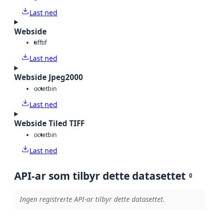
Last ned
Webside
tiff
tif
Last ned
Webside Jpeg2000
octet
bin
Last ned
Webside Tiled TIFF
octet
bin
Last ned
API-ar som tilbyr dette datasettet
0
Ingen registrerte API-ar tilbyr dette datasettet.