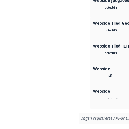
Webside Jpeg200
bin
octet
Webside Tiled Ge
bin
octet
Webside Tiled TIF
bin
octet
Webside
tif
tiff
Webside
bin
geotiff
Ingen registrerte API-ar ti