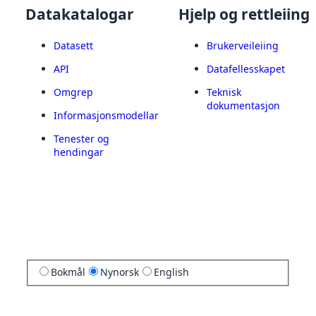
Datakatalogar
Hjelp og rettleiing
Datasett
Brukerveileiing
API
Datafellesskapet
Omgrep
Teknisk
dokumentasjon
Informasjonsmodellar
Tenester og
hendingar
Bokmål
Nynorsk
English