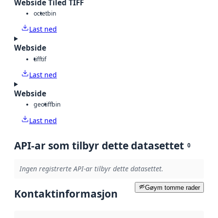
Webside Tiled TIFF
octet
bin
Last ned
Webside
tiff
tif
Last ned
Webside
geotiff
bin
Last ned
API-ar som tilbyr dette datasettet
0
Ingen registrerte API-ar tilbyr dette datasettet.
Gøym tomme rader
Kontaktinformasjon