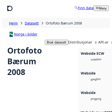
Hopp til hovudinnhald
Finn data
Meny
Heim
Datasett
Ortofoto Bærum 2008
Norge i bilder
Distribusjonar
API-ar
Bruk datasett
8
Ortofoto
Webside ECW
Bærum
bin
octet
2008
Webside
bin
jpeg
Webside
png
png