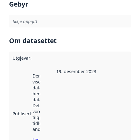
Gebyr
Ikkje oppgitt
Om datasettet
Utgjevar
:
19. desember 2023
Denne datoen
viser når
datasettet vart
henta inn av
data.norge.no.
Det kan ha
vore
Publisert
:
tilgjengeleg
tidlegare
andre stader.
Les meir om