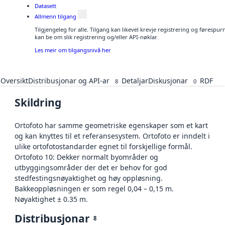
Datasett
Allmenn tilgang
Tilgjengeleg for alle. Tilgang kan likevel krevje registrering og førespu
kan be om slik registrering og/eller API-nøklar.
Les meir om tilgangsnivå her
Oversikt
Distribusjonar og API-ar
Detaljar
Diskusjonar
RDF
8
0
Skildring
Ortofoto har samme geometriske egenskaper som et kart
og kan knyttes til et referansesystem. Ortofoto er inndelt i
ulike ortofotostandarder egnet til forskjellige formål.
Ortofoto 10: Dekker normalt byområder og
utbyggingsområder der det er behov for god
stedfestingsnøyaktighet og høy oppløsning.
Bakkeoppløsningen er som regel 0,04 – 0,15 m.
Nøyaktighet ± 0.35 m.
Distribusjonar
8