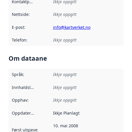
Kontaktpunkt
:
Ikkje oppgitt
Nettside
:
Ikkje oppgitt
E-post
:
info@kartverket.no
Telefon
:
Ikkje oppgitt
Om dataane
Språk
:
Ikkje oppgitt
Innhaldsleverandørar
Ikkje oppgitt
:
Opphav
:
Ikkje oppgitt
Oppdateringsfrekvens
Ikkje Planlagt
:
10. mai 2008
Først utgjeve
:
Denne datoen seier når dataa i dette datasettet 