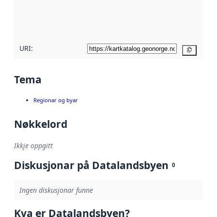
Les meir om
metadatakvalitet
her
URI:
Kopier
Tema
Regionar og byar
Nøkkelord
Ikkje oppgitt
Diskusjonar på Datalandsbyen
0
Ingen diskusjonar funne
Kva er Datalandsbyen?