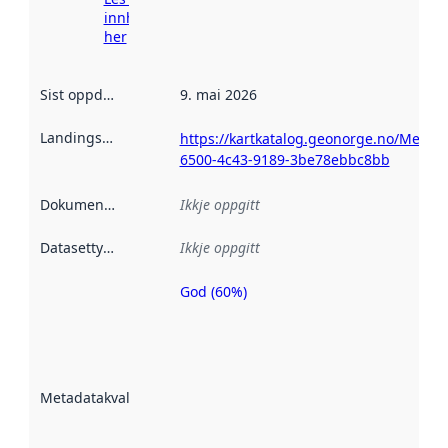
innhenting
her
Sist oppdatert
:
9. mai 2026
Landingsside
:
https://kartkatalog.geonorge.no/Metad
6500-4c43-9189-3be78ebbc8bb
Dokumentasjon
:
Ikkje oppgitt
Datasettype
:
Ikkje oppgitt
God (60%)
Metadatakvalitet
er ein indikator
på kor godt
datasettene er
beskrive ved
Metadatakvalitet
:
hjelp av
metadata.