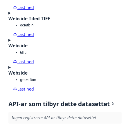
Last ned
Webside Tiled TIFF
octet
bin
Last ned
Webside
tiff
tif
Last ned
Webside
geotiff
bin
Last ned
API-ar som tilbyr dette datasettet
0
Ingen registrerte API-ar tilbyr dette datasettet.