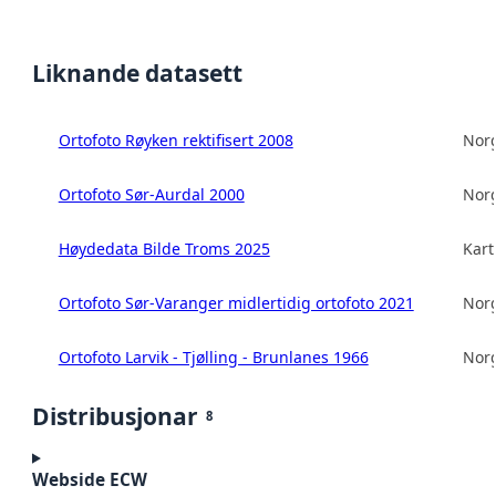
Liknande datasett
Ortofoto Røyken rektifisert 2008
Norg
Ortofoto Sør-Aurdal 2000
Norg
Høydedata Bilde Troms 2025
Kart
Ortofoto Sør-Varanger midlertidig ortofoto 2021
Norg
Ortofoto Larvik - Tjølling - Brunlanes 1966
Norg
Distribusjonar
8
Webside ECW