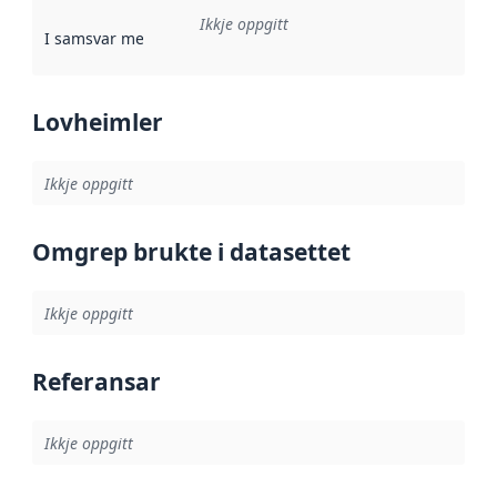
Ikkje oppgitt
I samsvar med
:
Referanse til ei implementeringsregel eller an
Lovheimler
Ikkje oppgitt
Omgrep brukte i datasettet
Ikkje oppgitt
Referansar
Ikkje oppgitt