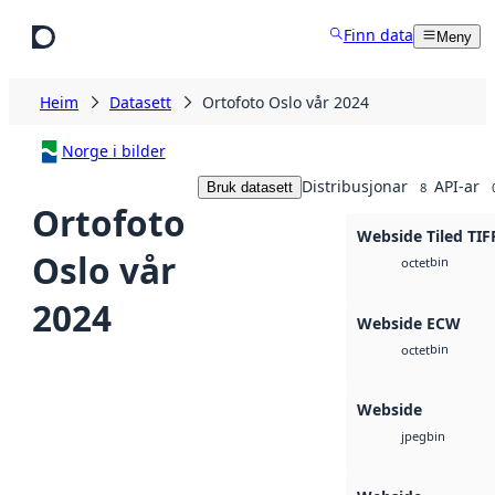
Hopp til hovudinnhald
Finn data
Meny
Heim
Datasett
Ortofoto Oslo vår 2024
Norge i bilder
Distribusjonar
API-ar
Bruk datasett
8
Ortofoto
Webside Tiled TIF
Oslo vår
bin
octet
2024
Webside ECW
bin
octet
Webside
bin
jpeg