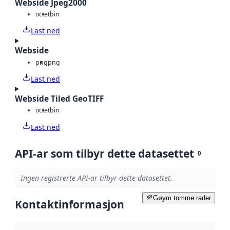
Webside Jpeg2000
octet
bin
Last ned
Webside
png
png
Last ned
Webside Tiled GeoTIFF
octet
bin
Last ned
API-ar som tilbyr dette datasettet
0
Ingen registrerte API-ar tilbyr dette datasettet.
Gøym tomme rader
Kontaktinformasjon