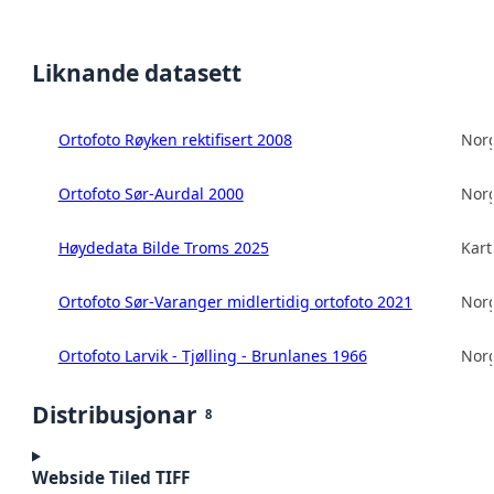
Liknande datasett
Ortofoto Røyken rektifisert 2008
Norg
Ortofoto Sør-Aurdal 2000
Norg
Høydedata Bilde Troms 2025
Kart
Ortofoto Sør-Varanger midlertidig ortofoto 2021
Norg
Ortofoto Larvik - Tjølling - Brunlanes 1966
Norg
Distribusjonar
8
Webside Tiled TIFF