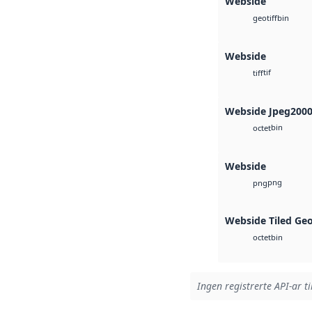
Webside
bin
geotiff
Webside
tif
tiff
Webside Jpeg200
bin
octet
Webside
png
png
Webside Tiled Ge
bin
octet
Ingen registrerte API-ar ti