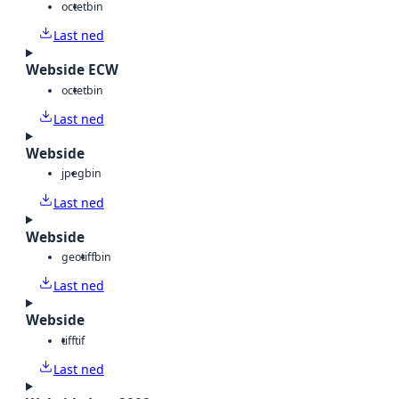
octet
bin
Last ned
Webside ECW
octet
bin
Last ned
Webside
jpeg
bin
Last ned
Webside
geotiff
bin
Last ned
Webside
tiff
tif
Last ned