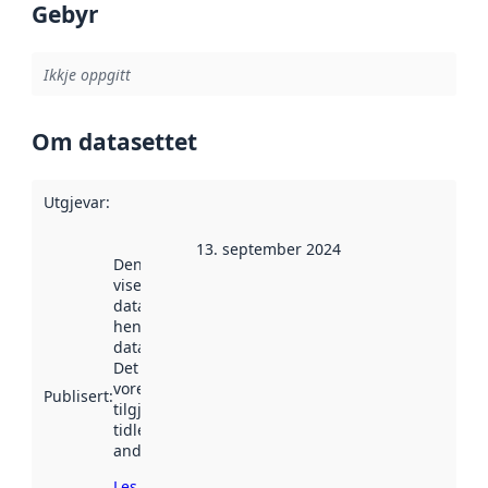
Gebyr
Ikkje oppgitt
Om datasettet
Utgjevar
:
13. september 2024
Denne datoen
viser når
datasettet vart
henta inn av
data.norge.no.
Det kan ha
vore
Publisert
:
tilgjengeleg
tidlegare
andre stader.
Les meir om