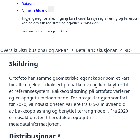
Datasett
Allmenn tilgang
Tilgjengeleg for alle. Tilgang kan likevel krevje registrering og førespu
kan be om slik registrering og/eller API-nøklar.
Les meir om tilgangsnivå her
Oversikt
Distribusjonar og API-ar
Detaljar
Diskusjonar
RDF
8
0
Skildring
Ortofoto har samme geometriske egenskaper som et kart
for alle objekter lokalisert på bakkenivå og kan knyttes til
et referansesystem. Bakkeoppløsning på ortofoto varierer
og er oppgitt i metadataene. For prosjekter gjennomført
før 2020, vil nøyaktigheten variere fra 0,5-2 m avhengig
av bakkeoppløsning og benyttet terrengmodell. Fra 2020
er nøyaktigheten til produktet oppgitt i
metadatainformasjonen.
Distribusjonar
8