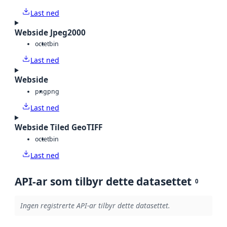
Last ned
Webside Jpeg2000
octet
bin
Last ned
Webside
png
png
Last ned
Webside Tiled GeoTIFF
octet
bin
Last ned
API-ar som tilbyr dette datasettet
0
Ingen registrerte API-ar tilbyr dette datasettet.