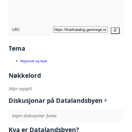
Les meir om
metadatakvalitet
her
URI:
Kopier
Tema
Regionar og byar
Nøkkelord
Ikkje oppgitt
Diskusjonar på Datalandsbyen
0
Ingen diskusjonar funne
Kva er Datalandsbyen?