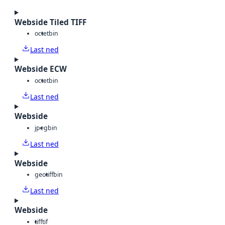
Webside Tiled TIFF
octet
bin
Last ned
Webside ECW
octet
bin
Last ned
Webside
jpeg
bin
Last ned
Webside
geotiff
bin
Last ned
Webside
tiff
tif