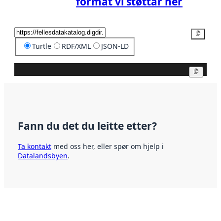
format vi støttar her
Kopier
Turtle
RDF/XML
JSON-LD
Kopier
Fann du det du leitte etter?
Ta kontakt
med oss her, eller spør om hjelp i
Datalandsbyen
.