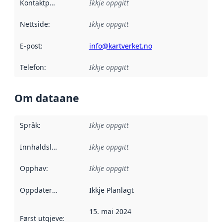
Kontaktpunkt
:
Ikkje oppgitt
Nettside
:
Ikkje oppgitt
E-post
:
info@kartverket.no
Telefon
:
Ikkje oppgitt
Om dataane
Språk
:
Ikkje oppgitt
Innhaldsleverandørar
Ikkje oppgitt
:
Opphav
:
Ikkje oppgitt
Oppdateringsfrekvens
Ikkje Planlagt
:
15. mai 2024
Først utgjeve
:
Denne datoen seier når dataa i dette datasettet 