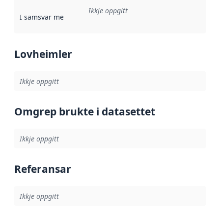
Ikkje oppgitt
I samsvar med
:
Referanse til ei implementeringsregel eller an
Lovheimler
Ikkje oppgitt
Omgrep brukte i datasettet
Ikkje oppgitt
Referansar
Ikkje oppgitt