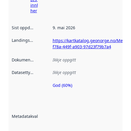
innhenting
her
Sist oppdatert
:
9. mai 2026
Landingsside
:
https://kartkatalog.geonorge.no/Metad
f78a-449f-a903-97d23f79b7a4
Dokumentasjon
:
Ikkje oppgitt
Datasettype
:
Ikkje oppgitt
God (60%)
Metadatakvalitet
er ein indikator
på kor godt
datasettene er
beskrive ved
Metadatakvalitet
:
hjelp av
metadata.