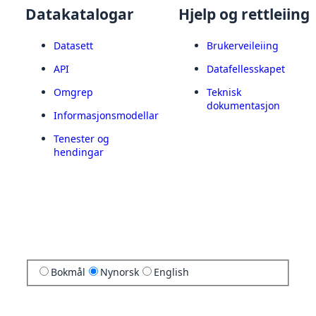
Datakatalogar
Hjelp og rettleiing
Datasett
Brukerveileiing
API
Datafellesskapet
Omgrep
Teknisk
dokumentasjon
Informasjonsmodellar
Tenester og
hendingar
Bokmål
Nynorsk
English