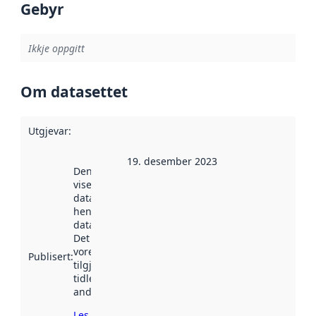
Gebyr
Ikkje oppgitt
Om datasettet
Utgjevar
:
19. desember 2023
Denne datoen
viser når
datasettet vart
henta inn av
data.norge.no.
Det kan ha
vore
Publisert
:
tilgjengeleg
tidlegare
andre stader.
Les meir om