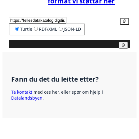
format vi støttar her
Kopier
Turtle
RDF/XML
JSON-LD
Kopier
Fann du det du leitte etter?
Ta kontakt
med oss her, eller spør om hjelp i
Datalandsbyen
.