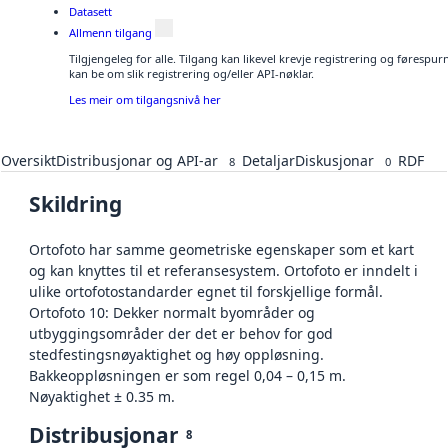
Datasett
Allmenn tilgang
Tilgjengeleg for alle. Tilgang kan likevel krevje registrering og førespu
kan be om slik registrering og/eller API-nøklar.
Les meir om tilgangsnivå her
Oversikt
Distribusjonar og API-ar
Detaljar
Diskusjonar
RDF
8
0
Skildring
Ortofoto har samme geometriske egenskaper som et kart
og kan knyttes til et referansesystem. Ortofoto er inndelt i
ulike ortofotostandarder egnet til forskjellige formål.
Ortofoto 10: Dekker normalt byområder og
utbyggingsområder der det er behov for god
stedfestingsnøyaktighet og høy oppløsning.
Bakkeoppløsningen er som regel 0,04 – 0,15 m.
Nøyaktighet ± 0.35 m.
Distribusjonar
8