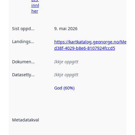
innhenting
her
Sist oppdatert
:
9. mai 2026
Landingsside
:
https://kartkatalog.geonorge.no/Metad
d38f-4029-b8e6-8107924fccd5
Dokumentasjon
:
Ikkje oppgitt
Datasettype
:
Ikkje oppgitt
God (60%)
Metadatakvalitet
er ein indikator
på kor godt
datasettene er
beskrive ved
Metadatakvalitet
:
hjelp av
metadata.