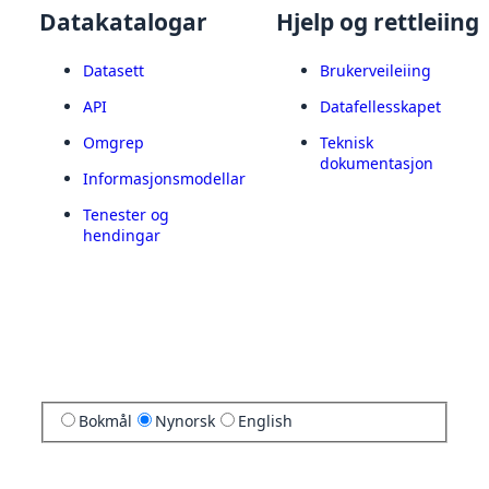
Datakatalogar
Hjelp og rettleiing
Datasett
Brukerveileiing
API
Datafellesskapet
Omgrep
Teknisk
dokumentasjon
Informasjonsmodellar
Tenester og
hendingar
Bokmål
Nynorsk
English