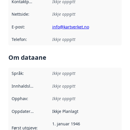
Kontaktpunkt
:
Ikkje oppgitt
Nettside
:
Ikkje oppgitt
E-post
:
info@kartverket.no
Telefon
:
Ikkje oppgitt
Om dataane
Språk
:
Ikkje oppgitt
Innhaldsleverandørar
Ikkje oppgitt
:
Opphav
:
Ikkje oppgitt
Oppdateringsfrekvens
Ikkje Planlagt
:
1. januar 1946
Først utgjeve
:
Denne datoen seier når dataa i dette datasettet 