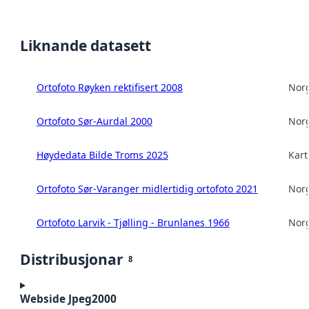
Liknande datasett
Ortofoto Røyken rektifisert 2008
Norg
Ortofoto Sør-Aurdal 2000
Norg
Høydedata Bilde Troms 2025
Kart
Ortofoto Sør-Varanger midlertidig ortofoto 2021
Norg
Ortofoto Larvik - Tjølling - Brunlanes 1966
Norg
Distribusjonar
8
Webside Jpeg2000