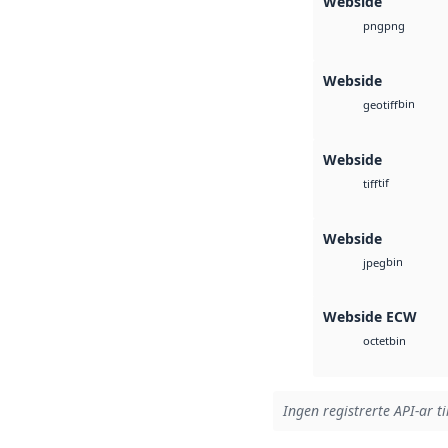
Webside
png
png
Webside
bin
geotiff
Webside
tif
tiff
Webside
bin
jpeg
Webside ECW
bin
octet
Ingen registrerte API-ar ti