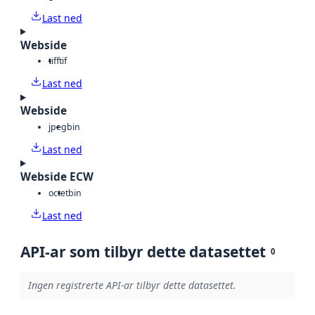
Last ned
Webside
tiff
tif
Last ned
Webside
jpeg
bin
Last ned
Webside ECW
octet
bin
Last ned
API-ar som tilbyr dette datasettet
0
Ingen registrerte API-ar tilbyr dette datasettet.