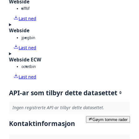
Webside
tiff
tif
Last ned
Webside
jpeg
bin
Last ned
Webside ECW
octet
bin
Last ned
API-ar som tilbyr dette datasettet
0
Ingen registrerte API-ar tilbyr dette datasettet.
Gøym tomme rader
Kontaktinformasjon