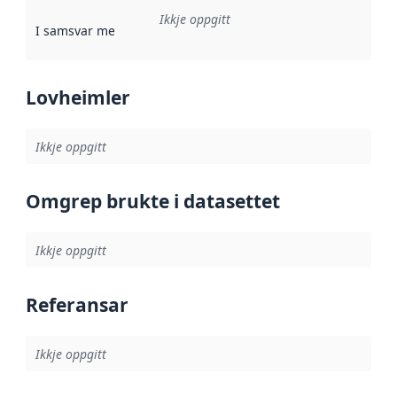
Ikkje oppgitt
I samsvar med
:
Referanse til ei implementeringsregel eller an
Lovheimler
Ikkje oppgitt
Omgrep brukte i datasettet
Ikkje oppgitt
Referansar
Ikkje oppgitt