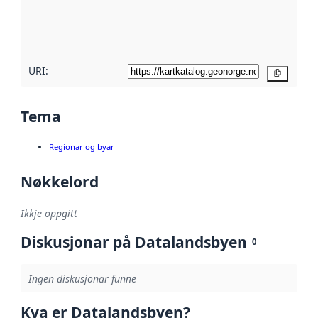
Les meir om
metadatakvalitet
her
URI:
Kopier
Tema
Regionar og byar
Nøkkelord
Ikkje oppgitt
Diskusjonar på Datalandsbyen
0
Ingen diskusjonar funne
Kva er Datalandsbyen?