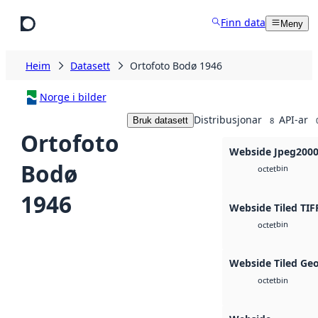
Hopp til hovudinnhald
Finn data
Meny
Heim
Datasett
Ortofoto Bodø 1946
Norge i bilder
Distribusjonar
API-ar
Bruk datasett
8
Ortofoto
Webside Jpeg200
Bodø
bin
octet
1946
Webside Tiled TIF
bin
octet
Webside Tiled Ge
bin
octet