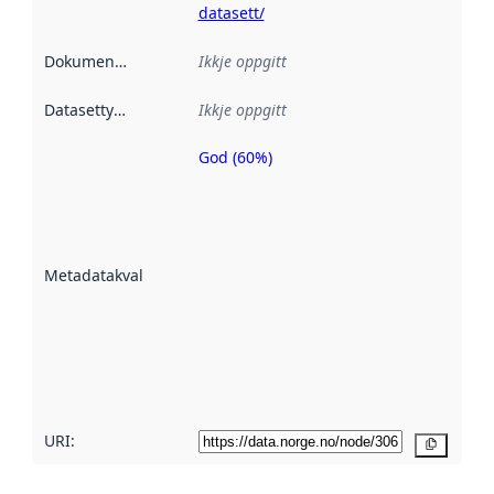
datasett/
Dokumentasjon
:
Ikkje oppgitt
Datasettype
:
Ikkje oppgitt
God (60%)
Metadatakvalitet
er ein indikator
på kor godt
datasettene er
beskrive ved
Metadatakvalitet
:
hjelp av
metadata.
Les meir om
metadatakvalitet
her
URI:
Kopier