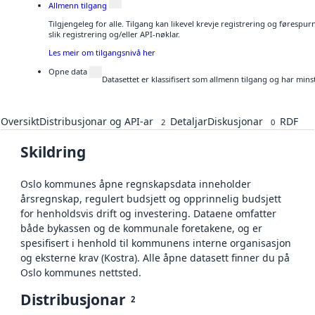
Allmenn tilgang
Tilgjengeleg for alle. Tilgang kan likevel krevje registrering og føresp
slik registrering og/eller API-nøklar.
Les meir om tilgangsnivå her
Opne data
Datasettet er klassifisert som allmenn tilgang og har mins
Oversikt
Distribusjonar og API-ar
Detaljar
Diskusjonar
RDF
2
0
Skildring
Oslo kommunes åpne regnskapsdata inneholder
årsregnskap, regulert budsjett og opprinnelig budsjett
for henholdsvis drift og investering. Dataene omfatter
både bykassen og de kommunale foretakene, og er
spesifisert i henhold til kommunens interne organisasjon
og eksterne krav (Kostra). Alle åpne datasett finner du på
Oslo kommunes nettsted.
Distribusjonar
2