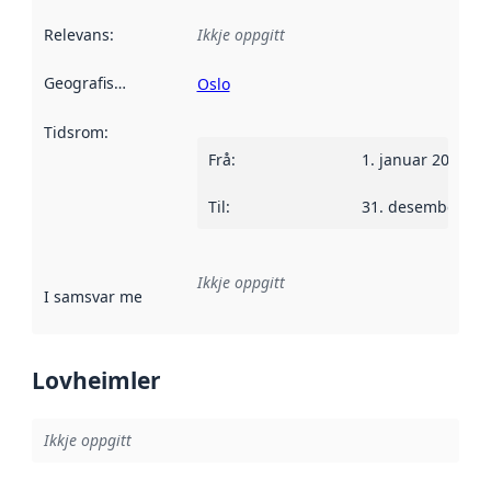
Relevans
:
Ikkje oppgitt
Geografisk område
:
Oslo
Tidsrom
:
Frå
:
1. januar 2014
Til
:
31. desember 20
Ikkje oppgitt
I samsvar med
:
Referanse til ei implementeringsregel eller an
Lovheimler
Ikkje oppgitt