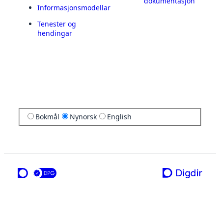
dokumentasjon
Informasjonsmodellar
Tenester og
hendingar
Bokmål
Nynorsk
English
ei teneste frå