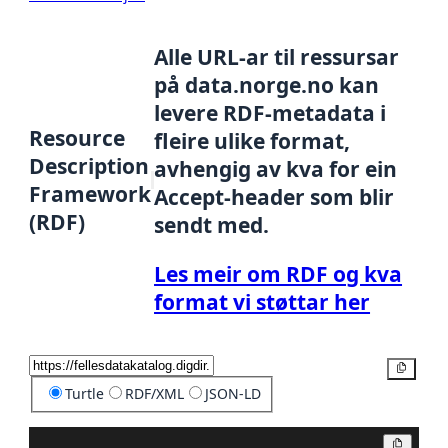
Alle URL-ar til ressursar
på data.norge.no kan
levere RDF-metadata i
Resource
fleire ulike format,
Description
avhengig av kva for ein
Framework
Accept-header som blir
(RDF)
sendt med.
Les meir om RDF og kva
format vi støttar her
Kopier
Turtle
RDF/XML
JSON-LD
Kopier