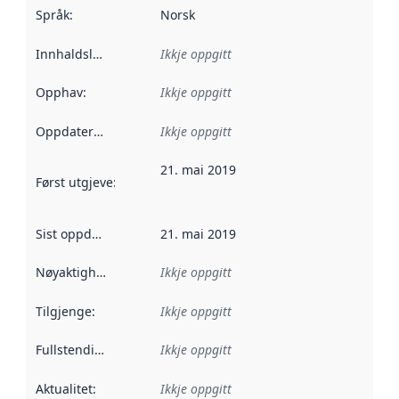
Språk
:
Norsk
Innhaldsleverandørar
Ikkje oppgitt
:
Opphav
:
Ikkje oppgitt
Oppdateringsfrekvens
Ikkje oppgitt
:
21. mai 2019
Først utgjeve
:
Denne datoen seier når dataa i dette datasettet 
Sist oppdatert
:
21. mai 2019
Nøyaktigheit
:
Ikkje oppgitt
Tilgjenge
:
Ikkje oppgitt
Fullstendigheit
:
Ikkje oppgitt
Aktualitet
:
Ikkje oppgitt