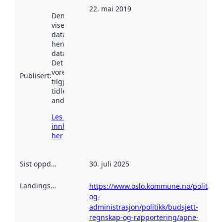
22. mai 2019
Denne datoen
viser når
datasettet vart
henta inn av
data.norge.no.
Det kan ha
vore
Publisert
:
tilgjengeleg
tidlegare
andre stader.
Les meir om
innhenting
her
Sist oppdatert
:
30. juli 2025
Landingsside
:
https://www.oslo.kommune.no/politikk-
og-
administrasjon/politikk/budsjett-
regnskap-og-rapportering/apne-