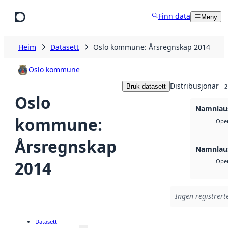
Hopp til hovudinnhald
Finn data
Meny
Heim
Datasett
Oslo kommune: Årsregnskap 2014
Oslo kommune
Distribusjonar
Bruk datasett
2
Oslo
Namnlaus
kommune:
Open
Årsregnskap
Namnlaus
2014
Open
Ingen registrerte
Datasett