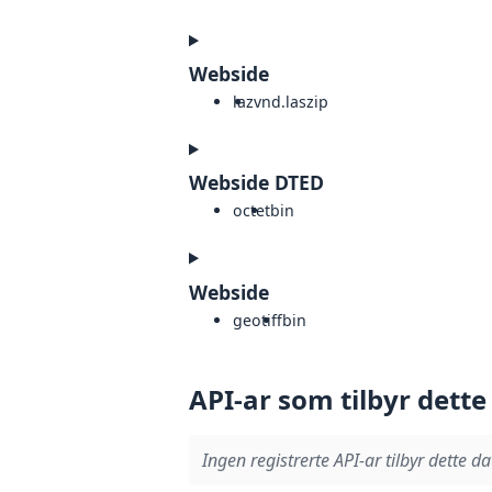
Webside
laz
vnd.laszip
Webside DTED
octet
bin
Webside
geotiff
bin
API-ar som tilbyr dette
Ingen registrerte API-ar tilbyr dette da