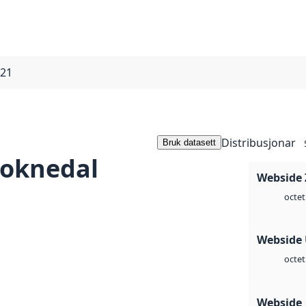
021
Distribusjonar
Bruk datasett
Soknedal
Webside 
octet
Webside
octet
Webside