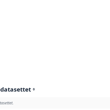
 datasettet
0
tasettet.