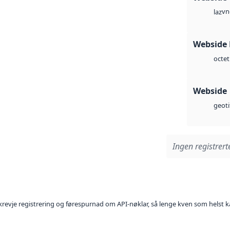
vn
laz
Webside
octet
Webside
geoti
Ingen registrerte
l krevje registrering og førespurnad om API-nøklar, så lenge kven som helst ka