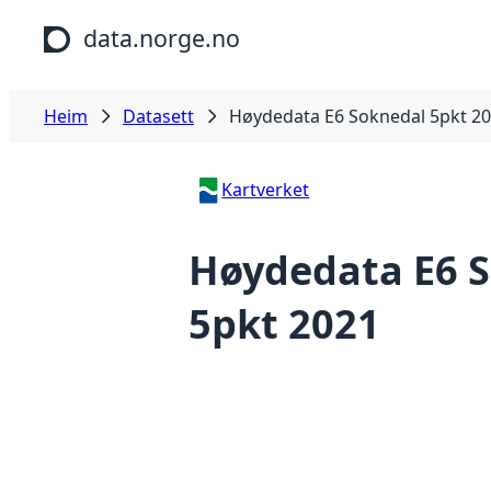
Hopp til hovudinnhald
data.norge.no
Heim
Datasett
Høydedata E6 Soknedal 5pkt 2
Kartverket
Høydedata E6 
5pkt 2021