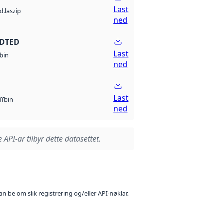
Last
d.laszip
ned
 DTED
Last
bin
ned
Last
bin
ff
ned
 API-ar tilbyr dette datasettet.
n be om slik registrering og/eller API-nøklar.