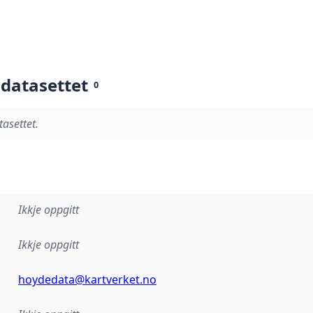
 datasettet
0
tasettet.
Ikkje oppgitt
Ikkje oppgitt
hoydedata@kartverket.no