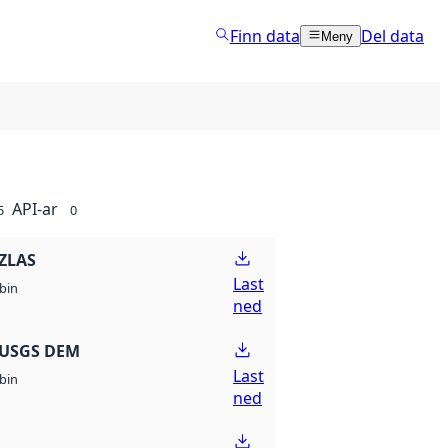
Finn data
Del data
Meny
API-ar
5
0
ZLAS
Last
bin
ned
 USGS DEM
Last
bin
ned