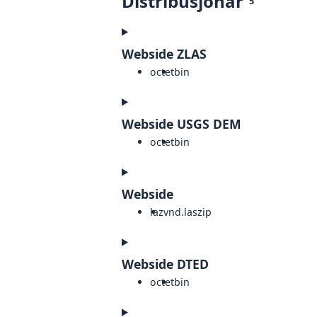
Distribusjonar
5
Webside ZLAS
octet
bin
Webside USGS DEM
octet
bin
Webside
laz
vnd.laszip
Webside DTED
octet
bin