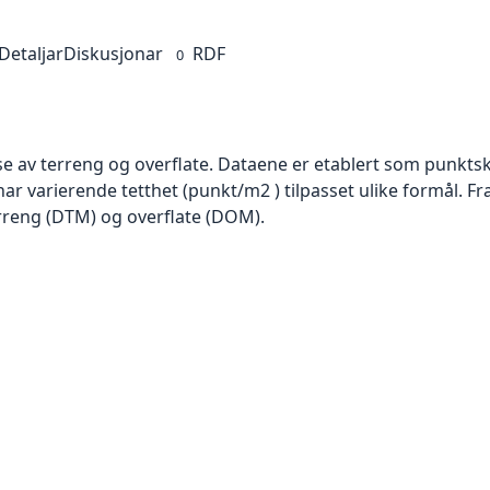
Detaljar
Diskusjonar
RDF
0
se av terreng og overflate. Dataene er etablert som punktsk
har varierende tetthet (punkt/m2 ) tilpasset ulike formål. F
rreng (DTM) og overflate (DOM).