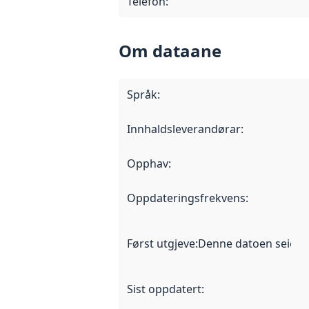
Telefon
:
Om dataane
Språk
:
Innhaldsleverandørar
:
Opphav
:
Oppdateringsfrekvens
:
Først utgjeve
:
Denne datoen seier nå
Sist oppdatert
: