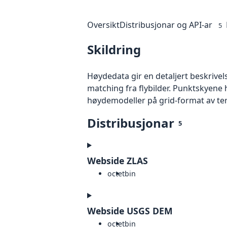
Oversikt
Distribusjonar og API-ar
5
Skildring
Høydedata gir en detaljert beskrivel
matching fra flybilder. Punktskyene 
høydemodeller på grid-format av te
Distribusjonar
5
Webside ZLAS
octet
bin
Webside USGS DEM
octet
bin