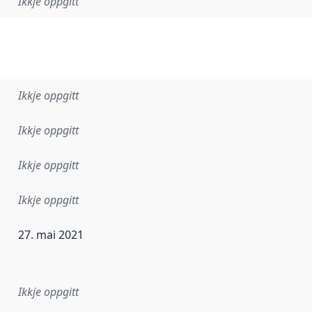
Ikkje oppgitt
Ikkje oppgitt
Ikkje oppgitt
Ikkje oppgitt
Ikkje oppgitt
27. mai 2021
r dataa i dette datasettet først blei utgitt. Det kan ha skje
Ikkje oppgitt