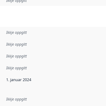
Ikkje oppgitt
Ikkje oppgitt
Ikkje oppgitt
Ikkje oppgitt
Ikkje oppgitt
1. januar 2024
r dataa i dette datasettet først blei utgitt. Det kan ha skje
Ikkje oppgitt