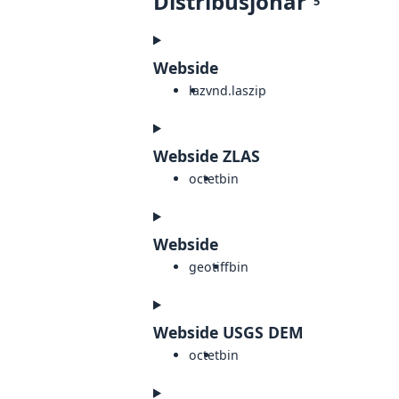
Distribusjonar
5
Webside
laz
vnd.laszip
Webside ZLAS
octet
bin
Webside
geotiff
bin
Webside USGS DEM
octet
bin