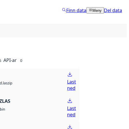
Finn data
Del data
Meny
API-ar
5
0
Last
d.laszip
ned
ZLAS
Last
bin
ned