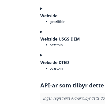
Webside
geotiff
bin
Webside USGS DEM
octet
bin
Webside DTED
octet
bin
API-ar som tilbyr dette
Ingen registrerte API-ar tilbyr dette da