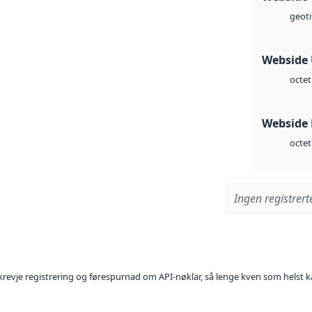
geoti
Webside
octet
Webside
octet
Ingen registrerte
l krevje registrering og førespurnad om API-nøklar, så lenge kven som helst ka