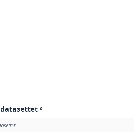
 datasettet
0
tasettet.