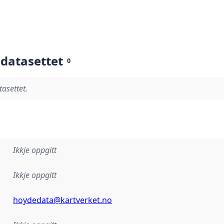
 datasettet
0
tasettet.
Ikkje oppgitt
Ikkje oppgitt
hoydedata@kartverket.no