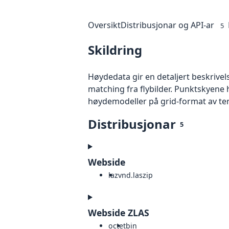
Oversikt
Distribusjonar og API-ar
5
Skildring
Høydedata gir en detaljert beskrivel
matching fra flybilder. Punktskyene 
høydemodeller på grid-format av te
Distribusjonar
5
Webside
laz
vnd.laszip
Webside ZLAS
octet
bin