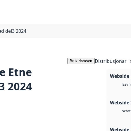
ad del3 2024
Distribusjonar
Bruk datasett
e Etne
Webside
3 2024
vn
laz
Webside 
octet
Webside