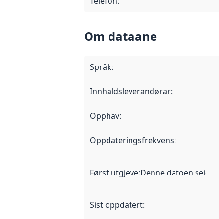
Telefon
:
Om dataane
Språk
:
Innhaldsleverandørar
:
Opphav
:
Oppdateringsfrekvens
:
Først utgjeve
:
Denne datoen seier nå
Sist oppdatert
: