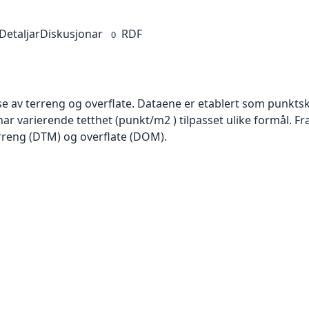
Detaljar
Diskusjonar
RDF
0
se av terreng og overflate. Dataene er etablert som punktsk
har varierende tetthet (punkt/m2 ) tilpasset ulike formål. F
rreng (DTM) og overflate (DOM).