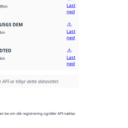
Last
bin
ff
ned
 USGS DEM
Last
bin
ned
 DTED
Last
bin
ned
 API-ar tilbyr dette datasettet.
n be om slik registrering og/eller API-nøklar.