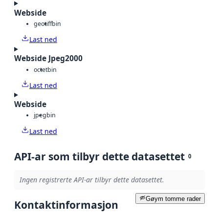
Webside
geotiff
bin
Last ned
Webside Jpeg2000
octet
bin
Last ned
Webside
jpeg
bin
Last ned
API-ar som tilbyr dette datasettet
0
Ingen registrerte API-ar tilbyr dette datasettet.
Gøym tomme rader
Kontaktinformasjon