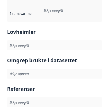
Ikkje oppgitt
I samsvar med
:
Referanse til ei implementeringsregel eller an
Lovheimler
Ikkje oppgitt
Omgrep brukte i datasettet
Ikkje oppgitt
Referansar
Ikkje oppgitt