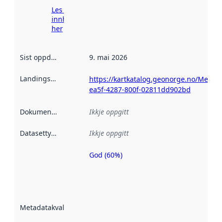
Les meir om
innhenting
her
Sist oppdatert
:
9. mai 2026
Landingsside
:
https://kartkatalog.geonorge.no/Metad
ea5f-4287-800f-02811dd902bd
Dokumentasjon
:
Ikkje oppgitt
Datasettype
:
Ikkje oppgitt
God (60%)
Metadatakvalitet
er ein indikator
på kor godt
datasettene er
beskrive ved
Metadatakvalitet
:
hjelp av
metadata.