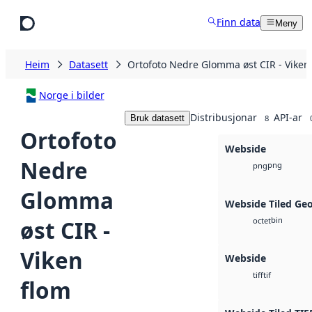
Hopp til hovudinnhald
Finn data
Meny
Heim
Datasett
Ortofoto Nedre Glomma øst CIR - Viken
Norge i bilder
Distribusjonar
API-ar
Bruk datasett
8
Ortofoto
Webside
Nedre
png
png
Glomma
Webside Tiled Ge
bin
øst CIR -
octet
Viken
Webside
tif
tiff
flom