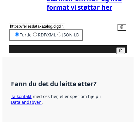
format vi støttar her
Kopier
Turtle
RDF/XML
JSON-LD
Kopier
Fann du det du leitte etter?
Ta kontakt
med oss her, eller spør om hjelp i
Datalandsbyen
.