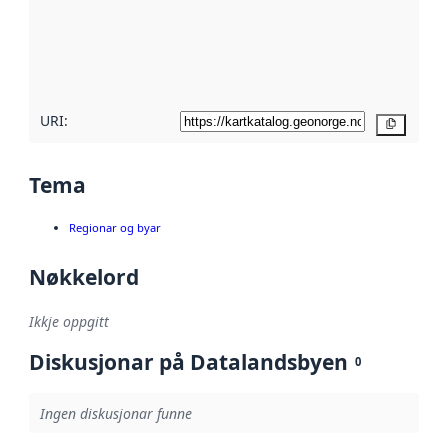
Les meir om
metadatakvalitet
her
URI:
Kopier
Tema
Regionar og byar
Nøkkelord
Ikkje oppgitt
Diskusjonar på Datalandsbyen
0
Ingen diskusjonar funne