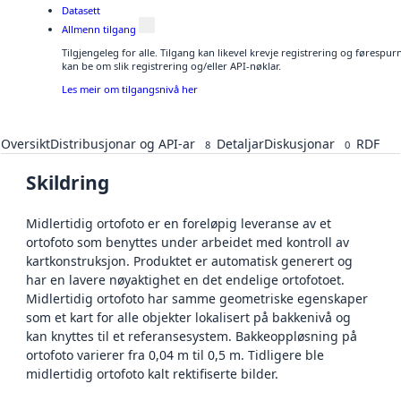
Datasett
Allmenn tilgang
Tilgjengeleg for alle. Tilgang kan likevel krevje registrering og førespu
kan be om slik registrering og/eller API-nøklar.
Les meir om tilgangsnivå her
Oversikt
Distribusjonar og API-ar
Detaljar
Diskusjonar
RDF
8
0
Skildring
Midlertidig ortofoto er en foreløpig leveranse av et
ortofoto som benyttes under arbeidet med kontroll av
kartkonstruksjon. Produktet er automatisk generert og
har en lavere nøyaktighet en det endelige ortofotoet.
Midlertidig ortofoto har samme geometriske egenskaper
som et kart for alle objekter lokalisert på bakkenivå og
kan knyttes til et referansesystem. Bakkeoppløsning på
ortofoto varierer fra 0,04 m til 0,5 m. Tidligere ble
midlertidig ortofoto kalt rektifiserte bilder.