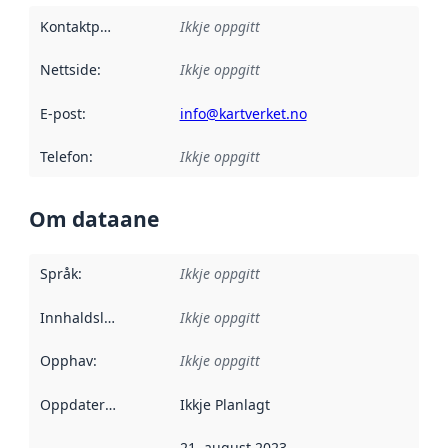
Kontaktpunkt
:
Ikkje oppgitt
Nettside
:
Ikkje oppgitt
E-post
:
info@kartverket.no
Telefon
:
Ikkje oppgitt
Om dataane
Språk
:
Ikkje oppgitt
Innhaldsleverandørar
Ikkje oppgitt
:
Opphav
:
Ikkje oppgitt
Oppdateringsfrekvens
Ikkje Planlagt
:
21. august 2023