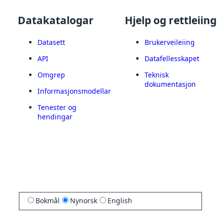
Datakatalogar
Hjelp og rettleiing
Datasett
Brukerveileiing
API
Datafellesskapet
Omgrep
Teknisk
dokumentasjon
Informasjonsmodellar
Tenester og
hendingar
Bokmål
Nynorsk
English