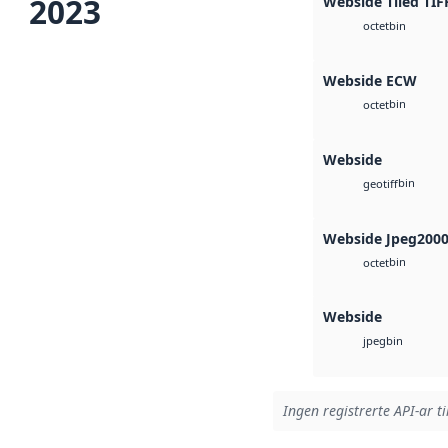
2023
Webside Tiled TIF
bin
octet
Webside ECW
bin
octet
Webside
bin
geotiff
Webside Jpeg200
bin
octet
Webside
bin
jpeg
Ingen registrerte API-ar ti