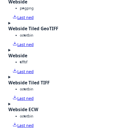
Webside
png
png
Last ned
Webside Tiled GeoTIFF
octet
bin
Last ned
Webside
tiff
tif
Last ned
Webside Tiled TIFF
octet
bin
Last ned
Webside ECW
octet
bin
Last ned