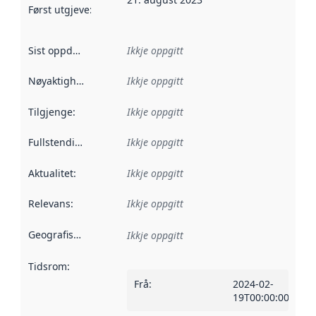
Først utgjeve
:
Denne datoen seier når dataa i dette datasettet 
Sist oppdatert
:
Ikkje oppgitt
Nøyaktigheit
:
Ikkje oppgitt
Tilgjenge
:
Ikkje oppgitt
Fullstendigheit
:
Ikkje oppgitt
Aktualitet
:
Ikkje oppgitt
Relevans
:
Ikkje oppgitt
Geografisk område
:
Ikkje oppgitt
Tidsrom
:
Frå
:
2024-02-
19T00:00:00Z