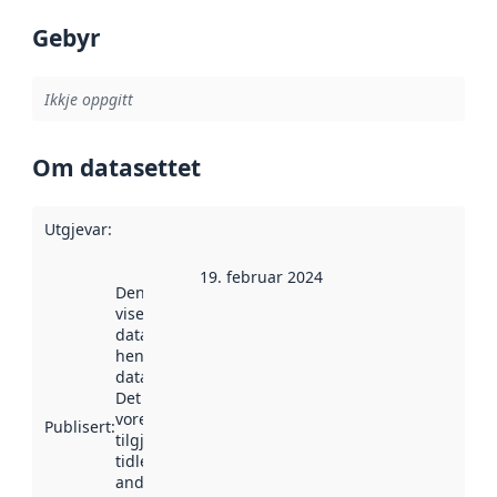
Gebyr
Ikkje oppgitt
Om datasettet
Utgjevar
:
19. februar 2024
Denne datoen
viser når
datasettet vart
henta inn av
data.norge.no.
Det kan ha
vore
Publisert
:
tilgjengeleg
tidlegare
andre stader.