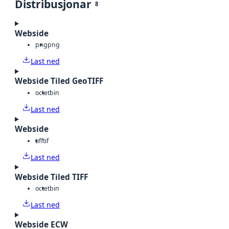
Distribusjonar
8
Webside
png
png
Last ned
Webside Tiled GeoTIFF
octet
bin
Last ned
Webside
tiff
tif
Last ned
Webside Tiled TIFF
octet
bin
Last ned
Webside ECW